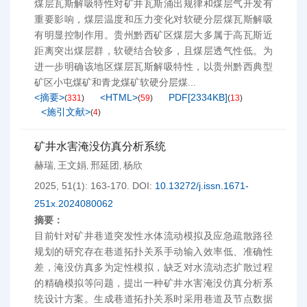
煤层瓦斯解吸特性对矿井瓦斯涌出规律和煤层气开发有
重要影响，煤层温度和压力变化对软硬分层煤瓦斯解吸
有明显控制作用。贵州黔西矿区煤层大多属于高瓦斯近
距离突出煤层群，软硬结合较多，且煤层透气性低。为
进一步明确该地区煤层瓦斯解吸特性，以贵州黔西典型
矿区小屯煤矿和青龙煤矿软硬分层煤...
<摘要>
<HTML>
PDF[
2334KB
]
(
331
)
(
59
)
(
13
)
<施引文献>
(
4
)
矿井水害淹没仿真分析系统
赫瑞
王文娟
邢延团
杨欣
,
,
,
2025, 51(1): 163-170.
DOI:
10.13272/j.issn.1671-
251x.2024080062
摘要：
目前针对矿井巷道突发性水体流动模拟及应急疏散路径
规划的研究存在巷道拓扑关系手动输入效率低、准确性
差，淹没仿真多为定性模拟，缺乏对水流动态扩散过程
的精确模拟等问题，提出一种矿井水害淹没仿真分析系
统设计方案。生成巷道拓扑关系时采用巷道及节点数据