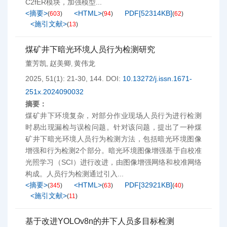
C2fER模块，加强模型...
<摘要>
<HTML>
PDF[
52314KB
]
(
603
)
(
94
)
(
62
)
<施引文献>
(
13
)
煤矿井下暗光环境人员行为检测研究
董芳凯
赵美卿
黄伟龙
,
,
2025, 51(1): 21-30, 144.
DOI:
10.13272/j.issn.1671-
251x.2024090032
摘要：
煤矿井下环境复杂，对部分作业现场人员行为进行检测
时易出现漏检与误检问题。针对该问题，提出了一种煤
矿井下暗光环境人员行为检测方法，包括暗光环境图像
增强和行为检测2个部分。暗光环境图像增强基于自校准
光照学习（SCI）进行改进，由图像增强网络和校准网络
构成。人员行为检测通过引入...
<摘要>
<HTML>
PDF[
32921KB
]
(
345
)
(
63
)
(
40
)
<施引文献>
(
11
)
基于改进YOLOv8n的井下人员多目标检测