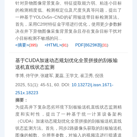
针对异物图像背景复杂、特征提取能力弱、粘连小目标
的检测精度低、检测框定位及尺度失真等问题，提出了
一种基于YOLOv5n−CND的矿用输送带目标检测算法。
首先，采用C2f对特征金字塔进行优化，使用更少参数解
决在井下异物图像采集背景复杂且存在复杂目标干扰对
小目标检测不敏感的问...
<摘要>
<HTML>
PDF[
8629KB
]
(
395
)
(
91
)
(
31
)
基于CUDA加速动态规划优化全景拼接的刮板输
送机直线状态监测
李博
侍守伊
张建军
夏蕊
王学文
崔卫秀
倪强
,
,
,
,
,
,
2025, 51(1): 45-51, 60.
DOI:
10.13272/j.issn.1671-
251x.18223
摘要：
为提高井下复杂恶劣环境下刮板输送机直线状态监测精
度和实时性，提出了一种基于统一计算设备架构
（CUDA）加速动态规划优化全景拼接的刮板输送机直线
状态监测方法。首先，同步2路摄像头获取的刮板输送机
图像的帧数、分辨率参数，对输入的视频流进行暗通道