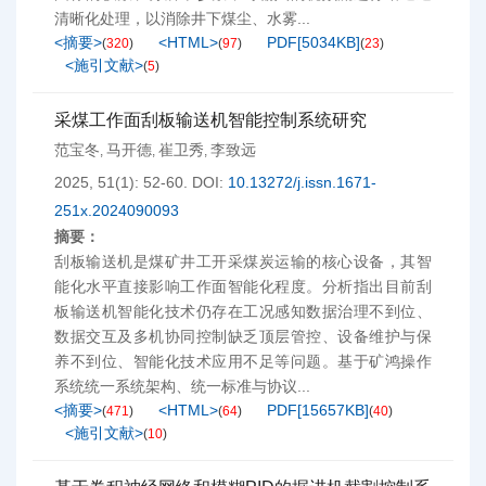
清晰化处理，以消除井下煤尘、水雾...
<摘要>
<HTML>
PDF[
5034KB
]
(
320
)
(
97
)
(
23
)
<施引文献>
(
5
)
采煤工作面刮板输送机智能控制系统研究
范宝冬
马开德
崔卫秀
李致远
,
,
,
2025, 51(1): 52-60.
DOI:
10.13272/j.issn.1671-
251x.2024090093
摘要：
刮板输送机是煤矿井工开采煤炭运输的核心设备，其智
能化水平直接影响工作面智能化程度。分析指出目前刮
板输送机智能化技术仍存在工况感知数据治理不到位、
数据交互及多机协同控制缺乏顶层管控、设备维护与保
养不到位、智能化技术应用不足等问题。基于矿鸿操作
系统统一系统架构、统一标准与协议...
<摘要>
<HTML>
PDF[
15657KB
]
(
471
)
(
64
)
(
40
)
<施引文献>
(
10
)