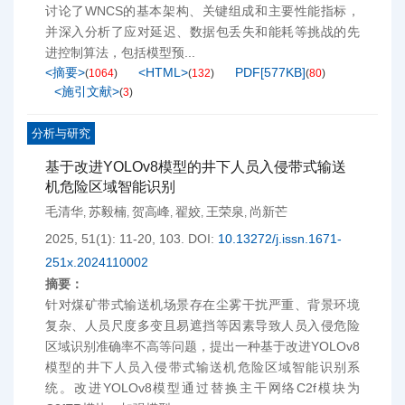
讨论了WNCS的基本架构、关键组成和主要性能指标，
并深入分析了应对延迟、数据包丢失和能耗等挑战的先
进控制算法，包括模型预...
<摘要>
<HTML>
PDF[
577KB
]
(
1064
)
(
132
)
(
80
)
<施引文献>
(
3
)
分析与研究
基于改进YOLOv8模型的井下人员入侵带式输送
机危险区域智能识别
毛清华
苏毅楠
贺高峰
翟姣
王荣泉
尚新芒
,
,
,
,
,
2025, 51(1): 11-20, 103.
DOI:
10.13272/j.issn.1671-
251x.2024110002
摘要：
针对煤矿带式输送机场景存在尘雾干扰严重、背景环境
复杂、人员尺度多变且易遮挡等因素导致人员入侵危险
区域识别准确率不高等问题，提出一种基于改进YOLOv8
模型的井下人员入侵带式输送机危险区域智能识别系
统。改进YOLOv8模型通过替换主干网络C2f模块为