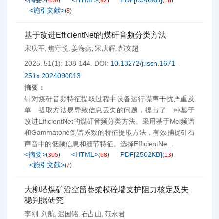
<摘要>
<HTML>
PDF[
8546KB
]
(
456
)
(
92
)
(
18
)
<施引文献>
(
8
)
基于改进EfficientNet的煤矸音频分类方法
宋庆军
焦守悦
姜海燕
宋庆辉
郝文超
,
,
,
,
2025, 51(1): 138-144.
DOI:
10.13272/j.issn.1671-
251x.2024090013
摘要：
针对煤矸音频特征提取过程中设备运行噪声干扰严重及
单一提取方法易导致信息丢失的问题，提出了一种基于
改进EfficientNet的煤矸音频分类方法。采用基于Mel频谱
和Gammatone倒谱系数的特征提取方法，有效捕捉矸石
声音中的低频信息和细节特征。选择EfficientNe...
<摘要>
<HTML>
PDF[
2502KB
]
(
305
)
(
68
)
(
13
)
<施引文献>
(
7
)
大柳塔煤矿沿空留巷柔模砼墙支护阻力核定及失
稳判据研究
李刚
刘航
迟国铭
石占山
范永君
,
,
,
,