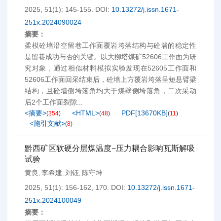
2025, 51(1): 145-155.
DOI:
10.13272/j.issn.1671-
251x.2024090024
摘要：
柔模砼墙沿空留巷工作面覆岩垮落结构与砼墙的稳定性
是留巷成功与否的关键。以大柳塔煤矿52606工作面为研
究对象，通过相似材料模拟实验发现在52605工作面和
52606工作面回采结束后，砼墙上方覆岩垮落呈短悬臂梁
结构，且砼墙侧垮落角均大于煤壁侧垮落角，二次采动
后2个工作面裂隙...
<摘要>
<HTML>
PDF[
13670KB
]
(
354
)
(
48
)
(
11
)
<施引文献>
(
8
)
黔西矿区软硬分层煤温度−压力耦合影响瓦斯解吸
试验
黄良
李希建
刘钰
陈守坤
,
,
,
2025, 51(1): 156-162, 170.
DOI:
10.13272/j.issn.1671-
251x.2024100049
摘要：