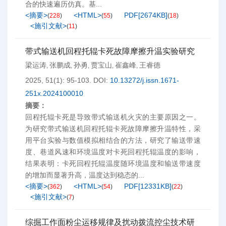
合的快速遍历仿真。基...
<摘要>
<HTML>
PDF[
2674KB
]
(
228
)
(
55
)
(
18
)
<施引文献>
(
11
)
带式输送机回程托辊卡死故障摩擦升温实验研究
梁运涛
张鹏成
孙勇
贾宝山
崔鑫峰
王睿德
,
,
,
,
,
2025, 51(1): 95-103.
DOI:
10.13272/j.issn.1671-
251x.2024100010
摘要：
回程托辊卡死是导致带式输送机火灾的主要原因之一。
为研究带式输送机回程托辊卡死故障摩擦升温特性，采
用平台实验与数值模拟相结合的方法，研究了输送带速
度、巷道风速和环境温度对卡死回程托辊温度的影响，
结果表明：卡死回程托辊温度随环境温度和输送带速度
的增加而显著升高，温度达到稳态的...
<摘要>
<HTML>
PDF[
12331KB
]
(
362
)
(
54
)
(
22
)
<施引文献>
(
7
)
综掘工作面粉尘运移规律及扰动拨流控尘技术研