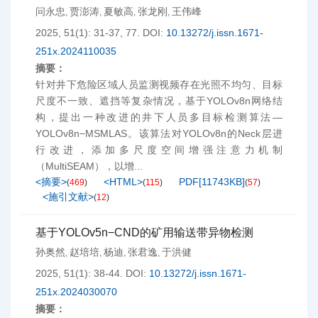
问永忠
贾澎涛
夏敏高
张龙刚
王伟峰
,
,
,
,
2025, 51(1): 31-37, 77.
DOI:
10.13272/j.issn.1671-
251x.2024110035
摘要：
针对井下危险区域人员监测视频存在光照不均匀、目标
尺度不一致、遮挡等复杂情况，基于YOLOv8n网络结
构，提出一种改进的井下人员多目标检测算法—
YOLOv8n−MSMLAS。该算法对YOLOv8n的Neck层进
行改进，添加多尺度空间增强注意力机制
（MultiSEAM），以增...
<摘要>
<HTML>
PDF[
11743KB
]
(
469
)
(
115
)
(
57
)
<施引文献>
(
12
)
基于YOLOv5n−CND的矿用输送带异物检测
孙奥然
赵培培
杨迪
张君逸
于洪健
,
,
,
,
2025, 51(1): 38-44.
DOI:
10.13272/j.issn.1671-
251x.2024030070
摘要：