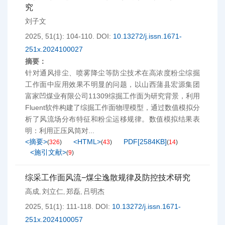
究
刘子文
2025, 51(1): 104-110.
DOI:
10.13272/j.issn.1671-
251x.2024100027
摘要：
针对通风排尘、喷雾降尘等防尘技术在高浓度粉尘综掘
工作面中应用效果不明显的问题，以山西蒲县宏源集团
富家凹煤业有限公司11309综掘工作面为研究背景，利用
Fluent软件构建了综掘工作面物理模型，通过数值模拟分
析了风流场分布特征和粉尘运移规律。数值模拟结果表
明：利用正压风筒对...
<摘要>
<HTML>
PDF[
2584KB
]
(
326
)
(
43
)
(
14
)
<施引文献>
(
9
)
综采工作面风流−煤尘逸散规律及防控技术研究
高成
刘立仁
郑磊
吕明杰
,
,
,
2025, 51(1): 111-118.
DOI:
10.13272/j.issn.1671-
251x.2024100057