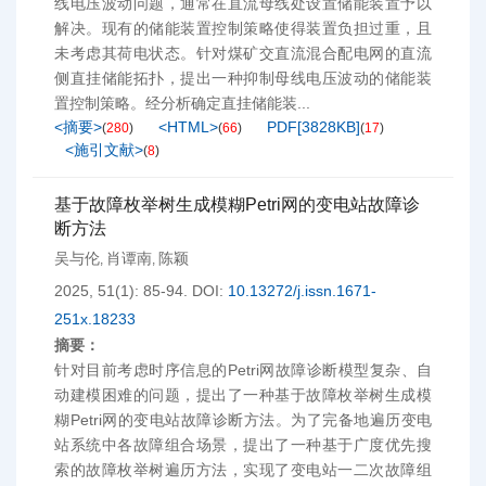
线电压波动问题，通常在直流母线处设置储能装置予以
解决。现有的储能装置控制策略使得装置负担过重，且
未考虑其荷电状态。针对煤矿交直流混合配电网的直流
侧直挂储能拓扑，提出一种抑制母线电压波动的储能装
置控制策略。经分析确定直挂储能装...
<摘要>
<HTML>
PDF[
3828KB
]
(
280
)
(
66
)
(
17
)
<施引文献>
(
8
)
基于故障枚举树生成模糊Petri网的变电站故障诊
断方法
吴与伦
肖谭南
陈颖
,
,
2025, 51(1): 85-94.
DOI:
10.13272/j.issn.1671-
251x.18233
摘要：
针对目前考虑时序信息的Petri网故障诊断模型复杂、自
动建模困难的问题，提出了一种基于故障枚举树生成模
糊Petri网的变电站故障诊断方法。为了完备地遍历变电
站系统中各故障组合场景，提出了一种基于广度优先搜
索的故障枚举树遍历方法，实现了变电站一二次故障组