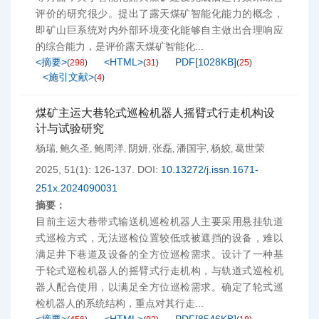
评价的研究很少。提出了露天煤矿智能化能力的概念，
即矿山巨系统对内外部环境变化能够自主做出合理响应
的综合能力，是评价露天煤矿智能化...
<摘要>
<HTML>
PDF[
1028KB
]
(
298
)
(
31
)
(
25
)
<施引文献>
(
4
)
煤矿主运大巷轮式巡检机器人摇臂式行走机构设
计与试验研究
杨瑞
鲍久圣
鲍周洋
阴妍
张磊
潘国宇
杨姣
葛世荣
,
,
,
,
,
,
,
2025, 51(1): 126-137.
DOI:
10.13272/j.issn.1671-
251x.2024090031
摘要：
目前主运大巷带式输送机巡检机器人主要采用悬挂轨道
式巡检方式，无法巡检位置较低或被遮挡的设备，难以
满足井下巷道及设备的全方位巡检需求。设计了一种基
于轮式巡检机器人的摇臂式行走机构，与轨道式巡检机
器人配合使用，以满足全方位巡检需求。确定了轮式巡
检机器人的系统结构，重点对其行走...