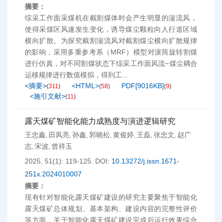
摘要：
综采工作面采煤机在截割煤体时会产生明显的湍流风，
使得采煤区风速发生变化，诱导煤尘颗粒向人行道区域
横向扩散。为探究截割湍流风对截割煤尘横向扩散规律
的影响，采用多重参考系（MRF）模型对滚筒旋转割煤
进行仿真，对不同割煤状态下综采工作面风流−煤尘耦合
运移规律进行数值模拟，得到工...
<摘要>
<HTML>
PDF[
9016KB
]
(
311
)
(
58
)
(
9
)
<施引文献>
(
11
)
露天煤矿智能化能力成熟度与演进逻辑研究
王忠鑫
田凤亮
孙鑫
郭晓松
黄俊婷
王磊
张忠文
赵广
,
,
,
,
,
,
,
志
宋波
曾祥玉
,
,
2025, 51(1): 119-125.
DOI:
10.13272/j.issn.1671-
251x.2024010007
摘要：
现有针对智能化露天煤矿建设的研究主要聚焦于智能化
露天煤矿总体规划、基本架构、建设内容的完整性评价
等方面，关于智能化露天煤矿建设完成后运行效果综合