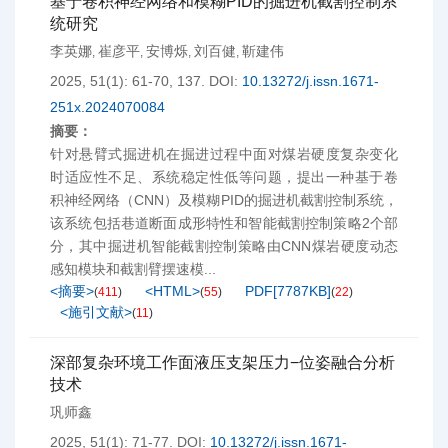
基于卷积神经网络和模糊PID的掘进机截割控制系
统研究
李英娜
崔彦平
安博烁
刘百健
靳建伟
,
,
,
,
2025, 51(1): 61-70, 137.
DOI:
10.13272/j.issn.1671-
251x.2024070084
摘要：
针对悬臂式掘进机在掘进过程中面对煤岩硬度复杂变化
时适应性不足、系统稳定性低等问题，提出一种基于卷
积神经网络（CNN）及模糊PID的掘进机截割控制系统，
该系统包括巷道断面成形特性和智能截割控制策略2个部
分，其中掘进机智能截割控制策略由CNN煤岩硬度动态
感知模块和截割臂摆速模...
<摘要>
<HTML>
PDF[
7787KB
]
(
411
)
(
55
)
(
22
)
<施引文献>
(
11
)
深部复杂环境工作面液压支架压力−位姿融合分析
技术
巩师鑫
2025, 51(1): 71-77.
DOI:
10.13272/j.issn.1671-