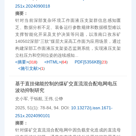
251x.2024090018
摘要：
针对当前深部复杂环境工作面液压支架群信息感知匮
乏、数据分析不足、装备运行参数规律和数据模型难以
支撑智能化开采及支护决策等问题，以淮南口孜东矿
140502深部“三软”煤层大采高工作面为应用场景，通过
构建深部工作面液压支架姿态监测系统，实现液压支架
立柱压力和空间位姿的连续感知...
<摘要>
<HTML>
PDF[
5356KB
]
(
318
)
(
64
)
(
23
)
<施引文献>
(
1
)
基于直挂储能控制的煤矿交直流混合配电网电压
波动抑制研究
史小军
于铄航
王伟
公铮
,
,
,
2025, 51(1): 78-84, 94.
DOI:
10.13272/j.issn.1671-
251x.2024090101
摘要：
针对煤矿交直流混合配电网中因负载变化造成的直流母