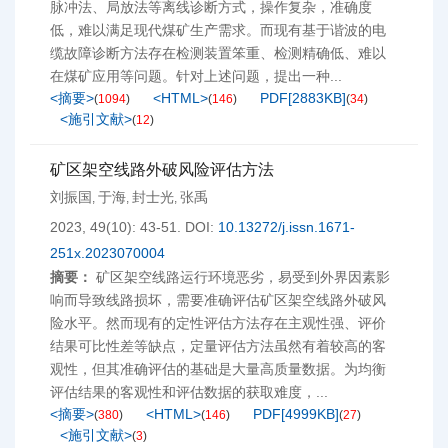
脉冲法、局放法等离线诊断方式，操作复杂，准确度
低，难以满足现代煤矿生产需求。而现有基于谐波的电
缆故障诊断方法存在检测装置笨重、检测精确低、难以
在煤矿应用等问题。针对上述问题，提出一种...
<摘要>
<HTML>
PDF[
2883KB
]
(
1094
)
(
146
)
(
34
)
<施引文献>
(
12
)
矿区架空线路外破风险评估方法
刘振国
于海
封士光
张禹
,
,
,
2023, 49(10): 43-51.
DOI:
10.13272/j.issn.1671-
251x.2023070004
摘要：
矿区架空线路运行环境恶劣，易受到外界因素影
响而导致线路损坏，需要准确评估矿区架空线路外破风
险水平。然而现有的定性评估方法存在主观性强、评价
结果可比性差等缺点，定量评估方法虽然有着较高的客
观性，但其准确评估的基础是大量高质量数据。为均衡
评估结果的客观性和评估数据的获取难度，...
<摘要>
<HTML>
PDF[
4999KB
]
(
380
)
(
146
)
(
27
)
<施引文献>
(
3
)