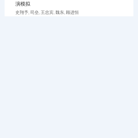
演模拟
史翔予
司垒
王忠宾
魏东
顾进恒
,
,
,
,
2023, 49(10): 87-95.
DOI:
10.13272/j.issn.1671-
251x.18090
摘要：
实现放顶煤过程煤矸含量自动识别是综采自动化
的重要目标，现有煤矸含量自动识别方法存在准确性、
实时性较低等问题。放顶煤过程产生的煤矸混合物是由
煤、矸石和空气形成的三相介质，各相介质的电性参数
不同，在不同组分的混合三相介质中，电磁波的传播特
性也不同。煤和矸石相对介电常数差异明显...
<摘要>
<HTML>
PDF[
28703KB
]
(
433
)
(
94
)
(
26
)
<施引文献>
(
1
)
埋管抽采位置及负压变化对采空区煤自燃危险区
域的影响
张仲清
2023, 49(10): 96-103.
DOI:
10.13272/j.issn.1671-
251x.2022080016