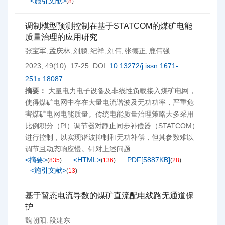
<施引文献>
(
8
)
调制模型预测控制在基于STATCOM的煤矿电能
质量治理的应用研究
张宝军
孟庆林
刘鹏
纪祥
刘伟
张德正
鹿伟强
,
,
,
,
,
,
2023, 49(10): 17-25.
DOI:
10.13272/j.issn.1671-
251x.18087
摘要：
大量电力电子设备及非线性负载接入煤矿电网，
使得煤矿电网中存在大量电流谐波及无功功率，严重危
害煤矿电网电能质量。传统电能质量治理策略大多采用
比例积分（PI）调节器对静止同步补偿器（STATCOM）
进行控制，以实现谐波抑制和无功补偿，但其参数难以
调节且动态响应慢。针对上述问题...
<摘要>
<HTML>
PDF[
5887KB
]
(
835
)
(
136
)
(
28
)
<施引文献>
(
13
)
基于暂态电流导数的煤矿直流配电线路无通道保
护
魏朝阳
段建东
,