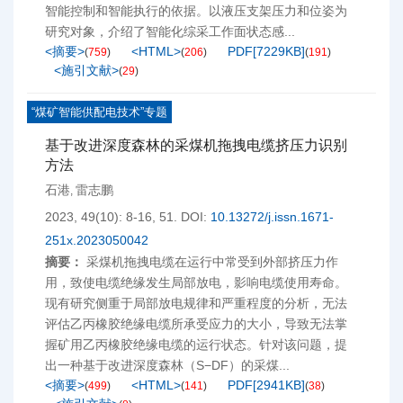
智能控制和智能执行的依据。以液压支架压力和位姿为
研究对象，介绍了智能化综采工作面状态感...
<摘要>
<HTML>
PDF[
7229KB
]
(
759
)
(
206
)
(
191
)
<施引文献>
(
29
)
“煤矿智能供配电技术”专题
基于改进深度森林的采煤机拖拽电缆挤压力识别
方法
石港
雷志鹏
,
2023, 49(10): 8-16, 51.
DOI:
10.13272/j.issn.1671-
251x.2023050042
摘要：
采煤机拖拽电缆在运行中常受到外部挤压力作
用，致使电缆绝缘发生局部放电，影响电缆使用寿命。
现有研究侧重于局部放电规律和严重程度的分析，无法
评估乙丙橡胶绝缘电缆所承受应力的大小，导致无法掌
握矿用乙丙橡胶绝缘电缆的运行状态。针对该问题，提
出一种基于改进深度森林（S−DF）的采煤...
<摘要>
<HTML>
PDF[
2941KB
]
(
499
)
(
141
)
(
38
)