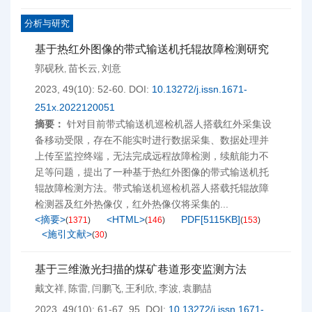
分析与研究
基于热红外图像的带式输送机托辊故障检测研究
郭砚秋
苗长云
刘意
,
,
2023, 49(10): 52-60.
DOI:
10.13272/j.issn.1671-
251x.2022120051
摘要：
针对目前带式输送机巡检机器人搭载红外采集设
备移动受限，存在不能实时进行数据采集、数据处理并
上传至监控终端，无法完成远程故障检测，续航能力不
足等问题，提出了一种基于热红外图像的带式输送机托
辊故障检测方法。带式输送机巡检机器人搭载托辊故障
检测器及红外热像仪，红外热像仪将采集的...
<摘要>
<HTML>
PDF[
5115KB
]
(
1371
)
(
146
)
(
153
)
<施引文献>
(
30
)
基于三维激光扫描的煤矿巷道形变监测方法
戴文祥
陈雷
闫鹏飞
王利欣
李波
袁鹏喆
,
,
,
,
,
2023, 49(10): 61-67, 95.
DOI:
10.13272/j.issn.1671-