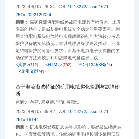
2023, 49(10): 26-34.
DOI:
10.13272/j.issn.1671-
251x.2022120024
摘要：
煤矿直流供配电线路故障电流具有幅值大、上升
率高的特征，是威胁供电系统安全稳定的重要因素。利
用直流配电系统电气特征实现故障识别的方法较少考虑
保护设备的实际情况，难以处理设备误差及扰动，不满
足继电保护的可靠性要求；而基于电力电子变换器的主
动保护方法则较少利用故障电气量信息，仅...
<摘要>
<HTML>
PDF[
1345KB
]
(
712
)
(
102
)
(
24
)
<施引文献>
(
9
)
基于电流谐波特征的矿用电缆劣化监测与故障诊
断
卢润戈
徐涛
周卓蓓
李茂
黄潮灿
,
,
,
,
2023, 49(10): 35-42.
DOI:
10.13272/j.issn.1671-
251x.18144
摘要：
矿用电缆受煤矿恶劣环境影响，容易发生绝缘劣
化、护套受损等情况，传统的矿用电缆检测多采用低压