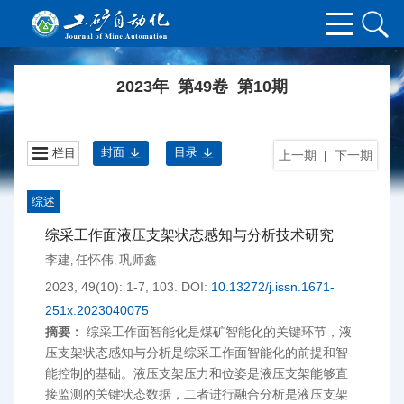
2023年 第49卷 第10期
封面
目录
栏目
上一期
|
下一期
综述
综采工作面液压支架状态感知与分析技术研究
李建
任怀伟
巩师鑫
,
,
2023, 49(10): 1-7, 103.
DOI:
10.13272/j.issn.1671-
251x.2023040075
摘要：
综采工作面智能化是煤矿智能化的关键环节，液
压支架状态感知与分析是综采工作面智能化的前提和智
能控制的基础。液压支架压力和位姿是液压支架能够直
接监测的关键状态数据，二者进行融合分析是液压支架