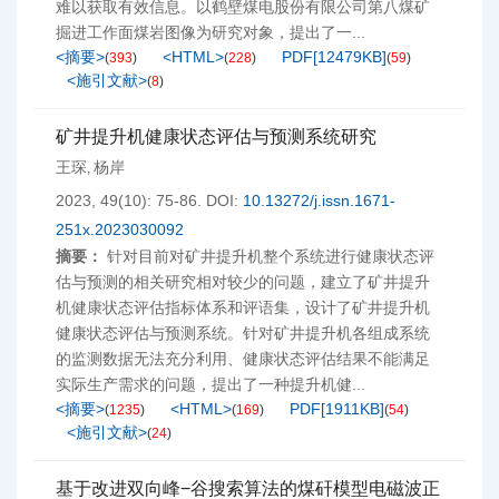
难以获取有效信息。以鹤壁煤电股份有限公司第八煤矿
掘进工作面煤岩图像为研究对象，提出了一...
<摘要>
<HTML>
PDF[
12479KB
]
(
393
)
(
228
)
(
59
)
<施引文献>
(
8
)
矿井提升机健康状态评估与预测系统研究
王琛
杨岸
,
2023, 49(10): 75-86.
DOI:
10.13272/j.issn.1671-
251x.2023030092
摘要：
针对目前对矿井提升机整个系统进行健康状态评
估与预测的相关研究相对较少的问题，建立了矿井提升
机健康状态评估指标体系和评语集，设计了矿井提升机
健康状态评估与预测系统。针对矿井提升机各组成系统
的监测数据无法充分利用、健康状态评估结果不能满足
实际生产需求的问题，提出了一种提升机健...
<摘要>
<HTML>
PDF[
1911KB
]
(
1235
)
(
169
)
(
54
)
<施引文献>
(
24
)
基于改进双向峰−谷搜索算法的煤矸模型电磁波正