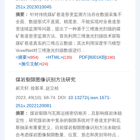
251x.2023010045
摘要：
针对传统煤矿巷道形变监测方法存在数据采集不
全面、数据形式不直观、精度差、不能实现对全巷道形
变连续监测等问题，提出了一种基于三维激光扫描的煤
矿巷道形变监测方法。首先利用三维激光扫描技术获取
煤矿巷道真实的三维点云数据；其次利用深度学习模型
VoxelNet对三维激光扫描数据进行...
<摘要>
<HTML>
PDF[
8001KB
]
(
954
)
(
130
)
(
190
)
<施引文献>
(
24
)
煤岩裂隙图像识别方法研究
郝天轩
徐新革
赵立桢
,
,
2023, 49(10): 68-74.
DOI:
10.13272/j.issn.1671-
251x.2022120081
摘要：
煤岩裂隙与瓦斯运移密切相关，且影响煤岩体稳
定性，研究煤岩体中复杂的裂隙系统对于巷道支护和瓦
斯抽采有重要意义。目前煤岩裂隙图像识别方法未能综
合考虑煤岩图像裂隙数量、位置、形态和类别等特点，