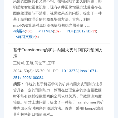
采集的图像具有光照不均、模糊及细节丢失的问题，影
响后续智能图像识别，现有矿井图像增强方法普遍存在
图像纹理细节不清晰、视觉效果差的问题。提出了一种
基于结构纹理分解的图像增强方法。首先，利用
maxRGB算法对原始图像提取初始光照分量，...
<摘要>
<HTML>
PDF[
12012KB
]
(
460
)
(
109
)
(
33
)
<施引文献>
(
4
)
基于Transformer的矿井内因火灾时间序列预测方
法
王树斌
王旭
闫世平
王珂
,
,
,
2024, 50(3): 65-70, 91.
DOI:
10.13272/j.issn.1671-
251x.2023100084
摘要：
传统的基于机器学习的矿井内因火灾预测方法尽
管具备一定的预测能力，然而在处理复杂的多变量数据
时不能有效捕捉数据间的全局依赖关系，导致预测精度
较低。针对上述问题，提出了一种基于Transformer的矿
井内因火灾时间序列预测方法。首先，采用Hampel滤波
器和拉格朗日插值法对...