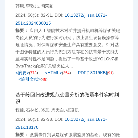
韩康
李敬兆
陶荣颖
,
,
2024, 50(3): 82-91.
DOI:
10.13272/j.issn.1671-
251x.2024030015
摘要：
应用人工智能技术对矿井提升机司机等煤矿关键
岗位人员的行为进行实时识别，防止发生设备误操作等
危险情况，对保障煤矿安全生产具有重要意义。针对基
于图像特征的人员行为识别方法存在的抗背景干扰能力
差与实时性不足问题，提出了一种基于改进YOLOv7和
ByteTrack的煤矿关键岗位人...
<摘要>
<HTML>
PDF[
18019KB
]
(
773
)
(
254
)
(
91
)
<施引文献>
(
48
)
基于岭回归改进规范变量分析的微震事件实时判
识
程健
石林松
骆意
周天白
杨凌凯
,
,
,
,
2024, 50(3): 92-98.
DOI:
10.13272/j.issn.1671-
251x.18170
摘要：
微震事件判识是煤矿微震监测的基础。现有的微