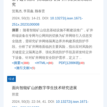
究
贺胤杰
李晨鑫
魏春贤
,
,
2024, 50(3): 14-21.
DOI:
10.13272/j.issn.1671-
251x.2023100008
摘要：
随着智能矿山信息基础设施不断建设推广，矿井
终端设备在专网与公网间的切换为矿井网络引入信息安
全隐患，需研究矿井网络隔离边界并构建系统防护手
段。分析了矿井网络面临的主要风险，指出应对风险的
关键是定义隔离边界、强化系统防护手段及研发特定井
下设备。针对矿井网络安全防护需求，定义了...
<摘要>
<HTML>
PDF[
1288KB
]
(
388
)
(
86
)
(
49
)
<施引文献>
(
5
)
综述
面向智能矿山的数字孪生技术研究进展
邢震
2024, 50(3): 22-34, 41.
DOI:
10.13272/j.issn.1671-