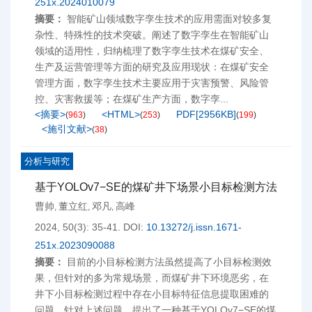
251x.2024010079
摘要：
智能矿山领域数字孪生技术的应用需面对较多复
杂性、特殊性的技术突破。阐述了数字孪生在智能矿山
领域的适用性，归纳梳理了数字孪生技术在煤矿安全、
生产及运营管理等方面的研究及应用现状：在煤矿安全
管理方面，数字孪生技术主要应用于灾害预警、风险管
控、灾害救援等；在煤矿生产方面，数字孪...
<摘要>
<HTML>
PDF[
2956KB
]
(
963
)
(
253
)
(
199
)
<施引文献>
(
38
)
分析与研究
基于YOLOv7−SE的煤矿井下场景小目标检测方法
曹帅
董立红
邓凡
高峰
,
,
,
2024, 50(3): 35-41.
DOI:
10.13272/j.issn.1671-
251x.2023090088
摘要：
目前的小目标检测方法虽然提高了小目标检测效
果，但针对的多为常规场景，而煤矿井下环境恶劣，在
井下小目标检测过程中存在小目标特征信息提取困难的
问题。针对上述问题，提出了一种基于YOLOv7−SE的煤