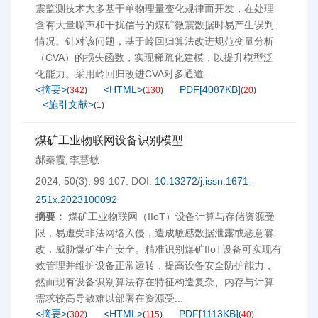
震监测技术大多基于单物理量变化规律而开发，在处理
含有大量噪声和干扰信号的煤矿微震数据时易产生误判
情况。针对该问题，基于岭回归算法改进规范变量分析
（CVA）的损失函数，实现稀疏化建模，以提升模型泛
化能力。采用岭回归改进CVA对多通道...
<摘要>
<HTML>
PDF[
4087KB
]
(
342
)
(
130
)
(
20
)
<施引文献>
(
1
)
煤矿工业物联网设备识别模型
郝秦霞
李慧敏
,
2024, 50(3): 99-107.
DOI:
10.13272/j.issn.1671-
251x.2023100092
摘要：
煤矿工业物联网（IIoT）设备计算与存储资源受
限，易遭受非法网络入侵，造成敏感数据泄露或恶意篡
改，威胁煤矿生产安全。精准识别煤矿IIoT设备可实现有
效管理并维护设备正常运转，提高设备安全防护能力，
然而现有设备识别算法存在特征构造复杂、内存与计算
需求较高导致难以部署在资源受...
<摘要>
<HTML>
PDF[
1113KB
]
(
302
)
(
115
)
(
40
)