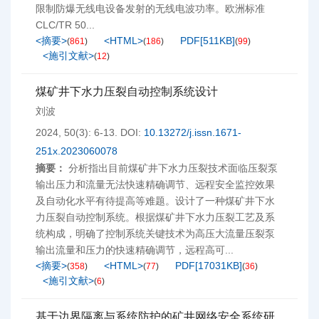
限制防爆无线电设备发射的无线电波功率。欧洲标准
CLC/TR 50...
<摘要>
<HTML>
PDF[
511KB
]
(
861
)
(
186
)
(
99
)
<施引文献>
(
12
)
煤矿井下水力压裂自动控制系统设计
刘波
2024, 50(3): 6-13.
DOI:
10.13272/j.issn.1671-
251x.2023060078
摘要：
分析指出目前煤矿井下水力压裂技术面临压裂泵
输出压力和流量无法快速精确调节、远程安全监控效果
及自动化水平有待提高等难题。设计了一种煤矿井下水
力压裂自动控制系统。根据煤矿井下水力压裂工艺及系
统构成，明确了控制系统关键技术为高压大流量压裂泵
输出流量和压力的快速精确调节，远程高可...
<摘要>
<HTML>
PDF[
17031KB
]
(
358
)
(
77
)
(
36
)
<施引文献>
(
6
)
基于边界隔离与系统防护的矿井网络安全系统研