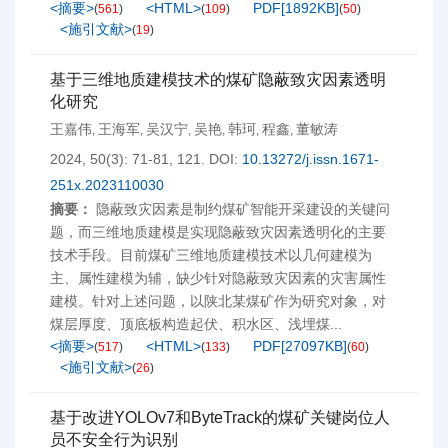
<摘要>
<HTML>
PDF[
1892KB
]
(
561
)
(
109
)
(
50
)
<施引文献>
(
19
)
基于三维地质建模技术的煤矿隐蔽致灾因素透明
化研究
王嘉伟
王海军
吴汉宁
吴艳
韩珂
程鑫
董敏涛
,
,
,
,
,
,
2024, 50(3): 71-81, 121.
DOI:
10.13272/j.issn.1671-
251x.2023110030
摘要：
隐蔽致灾因素是制约煤矿智能开采建设的关键问
题，而三维地质建模是实现隐蔽致灾因素透明化的主要
技术手段。目前煤矿三维地质建模技术以几何建模为
主、属性建模为辅，缺少针对隐蔽致灾因素的灾害属性
建模。针对上述问题，以陕北某煤矿作为研究对象，对
煤层厚度、顶底板构造起伏、积水区、浅埋煤...
<摘要>
<HTML>
PDF[
27097KB
]
(
517
)
(
133
)
(
60
)
<施引文献>
(
26
)
基于改进YOLOv7和ByteTrack的煤矿关键岗位人
员不安全行为识别