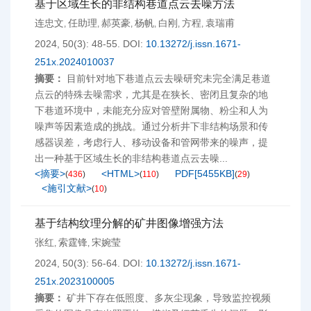
基于区域生长的非结构巷道点云去噪方法
连忠文
任助理
郝英豪
杨帆
白刚
方程
袁瑞甫
,
,
,
,
,
,
2024, 50(3): 48-55.
DOI:
10.13272/j.issn.1671-
251x.2024010037
摘要：
目前针对地下巷道点云去噪研究未完全满足巷道
点云的特殊去噪需求，尤其是在狭长、密闭且复杂的地
下巷道环境中，未能充分应对管壁附属物、粉尘和人为
噪声等因素造成的挑战。通过分析井下非结构场景和传
感器误差，考虑行人、移动设备和管网带来的噪声，提
出一种基于区域生长的非结构巷道点云去噪...
<摘要>
<HTML>
PDF[
5455KB
]
(
436
)
(
110
)
(
29
)
<施引文献>
(
10
)
基于结构纹理分解的矿井图像增强方法
张红
索霆锋
宋婉莹
,
,
2024, 50(3): 56-64.
DOI:
10.13272/j.issn.1671-
251x.2023100005
摘要：
矿井下存在低照度、多灰尘现象，导致监控视频