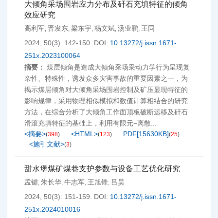
大倾角采场围岩应力分布及矸石充填特征的倾角
效应研究
高利军
晋发东
梁东宇
杨文斌
汤业鹏
王同
,
,
,
,
,
2024, 50(3): 142-150.
DOI:
10.13272/j.issn.1671-
251x.2023100064
摘要：
煤层倾角是造成大倾角采场采动力学行为呈现复
杂性、特殊性，诱发众多灾害事故的重要因素之一，为
揭示煤层倾角对大倾角采场围岩控制及矿压显现特征的
影响规律，采用物理相似模拟和数值计算相结合的研究
方法，在综合分析了大倾角工作面顶板破断运移及矸石
滑滚充填特征的基础上，利用有限元−离散...
<摘要>
<HTML>
PDF[
15630KB
]
(
398
)
(
123
)
(
25
)
<施引文献>
(
3
)
甜水堡煤矿煤巷支护参数与设备工艺优化研究
孟键
朱长华
牛志军
王旭锋
吕昊
,
,
,
,
2024, 50(3): 151-159.
DOI:
10.13272/j.issn.1671-
251x.2024010016