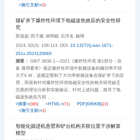
<施引文献>
(
3
)
煤矿井下爆炸性环境下电磁波热效应的安全性研
究
郭波超
田子建
侯明硕
石洋名
杨维
,
,
,
,
2024, 50(3): 108-113.
DOI:
10.13272/j.issn.1671-
251x.2023120069
摘要：
GB/T 3836.1—2021《爆炸性环境 第1部分：设
备 通用要求》规定爆炸性环境中射频设备的阈功率不得
大于6 W，该规定限制了大功率射频设备在煤矿井下的应
用，而现有针对爆炸性环境电磁安全性的相关研究缺乏
完善的理论分析和实验验证。针对上述问题，推导了电
磁波热效应方程，...
<摘要>
<HTML>
PDF[
696KB
]
(
385
)
(
71
)
(
22
)
<施引文献>
(
2
)
智能化掘进机悬臂和铲台机构关联位置干涉解算
模型