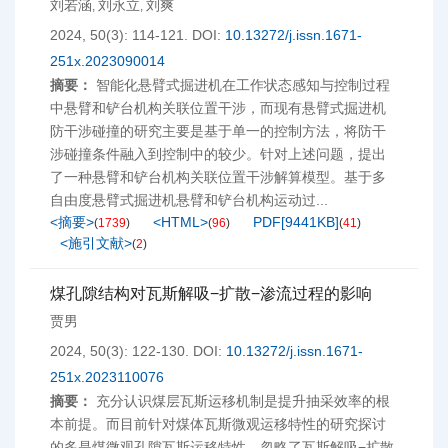
刘若涵
刘永立
刘爽
,
,
2024, 50(3): 114-121.
DOI:
10.13272/j.issn.1671-
251x.2023090014
摘要：
智能化悬臂式掘进机在工作状态感知与控制过程
中悬臂和铲台机构关联位置干涉，而现有悬臂式掘进机
防干涉碰撞的研究主要是基于单一的控制方法，将防干
涉碰撞条件融入到控制中的较少。针对上述问题，提出
了一种悬臂和铲台机构关联位置干涉解算模型。基于多
自由度悬臂式掘进机悬臂和铲台机构运动过...
<摘要>
<HTML>
PDF[
9441KB
]
(
1739
)
(
96
)
(
41
)
<施引文献>
(
2
)
煤孔隙结构对瓦斯解吸−扩散−渗流过程的影响
贾男
2024, 50(3): 122-130.
DOI:
10.13272/j.issn.1671-
251x.2023110076
摘要：
充分认识煤层瓦斯运移机制是提升抽采效率的根
本前提。而目前针对煤体瓦斯微观运移特性的研究探讨
的多是煤微观孔隙瓦斯运移特性，忽略了瓦斯解吸−扩散