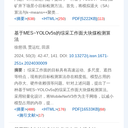
矿井下场景小目标检测方法。首先，将模拟退火（SA）
算法与k−means++聚类...
<摘要>
<HTML>
PDF[
5222KB
]
(
638
)
(
250
)
(
113
)
基于MES−YOLOv5s的综采工作面大块煤检测算
法
徐慈强
贾运红
田原
,
,
2024, 50(3): 42-47, 141.
DOI:
10.13272/j.issn.1671-
251x.2024030009
摘要：
综采工作面的目标具有高速运动、多尺度、遮挡
等特点，现有的目标检测算法存在精度低、模型占用的
内存大、硬件依赖强等问题。针对上述问题，提出了一
种基于MES−YOLOv5s的综采工作面大块煤检测算法。
采用轻量化设计，将MobileNetV3作为主干网络，以减小
模型占用的内存，提...
<摘要>
<HTML>
PDF[
16533KB
]
(
488
)
(
176
)
(
68
)
<施引文献>
(
17
)