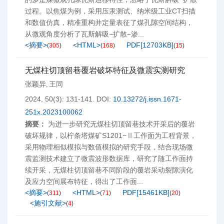
过程。以焦煤为例，采用压汞测试、纳米级工业CT扫描
和数值仿真，精准重构并定量表征了煤孔隙空间结构，
从微观角度分析了瓦斯解吸−扩散−渗...
<摘要>
<HTML>
PDF[
12703KB
]
(
305
)
(
168
)
(
15
)
无煤柱切顶留巷覆岩破坏特征及微震实测研究
张颖异
王同
,
2024, 50(3): 131-141.
DOI:
10.13272/j.issn.1671-
251x.2023100062
摘要：
为进一步研究无煤柱切顶留巷技术开采后的覆岩
破坏规律，以柠条塔煤矿S1201−Ⅱ工作面为工程背景，
采用物理相似模拟与数值模拟的研究手段，结合现场微
震监测技术建立了微震波形数据库，研究了随工作面持
续开采，无煤柱切顶留巷不同阶段的覆岩采动裂隙演化
及应力空间展布特征，得出了工作面...
<摘要>
<HTML>
PDF[
15461KB
]
(
311
)
(
71
)
(
20
)
<施引文献>
(
4
)