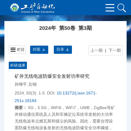
2024年 第50卷 第3期
封面
目录
栏目
上一期
|
下一期
科研成果
矿井无线电波防爆安全发射功率研究
孙继平
彭铭
,
2024, 50(3): 1-5.
DOI:
10.13272/j.issn.1671-
251x.18184
摘要：
5G，5.5G，WiFi6，WiFi7，UWB，ZigBee等矿
井移动通信系统及人员和车辆定位系统等发射的大功率
无线电波有点燃瓦斯和煤尘的风险。因此，需要合理设
置防爆无线电设备发射的无线电波防爆安全功率阈值，