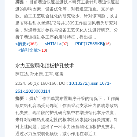
摘要：
目前巷道快速掘进技术研究主要针对巷道快速掘
进的影响因素、设备优化等，对巷道空顶距、支护参
数、施工工艺联合优化的研究较少。针对该问题，以甘
肃省环县甜水堡煤矿2号井1309工作面回风巷为研究对
象，对煤巷支护参数与设备工艺优化方法进行研究。分
析了巷道掘进各工序的用时特征，得出掘...
<摘要>
<HTML>
PDF[
17555KB
]
(
382
)
(
97
)
(
16
)
<施引文献>
(
10
)
水力压裂弱化顶板护孔技术
薛江达
孙永康
王军
张庚
,
,
,
2024, 50(3): 160-166.
DOI:
10.13272/j.issn.1671-
251x.2023080114
摘要：
煤矿工作面单翼布置顺序开采的情况下，工作面
顺层钻孔容易受到邻近工作面采动支承应力影响导致钻
孔失效。现阶段的护孔研究集中在增强钻孔本身强度，
未针对影响钻孔稳定性的根本性因素提出解决措施。针
对上述问题，提出了一种水力压裂弱化顶板护孔技术。
通过水力压裂弱化顶板，减小作用在邻近工...