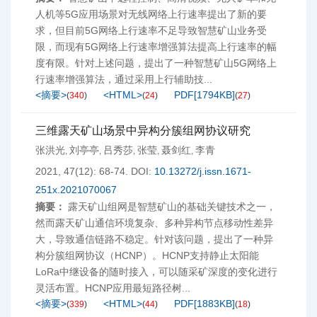
人机等5G应用场景对无线网络上行速率提出了新的要
求，但目前5G网络上行速率不足导致智慧矿山业务受
限，而现有5G网络上行速率增强算法提高上行速率的幅
度有限。针对上述问题，提出了一种智慧矿山5G网络上
行速率增强算法，通过采用上行辅助技...
<摘要>
<HTML>
PDF[
1794KB
]
(
340
)
(
24
)
(
27
)
三维露天矿山场景中异构分簇组网协议研究
张洪光
刘亭亭
吕秀莎
张莹
聂剑红
李青
,
,
,
,
,
2021, 47(12): 68-74.
DOI:
10.13272/j.issn.1671-
251x.2021070067
摘要：
露天矿山组网是智慧矿山的基础关键技术之一，
然而露天矿山通信环境复杂、多种异构节点移动性差异
大，导致通信链路不稳定。针对该问题，提出了一种异
构分簇组网协议（HCNP）。HCNP支持静止太阳能
LoRa中继设备的随时接入，可以随采矿深度的变化进行
灵活布置。HCNP应用最短路径树...
<摘要>
<HTML>
PDF[
1883KB
]
(
339
)
(
44
)
(
18
)