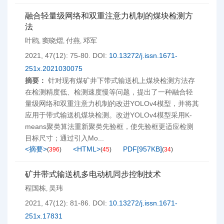
融合轻量级网络和双重注意力机制的煤块检测方
法
叶鸥
窦晓熠
付燕
邓军
,
,
,
2021, 47(12): 75-80.
DOI:
10.13272/j.issn.1671-
251x.2021030075
摘要：
针对现有煤矿井下带式输送机上煤块检测方法存
在检测精度低、检测速度慢等问题，提出了一种融合轻
量级网络和双重注意力机制的改进YOLOv4模型，并将其
应用于带式输送机煤块检测。改进YOLOv4模型采用K-
means聚类算法重新聚类先验框，使先验框更适应检测
目标尺寸；通过引入Mo...
<摘要>
<HTML>
PDF[
957KB
]
(
396
)
(
45
)
(
34
)
矿井带式输送机多电动机同步控制技术
程国栋
吴玮
,
2021, 47(12): 81-86.
DOI:
10.13272/j.issn.1671-
251x.17831