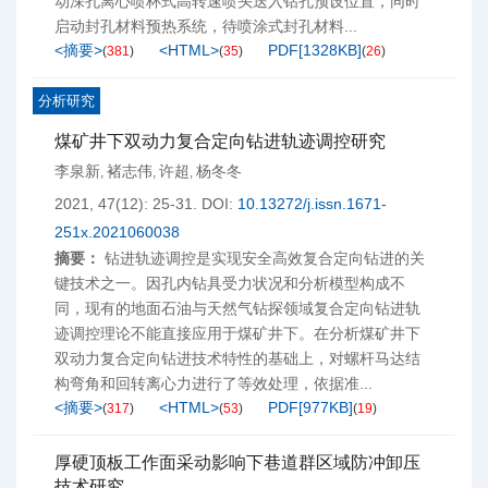
动深孔离心喷杯式高转速喷头送入钻孔预设位置，同时
启动封孔材料预热系统，待喷涂式封孔材料...
<摘要>
<HTML>
PDF[
1328KB
]
(
381
)
(
35
)
(
26
)
分析研究
煤矿井下双动力复合定向钻进轨迹调控研究
李泉新
褚志伟
许超
杨冬冬
,
,
,
2021, 47(12): 25-31.
DOI:
10.13272/j.issn.1671-
251x.2021060038
摘要：
钻进轨迹调控是实现安全高效复合定向钻进的关
键技术之一。因孔内钻具受力状况和分析模型构成不
同，现有的地面石油与天然气钻探领域复合定向钻进轨
迹调控理论不能直接应用于煤矿井下。在分析煤矿井下
双动力复合定向钻进技术特性的基础上，对螺杆马达结
构弯角和回转离心力进行了等效处理，依据准...
<摘要>
<HTML>
PDF[
977KB
]
(
317
)
(
53
)
(
19
)
厚硬顶板工作面采动影响下巷道群区域防冲卸压
技术研究