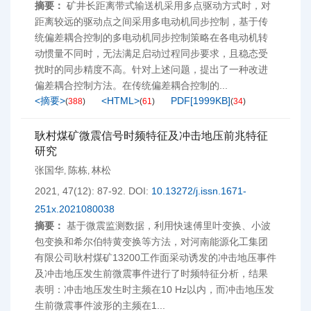
摘要：
矿井长距离带式输送机采用多点驱动方式时，对
距离较远的驱动点之间采用多电动机同步控制，基于传
统偏差耦合控制的多电动机同步控制策略在各电动机转
动惯量不同时，无法满足启动过程同步要求，且稳态受
扰时的同步精度不高。针对上述问题，提出了一种改进
偏差耦合控制方法。在传统偏差耦合控制的...
<摘要>
<HTML>
PDF[
1999KB
]
(
388
)
(
61
)
(
34
)
耿村煤矿微震信号时频特征及冲击地压前兆特征
研究
张国华
陈栋
林松
,
,
2021, 47(12): 87-92.
DOI:
10.13272/j.issn.1671-
251x.2021080038
摘要：
基于微震监测数据，利用快速傅里叶变换、小波
包变换和希尔伯特黄变换等方法，对河南能源化工集团
有限公司耿村煤矿13200工作面采动诱发的冲击地压事件
及冲击地压发生前微震事件进行了时频特征分析，结果
表明：冲击地压发生时主频在10 Hz以内，而冲击地压发
生前微震事件波形的主频在1...