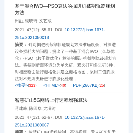
基于混合IWO—PSO算法的掘进机截割轨迹规划
方法
田劼
银晓琦
文艺成
,
,
2021, 47(12): 55-61.
DOI:
10.13272/j.issn.1671-
251x.2021050018
摘要：
针对掘进机截割轨迹规划方法准确度低、对掘进
设备损耗大的问题，提出了一种基于混合IWO（杂草优
化）-PSO（粒子群优化）算法的掘进机截割轨迹规划方
法。将截割断面环境分为单夹矸、双夹矸和多夹矸3种，
对相应断面进行栅格化并建立栅格地图，采用二值膨胀
法对不规则夹矸进行膨胀化处理，...
<摘要>
<HTML>
PDF[
2667KB
]
(
323
)
(
40
)
(
25
)
智慧矿山5G网络上行速率增强算法
蒋建峰
陈四华
尤澜涛
,
,
2021, 47(12): 62-67.
DOI:
10.13272/j.issn.1671-
251x.2021080067
摘要：
智慧矿山中远程控制、高清视频、无人矿车和无