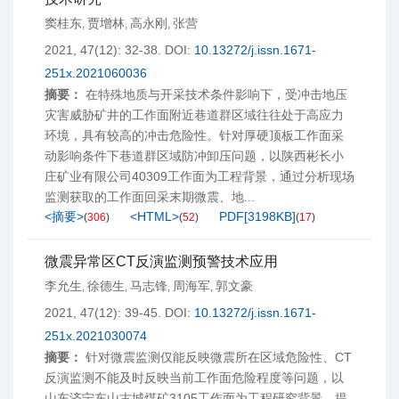
窦桂东
贾增林
高永刚
张营
,
,
,
2021, 47(12): 32-38.
DOI:
10.13272/j.issn.1671-
251x.2021060036
摘要：
在特殊地质与开采技术条件影响下，受冲击地压
灾害威胁矿井的工作面附近巷道群区域往往处于高应力
环境，具有较高的冲击危险性。针对厚硬顶板工作面采
动影响条件下巷道群区域防冲卸压问题，以陕西彬长小
庄矿业有限公司40309工作面为工程背景，通过分析现场
监测获取的工作面回采末期微震、地...
<摘要>
<HTML>
PDF[
3198KB
]
(
306
)
(
52
)
(
17
)
微震异常区CT反演监测预警技术应用
李允生
徐德生
马志锋
周海军
郭文豪
,
,
,
,
2021, 47(12): 39-45.
DOI:
10.13272/j.issn.1671-
251x.2021030074
摘要：
针对微震监测仅能反映微震所在区域危险性、CT
反演监测不能及时反映当前工作面危险程度等问题，以
山东济宁东山古城煤矿3105工作面为工程研究背景，提