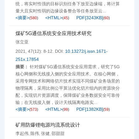
统，将实时性强的目标识别任务下放至边缘端，将计算
量大且实时性弱的边缘设备整合等任务放至云...
<摘要>
<HTML>
PDF[
3243KB
]
(
580
)
(
45
)
(
60
)
煤矿5G通信系统安全应用技术研究
张立亚
2021, 47(12): 8-12.
DOI:
10.13272/j.issn.1671-
251x.17854
摘要：
针对煤矿5G通信系统安全应用需求，研究了5G
核心网侧和无线接入侧的安全应用技术。在核心网侧，
采用专网技术和网络切片技术实现不同煤矿业务场景的
物理隔离，采用比例公平算法优化切片组内的资源块分
配，实现切片资源调度，保障煤矿业务数据安全可靠传
输；在无线接入侧，设计天线隔离电路实...
<摘要>
<HTML>
PDF[
1382KB
]
(
573
)
(
99
)
(
59
)
矿用防爆锂电源均流系统设计
李起伟
陈伟
张健
邵甜甜
,
,
,