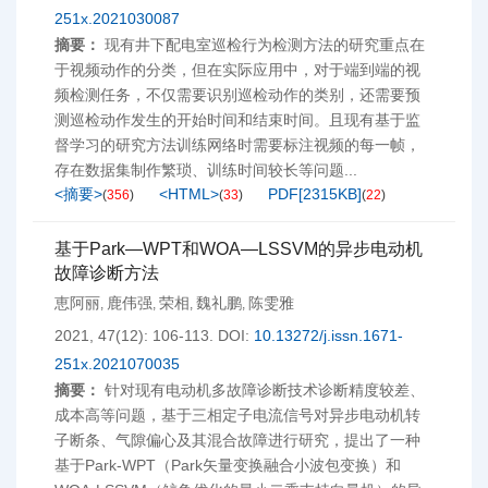
251x.2021030087
摘要：
现有井下配电室巡检行为检测方法的研究重点在
于视频动作的分类，但在实际应用中，对于端到端的视
频检测任务，不仅需要识别巡检动作的类别，还需要预
测巡检动作发生的开始时间和结束时间。且现有基于监
督学习的研究方法训练网络时需要标注视频的每一帧，
存在数据集制作繁琐、训练时间较长等问题...
<摘要>
<HTML>
PDF[
2315KB
]
(
356
)
(
33
)
(
22
)
基于Park—WPT和WOA—LSSVM的异步电动机
故障诊断方法
恵阿丽
鹿伟强
荣相
魏礼鹏
陈雯雅
,
,
,
,
2021, 47(12): 106-113.
DOI:
10.13272/j.issn.1671-
251x.2021070035
摘要：
针对现有电动机多故障诊断技术诊断精度较差、
成本高等问题，基于三相定子电流信号对异步电动机转
子断条、气隙偏心及其混合故障进行研究，提出了一种
基于Park-WPT（Park矢量变换融合小波包变换）和