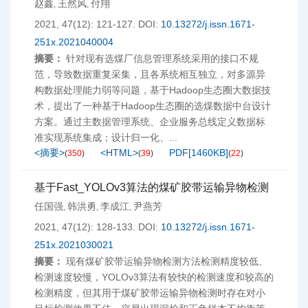
赵鑫
王然风
付翔
,
,
2021, 47(12): 121-127.
DOI:
10.13272/j.issn.1671-
251x.2021040004
摘要：
针对现有选煤厂信息管理系统采用的接口不规
范，导致数据重复采集，且各系统相互独立，对多源异
构数据处理能力弱等问题，基于Hadoop生态圈大数据技
术，提出了一种基于Hadoop生态圈的选煤数据中台设计
方案。通过主数据管理系统、企业服务总线定义数据标
准实现系统集成；设计归一化、...
<摘要>
<HTML>
PDF[
1460KB
]
(
350
)
(
39
)
(
22
)
基于Fast_YOLOv3算法的煤矿胶带运输异物检测
任国强
韩洪勇
李成江
尹燕芳
,
,
,
2021, 47(12): 128-133.
DOI:
10.13272/j.issn.1671-
251x.2021030021
摘要：
现有煤矿胶带运输异物检测方法检测精度较低、
检测速度较慢，YOLOv3算法有较快的检测速度和较高的
检测精度，但其用于煤矿胶带运输异物检测时存在对小