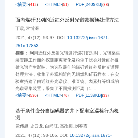
<摘要>
<HTML>
PDF[
2409KB
]
(
412
)
(
51
)
(
38
)
面向煤矸识别的近红外反射光谱数据预处理方法
丁震
常博深
,
2021, 47(12): 93-97.
DOI:
10.13272/j.issn.1671-
251x.17853
摘要：
利用近红外反射光谱进行煤矸识别时，光谱采集
装置距工作面的探测距离变化及粉尘干扰会对近红外反
射光谱产生影响。为选取最佳的煤矸近红外反射光谱预
处理方法，收集了外观相近的无烟煤和矸石样本，在实
验室搭建了由近红外光谱仪、准直镜、卤素灯等组成的
光谱采集装置，采集了不同探测距离（1....
<摘要>
<HTML>
PDF[
1139KB
]
(
530
)
(
76
)
(
33
)
基于条件变分自编码器的井下配电室巡检行为检
测
党伟超
史云龙
白尚旺
高改梅
刘春霞
,
,
,
,
2021, 47(12): 98-105.
DOI:
10.13272/j.issn.1671-