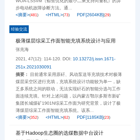
WOA-LSSVM（鲸鱼优化的最小二乘支持向量机）的异
步电动机故障诊断方法。通...
<摘要>
<HTML>
PDF[
2604KB
]
(
481
)
(
73
)
(
29
)
经验交流
极薄煤层综采工作面智能充填系统设计与应用
张兆海
2021, 47(12): 114-120.
DOI:
10.13272/j.issn.1671-
251x.2021030091
摘要：
目前通常采用原矸、风动泵送等充填技术对极薄
煤层采空区进行充填，充填系统设计功能较为单一，缺
乏多系统之间的联动，无法实现矸石的智能分选与工作
面连续充填。针对上述问题，以内蒙古鄂尔多斯市新矿
集团长城煤矿1901N综采工作面为研究背景，设计了极
薄煤层综采工作面智能充填系统。该系...
<摘要>
<HTML>
PDF[
1185KB
]
(
352
)
(
62
)
(
23
)
基于Hadoop生态圈的选煤数据中台设计