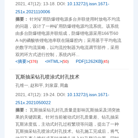
2021, 47(12): 13-18.
DOI:
10.13272/j.issn.1671-
251x.2021110006
摘要：
针对矿用防爆锂电源多台并联使用时放电不均流
的问题，设计了一种矿用防爆锂电源均流系统。该系统
由多台防爆锂电源并联组成，防爆锂电源采用166节60
A·h的磷酸铁锂电池串联在隔爆腔内；采用基于平均电流
的数字均流策略，以均流控制器为电流调节部件，采用
双闭环方式进行控制，系统内环...
<摘要>
<HTML>
PDF[
1262KB
]
(
376
)
(
50
)
(
45
)
瓦斯抽采钻孔喷涂式封孔技术
孔维一
赵和平
刘泉霖
周鑫
,
,
,
2021, 47(12): 19-24.
DOI:
10.13272/j.issn.1671-
251x.2021050022
摘要：
瓦斯抽采钻孔封孔质量是影响瓦斯抽采及消突效
果的关键因素。针对当前被动式封孔质量差、钻孔抽采
瓦斯浓度低，主动式封孔过程繁琐等问题，提出了一种
瓦斯抽采钻孔喷涂式封孔技术。钻孔施工完成后，将气