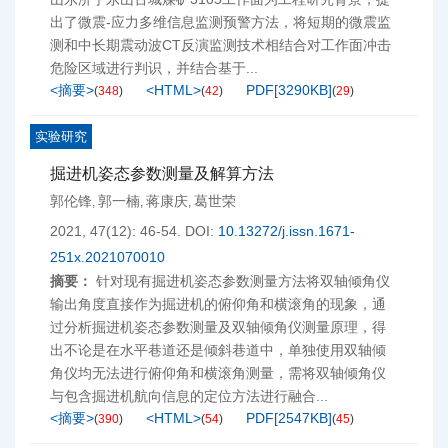
出了微震-应力多维信息监测预警方法，将短期的微震监
测和中长期震动波CT反演监测技术相结合对工作面冲击
危险区域进行判识，并结合基于...
<摘要>
<HTML>
PDF[
3290KB
]
(
348
)
(
42
)
(
29
)
实验研究
掘进机姿态参数测量及解算方法
郭伦锋
郭一楠
蒋康庆
葛世荣
,
,
,
2021, 47(12): 46-54.
DOI:
10.13272/j.issn.1671-
251x.2021070010
摘要：
针对现有掘进机姿态参数测量方法将双轴倾角仪
输出角度直接作为掘进机的俯仰角和横滚角的现象，通
过分析掘进机姿态参数测量及双轴倾角仪测量原理，得
出不论是在水平巷道还是倾斜巷道中，单独使用双轴倾
角仪均无法进行俯仰角和横滚角测量，需将双轴倾角仪
与包含掘进机航向信息的定位方法进行融合...
<摘要>
<HTML>
PDF[
2547KB
]
(
390
)
(
54
)
(
45
)