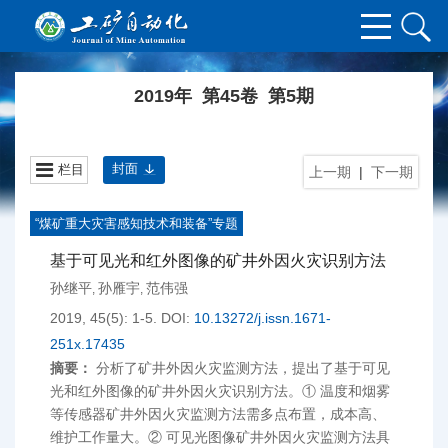
2019年 第45卷 第5期
封面
栏目
上一期
|
下一期
“煤矿重大灾害感知技术和装备”专题
基于可见光和红外图像的矿井外因火灾识别方法
孙继平
孙雁宇
范伟强
,
,
2019, 45(5): 1-5.
DOI:
10.13272/j.issn.1671-
251x.17435
摘要：
分析了矿井外因火灾监测方法，提出了基于可见
光和红外图像的矿井外因火灾识别方法。① 温度和烟雾
等传感器矿井外因火灾监测方法需多点布置，成本高、
维护工作量大。② 可见光图像矿井外因火灾监测方法具