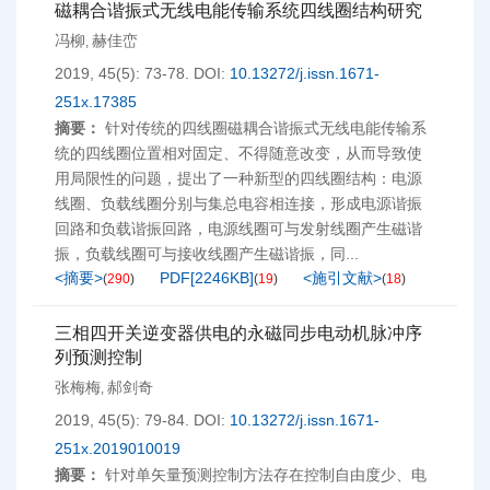
磁耦合谐振式无线电能传输系统四线圈结构研究
冯柳
赫佳峦
,
2019, 45(5): 73-78.
DOI:
10.13272/j.issn.1671-
251x.17385
摘要：
针对传统的四线圈磁耦合谐振式无线电能传输系
统的四线圈位置相对固定、不得随意改变，从而导致使
用局限性的问题，提出了一种新型的四线圈结构：电源
线圈、负载线圈分别与集总电容相连接，形成电源谐振
回路和负载谐振回路，电源线圈可与发射线圈产生磁谐
振，负载线圈可与接收线圈产生磁谐振，同...
<摘要>
PDF[
2246KB
]
<施引文献>
(
290
)
(
19
)
(
18
)
三相四开关逆变器供电的永磁同步电动机脉冲序
列预测控制
张梅梅
郝剑奇
,
2019, 45(5): 79-84.
DOI:
10.13272/j.issn.1671-
251x.2019010019
摘要：
针对单矢量预测控制方法存在控制自由度少、电