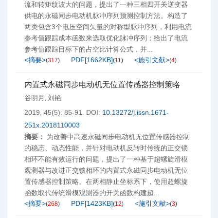
流和转矩纹波大的问题，提出了一种三相四开关逆变器
供电的永磁同步电动机脉冲序列预测控制方法。构造了
两类包含3个电压空间矢量的对称型脉冲序列，利用电流
参考值跟踪成本函数来选取优化脉冲序列；给出了电流
参考值跟踪目标下的占空比计算公式，并...
<摘要>
PDF[
1662KB
]
<施引文献>
(
317
)
(
11
)
(
4
)
内置式永磁同步电动机无位置传感器控制策略
谷明月
刘艳
,
2019, 45(5): 85-91.
DOI:
10.13272/j.issn.1671-
251x.2018110003
摘要：
为改善中高速永磁同步电动机无位置传感器控制
的稳态、动态性能，并针对电动机反转时传统的正交锁
相环不能有效运行的问题，提出了一种基于超螺旋滑模
观测器与改进正交锁相环的内置式永磁同步电动机无位
置传感器控制策略。在两相静止坐标系下，使用超螺旋
函数取代传统滑模观测器的开关函数构建超...
<摘要>
PDF[
1423KB
]
<施引文献>
(
268
)
(
12
)
(
3
)