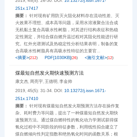
2019, 45(5): 26-30.
DOI:
10.13272/j.issn.1671-
251x.17417
摘要：
针对现有矿用防灭火阻化材料存在流动性差、灭
火效果不理想、成本高等问题，采用水溶液聚合法合成
无机黏土复合高吸水性树脂，对其进行结构表征和热稳
定性测定，并结合煤自燃升温过程对其阻化性能进行研
究。红外光谱测试及热稳定性分析结果表明，制备的复
合高吸水性树脂具有高吸水性特征的主要官...
<摘要>
PDF[
1030KB
]
<施引文献>
(
212
)
(
26
)
(
12
)
煤最短自然发火期快速预测方法
康文杰
周亮宇
王德明
李金帅
,
,
,
2019, 45(5): 31-34.
DOI:
10.13272/j.issn.1671-
251x.17410
摘要：
针对现有煤最短自然发火期预测方法存在操作复
杂、耗时费力等问题，提出了一种煤最短自然发火期快
速预测方法。通过煤自燃特性的氧化动力学测试获得煤
氧化过程中不同阶段的特征参数，利用线性拟合建立了
煤自燃倾向性判定指数和绝热氧化时间的函数关系；根