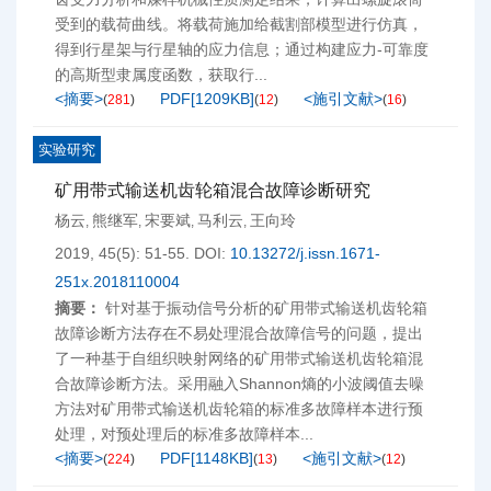
受到的载荷曲线。将载荷施加给截割部模型进行仿真，
得到行星架与行星轴的应力信息；通过构建应力-可靠度
的高斯型隶属度函数，获取行...
<摘要>
PDF[
1209KB
]
<施引文献>
(
281
)
(
12
)
(
16
)
实验研究
矿用带式输送机齿轮箱混合故障诊断研究
杨云
熊继军
宋要斌
马利云
王向玲
,
,
,
,
2019, 45(5): 51-55.
DOI:
10.13272/j.issn.1671-
251x.2018110004
摘要：
针对基于振动信号分析的矿用带式输送机齿轮箱
故障诊断方法存在不易处理混合故障信号的问题，提出
了一种基于自组织映射网络的矿用带式输送机齿轮箱混
合故障诊断方法。采用融入Shannon熵的小波阈值去噪
方法对矿用带式输送机齿轮箱的标准多故障样本进行预
处理，对预处理后的标准多故障样本...
<摘要>
PDF[
1148KB
]
<施引文献>
(
224
)
(
13
)
(
12
)