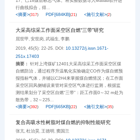
17、己18煤层标志气体。将实验数据导入Matlab软件进
行曲线拟合，得...
<摘要>
PDF[
684KB
]
<施引文献>
(
317
)
(
21
)
(
2
)
大采高综采工作面采空区自燃“三带”研究
屈世甲
安世岗
武福生
李鹏
,
,
,
2019, 45(5): 22-25.
DOI:
10.13272/j.issn.1671-
251x.17403
摘要：
针对上湾煤矿12401大采高综采工作面采空区煤
自燃防治，通过程序升温氧化实验确定CO作为煤自燃预
报指标气体，并辅以C2H4来掌握煤自燃情况；在工作面
采空区回风侧铺设束管对采空区气体进行监测，根据监
测结果划分了采空区自燃“三带”：距工作面0～32 m处为
散热带，32～225...
<摘要>
PDF[
665KB
]
<施引文献>
(
392
)
(
22
)
(
35
)
复合高吸水性树脂对煤自燃的抑制性能研究
张亢
杜治昊
王德明
窦国兰
,
,
,