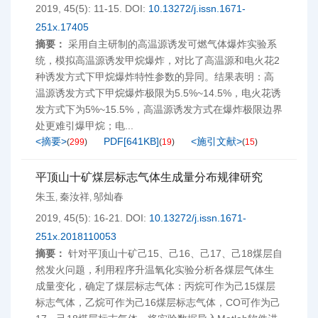
2019, 45(5): 11-15.
DOI:
10.13272/j.issn.1671-
251x.17405
摘要：
采用自主研制的高温源诱发可燃气体爆炸实验系
统，模拟高温源诱发甲烷爆炸，对比了高温源和电火花2
种诱发方式下甲烷爆炸特性参数的异同。结果表明：高
温源诱发方式下甲烷爆炸极限为5.5%~14.5%，电火花诱
发方式下为5%~15.5%，高温源诱发方式在爆炸极限边界
处更难引爆甲烷；电...
<摘要>
PDF[
641KB
]
<施引文献>
(
299
)
(
19
)
(
15
)
平顶山十矿煤层标志气体生成量分布规律研究
朱玉
秦汝祥
邬灿春
,
,
2019, 45(5): 16-21.
DOI:
10.13272/j.issn.1671-
251x.2018110053
摘要：
针对平顶山十矿己15、己16、己17、己18煤层自
然发火问题，利用程序升温氧化实验分析各煤层气体生
成量变化，确定了煤层标志气体：丙烷可作为己15煤层
标志气体，乙烷可作为己16煤层标志气体，CO可作为己