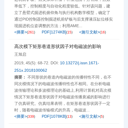
率低下，控制精度与自动化程度较低。针对该问题，建
立了悬臂式掘进机俯仰角与执行机构数学模型，确定了
通过PID控制器控制掘进机前铲板与后支撑液压缸位移实
现掘进机位姿调整的方法；利用AME...
<摘要>
PDF[
1274KB
]
<施引文献>
(
261
)
(
15
)
(
16
)
高次模下矩形巷道形状因子对电磁波的影响
王旭启
2019, 45(5): 68-72.
DOI:
10.13272/j.issn.1671-
251x.2018100062
摘要：
不同形状的巷道内电磁波的传播特性不同，在不
同次模情况下的电磁波传播特性也不相同。在分析电磁
波传输理论和多波模理论的基础上,利用计算机对高次模
情况下矩形巷道形状因子对电磁波传播衰减的影响进行
了仿真研究。仿真结果表明，在矩形巷道形状因子一定
时，随着电磁波传输模式的升高，电磁波...
<摘要>
PDF[
1078KB
]
<施引文献>
(
339
)
(
13
)
(
5
)