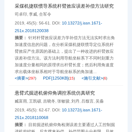
采煤机捷联惯导系统杆臂效应误差补偿方法研究
司卓印
李威
仝军令
,
,
2019, 45(5): 56-61.
DOI:
10.13272/j.issn.1671-
251x.2018120038
摘要：
针对杆臂效应误差力学补偿方法无法实时求出角
加速度信息的问题，在分析采煤机捷联惯导定位系统杆
臂效应产生原因的基础上，提出了一种改进的杆臂效应
误差补偿方法。该方法利用导航坐标系下不同时刻重力
加速度分量相同的原理求出杆臂长度；然后利用角速度
求出载体坐标系相对于导航坐标系的角加速...
<摘要>
PDF[
1250KB
]
<施引文献>
(
297
)
(
15
)
(
6
)
悬臂式掘进机俯仰角调控系统仿真研究
臧富雨
王凯硕
吉晓冬
张敏骏
刘丹
吕馥言
吴淼
,
,
,
,
,
,
2019, 45(5): 62-67.
DOI:
10.13272/j.issn.1671-
251x.2018110068
摘要：
目前掘进机俯仰角检测误差主要通过人工控制掘
进机前铲板、后支撑来补偿，补偿范围十分有限，且效