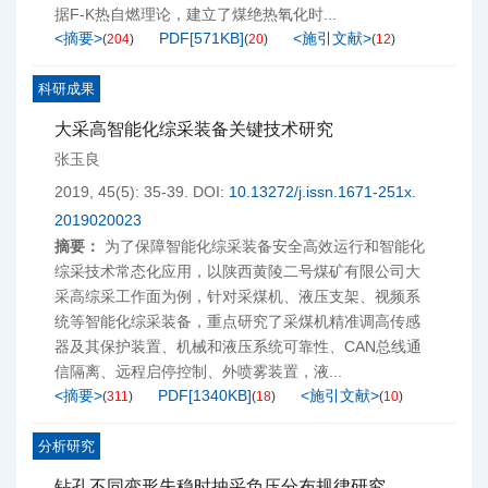
据F-K热自燃理论，建立了煤绝热氧化时...
<摘要>
PDF[
571KB
]
<施引文献>
(
204
)
(
20
)
(
12
)
科研成果
大采高智能化综采装备关键技术研究
张玉良
2019, 45(5): 35-39.
DOI:
10.13272/j.issn.1671-251x.
2019020023
摘要：
为了保障智能化综采装备安全高效运行和智能化
综采技术常态化应用，以陕西黄陵二号煤矿有限公司大
采高综采工作面为例，针对采煤机、液压支架、视频系
统等智能化综采装备，重点研究了采煤机精准调高传感
器及其保护装置、机械和液压系统可靠性、CAN总线通
信隔离、远程启停控制、外喷雾装置，液...
<摘要>
PDF[
1340KB
]
<施引文献>
(
311
)
(
18
)
(
10
)
分析研究
钻孔不同变形失稳时抽采负压分布规律研究