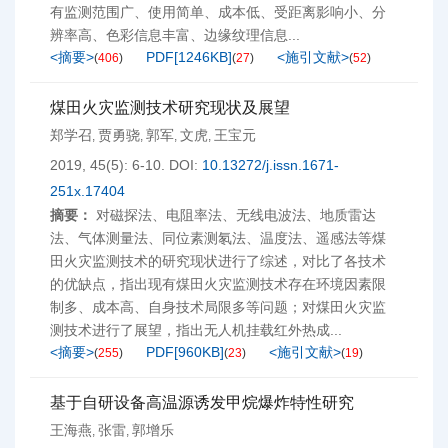
有监测范围广、使用简单、成本低、受距离影响小、分
辨率高、色彩信息丰富、边缘纹理信息...
<摘要>
PDF[
1246KB
]
<施引文献>
(
406
)
(
27
)
(
52
)
煤田火灾监测技术研究现状及展望
郑学召
贾勇骁
郭军
文虎
王宝元
,
,
,
,
2019, 45(5): 6-10.
DOI:
10.13272/j.issn.1671-
251x.17404
摘要：
对磁探法、电阻率法、无线电波法、地质雷达
法、气体测量法、同位素测氡法、温度法、遥感法等煤
田火灾监测技术的研究现状进行了综述，对比了各技术
的优缺点，指出现有煤田火灾监测技术存在环境因素限
制多、成本高、自身技术局限多等问题；对煤田火灾监
测技术进行了展望，指出无人机挂载红外热成...
<摘要>
PDF[
960KB
]
<施引文献>
(
255
)
(
23
)
(
19
)
基于自研设备高温源诱发甲烷爆炸特性研究
王海燕
张雷
郭增乐
,
,