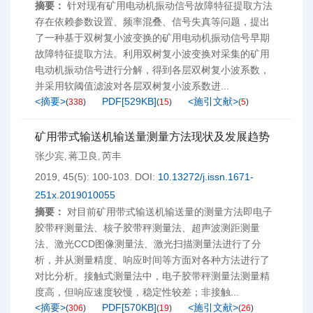
摘要：
针对现有矿用电动机振动信号故障特征提取方法
存在依赖参数设置、频率混叠、信号失真等问题，提出
了一种基于双树复小波变换的矿用电动机振动信号早期
故障特征提取方法。利用双树复小波变换对采集的矿用
电动机振动信号进行分解，得到各层双树复小波系数，
并采用软阈值滤波对各层双树复小波系数进...
<摘要>
PDF[
529KB
]
<施引文献>
(
338
)
(
15
)
(
5
)
矿用带式输送机输送量测量方法现状及发展趋势
张少宾
蒋卫良
芮丰
,
,
2019, 45(5): 100-103.
DOI:
10.13272/j.issn.1671-
251x.2019010055
摘要：
对目前矿用带式输送机输送量的测量方法即电子
胶带秤测量法、核子胶带秤测量法、超声波测距测量
法、激光CCD图像测量法、激光扫描测量法进行了分
析，并从测量精度、响应时间等方面对各种方法进行了
对比分析。接触式测量法中，电子胶带秤测量法测量精
度高，但响应速度较慢，稳定性较差；非接触...
<摘要>
PDF[
570KB
]
<施引文献>
(
306
)
(
19
)
(
26
)