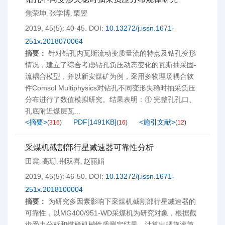
焦荣坤
张学博
栗翌
,
,
2019, 45(5): 40-45.
DOI:
10.13272/j.issn.1671-
251x.2018070064
摘要：
针对钻孔内瓦斯流动变质量流的特点及钻孔变形
情况，建立了综合考虑钻孔负压动态变化的瓦斯抽采固-
流耦合模型，并以新安煤矿为例，采用多物理场耦合软
件Comsol Multiphysics对钻孔不同变形失稳时抽采负压
分布进行了数值模拟研究。结果表明：① 完整孔孔口、
孔底附近煤层瓦...
<摘要>
PDF[
1491KB
]
<施引文献>
(
316
)
(
16
)
(
12
)
采煤机截割部行星减速器可靠性分析
田震
高珊
荆双喜
赵丽娟
,
,
,
2019, 45(5): 46-50.
DOI:
10.13272/j.issn.1671-
251x.2018100004
摘要：
为研究多因素影响下采煤机截割部行星减速器的
可靠性，以MG400/951-WD采煤机为研究对象，根据截
齿受力分析和煤样机械性质测定结果，计算出螺旋滚筒