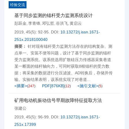
经验交流
基于同步监测的锚杆受力监测系统设计
彭跃金
李青锋
邓弘哲
谷洪飞
黄启云
,
,
,
,
2019, 45(5): 92-95.
DOI:
10.13272/j.issn.1671-
251x.2018100040
摘要：
针对现有锚杆受力监测方法存在的结构复杂、测
点单一、安装不便等问题，设计了基于同步监测的锚杆
受力监测系统。该系统选用扩散硅压力传感器采集巷道
某一断面的锚杆轴向力，可同时获取8根锚杆的受力数
据；将采集的数据进行分压滤波、AD转换后，存储并传
输。实验结果表明，该系统实现了对巷道...
<摘要>
PDF[
876KB
]
<施引文献>
(
247
)
(
12
)
(
5
)
矿用电动机振动信号早期故障特征提取方法
张建公
2019, 45(5): 96-99.
DOI:
10.13272/j.issn.1671-
251x.17399