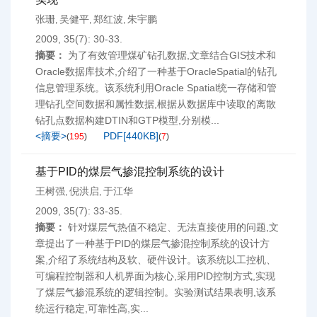
张珊
吴健平
郑红波
朱宇鹏
,
,
,
2009, 35(7): 30-33.
摘要：
为了有效管理煤矿钻孔数据,文章结合GIS技术和
Oracle数据库技术,介绍了一种基于OracleSpatial的钻孔
信息管理系统。该系统利用Oracle Spatial统一存储和管
理钻孔空间数据和属性数据,根据从数据库中读取的离散
钻孔点数据构建DTIN和GTP模型,分别模...
<摘要>
PDF[
440KB
]
(
195
)
(
7
)
基于PID的煤层气掺混控制系统的设计
王树强
倪洪启
于江华
,
,
2009, 35(7): 33-35.
摘要：
针对煤层气热值不稳定、无法直接使用的问题,文
章提出了一种基于PID的煤层气掺混控制系统的设计方
案,介绍了系统结构及软、硬件设计。该系统以工控机、
可编程控制器和人机界面为核心,采用PID控制方式,实现
了煤层气掺混系统的逻辑控制。实验测试结果表明,该系
统运行稳定,可靠性高,实...