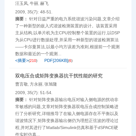
汪玉凤
牛丽
赫飞
,
,
2009, 35(7): 48-51.
摘要：
针对日益严重的电力系统谐波污染问题,文章介绍
了一种新型的嵌入式谐波检测装置的设计。该装置采用
主从结构,以单片机为主CPU控制整个装置的运行,以DSP
为从CPU进行数据处理,并采用一种新型的谐波检测算法
——卡尔曼算法,以最小均方误差为准则,根据前一个观测
数据和最近的一个观测...
<摘要>
PDF[
206KB
]
(
210
)
(
6
)
双电压合成矩阵变换器抗干扰性能的研究
曹言敬
方永丽
张旭隆
,
,
2009, 35(7): 51-54.
摘要：
针对矩阵变换器输出电压对输入侧电源的扰动非
常敏感的问题,文章对矩阵变换器双电压合成控制策略进
行了分析研究,详细推导了在输入侧电源存在不平衡以及
谐波情况下,矩阵变换器输出侧仍为理想正弦波的理论过
程,并对其进行了Matlab/Simulink仿真和基于dSPACE硬
件实时仿真...