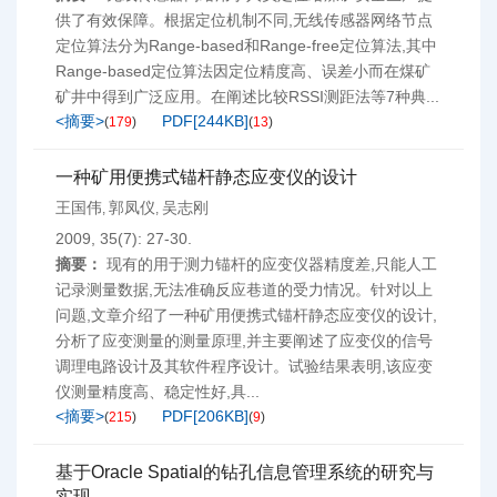
供了有效保障。根据定位机制不同,无线传感器网络节点
定位算法分为Range-based和Range-free定位算法,其中
Range-based定位算法因定位精度高、误差小而在煤矿
矿井中得到广泛应用。在阐述比较RSSI测距法等7种典...
<摘要>
PDF[
244KB
]
(
179
)
(
13
)
一种矿用便携式锚杆静态应变仪的设计
王国伟
郭凤仪
吴志刚
,
,
2009, 35(7): 27-30.
摘要：
现有的用于测力锚杆的应变仪器精度差,只能人工
记录测量数据,无法准确反应巷道的受力情况。针对以上
问题,文章介绍了一种矿用便携式锚杆静态应变仪的设计,
分析了应变测量的测量原理,并主要阐述了应变仪的信号
调理电路设计及其软件程序设计。试验结果表明,该应变
仪测量精度高、稳定性好,具...
<摘要>
PDF[
206KB
]
(
215
)
(
9
)
基于Oracle Spatial的钻孔信息管理系统的研究与
实现