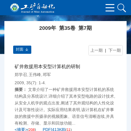
2009年 第35卷 第7期
封面
上一期
|
下一期
矿井救援用本安型计算机的研制
郑学召
王伟峰
邓军
,
,
2009, 35(7): 1-4.
摘要：
文章介绍了一种矿井救援用本安型计算机的系统
结构及分系统设计,详细介绍了其本安型电路的设计技术,
从安全人机学的观点出发,阐述了其外观结构的人性化设
计及可靠性设计。实际应用结果表明,该计算机在矿井事
故的救援中所摄录的视频图象、语音信号清晰连续,并具
有检测、存储、显示和回放功能...
<摘要>
PDF[
413KB
]
(
208
)
(
11
)