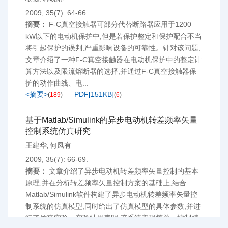
2009, 35(7): 64-66.
摘要：
F-C真空接触器可部分代替断路器应用于1200
kW以下的电动机保护中,但是若保护整定和保护配合不当
将引起保护的误判,严重影响设备的可靠性。针对该问题,
文章介绍了一种F-C真空接触器在电动机保护中的整定计
算方法以及限流熔断器的选择,并通过F-C真空接触器保
护的动作曲线、电...
<摘要>
PDF[
151KB
]
(
189
)
(
6
)
基于Matlab/Simulink的异步电动机转差频率矢量
控制系统仿真研究
王建华
何凤有
,
2009, 35(7): 66-69.
摘要：
文章介绍了异步电动机转差频率矢量控制的基本
原理,并在分析转差频率矢量控制方案的基础上,结合
Matlab/Simulink软件构建了异步电动机转差频率矢量控
制系统的仿真模型,同时给出了仿真模型的具体参数,并进
行了仿真实验。实验结果表明,该系统实现简单、控制精