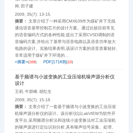
帅
田子建
,
2009, 35(7): 13-15.
摘要：
文章介绍了一种采用CMX639作为煤矿井下无线
通信语音基带控制芯片的设计方案。通过比较目前常见
的语音编码方式的各种性能,提出了采用CVSD调制的语
音编码方案,并给出了基带与语音电路以及语音功率放大
电路的设计。实验结果表明,该设计方案的语音质量较好,
非常适用于煤矿井下环境的...
<摘要>
PDF[
171KB
]
(
169
)
(
10
)
基于频谱与小波变换的工业压缩机噪声源分析仪
设计
王莉
牛群峰
胡红生
,
,
2009, 35(7): 15-18.
摘要：
文章介绍了一套基于频谱与小波变换的工业压缩
机噪声源分析仪的设计。该分析仪以LabVIEW为软件开
发平台,采用频谱分析法和连续小波变换法对工业压缩机
的噪声源进行定位识别分析,具有噪声信号采集、处理、