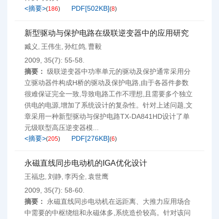
<摘要>
PDF[
502KB
]
(
186
)
(
8
)
新型驱动与保护电路在级联逆变器中的应用研究
臧义
王伟生
孙红鸽
曹毅
,
,
,
2009, 35(7): 55-58.
摘要：
级联逆变器中功率单元的驱动及保护通常采用分
立驱动器件构成H桥的驱动及保护电路,由于各器件参数
很难保证完全一致,导致电路工作不理想,且需要多个独立
供电的电源,增加了系统设计的复杂性。针对上述问题,文
章采用一种新型驱动与保护电路TX-DA841HD设计了单
元级联型高压逆变器模...
<摘要>
PDF[
276KB
]
(
205
)
(
6
)
永磁直线同步电动机的IGA优化设计
王福忠
刘静
李丙全
袁世鹰
,
,
,
2009, 35(7): 58-60.
摘要：
永磁直线同步电动机在远距离、大推力应用场合
中需要的中枢绕组和永磁体多,系统造价较高。针对该问