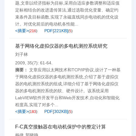
题,文章以经济指标为目标,采用自适应参数调整和适应值
定标相结合的改进遗传算法,通过选取优化变量、确定约
束条件及目标函数,实现了永磁直线同步电动机的优化设
计。对优化前后的电动机各性能...
<摘要>
PDF[
221KB
]
(
216
)
(
5
)
基于网络化虚拟仪器的多电机测控系统研究
刘子林
2009, 35(7): 61-64.
摘要：
文章应用以太网技术和TCP/IP协议,设计了一种基
于网络化虚拟仪器的多电机测控系统,介绍了基于虚拟仪
器的电机测控系统的组成,详细介绍了基于网络化虚拟仪
器的多电机测控系统的软、硬件设计。该系统采用
LabVIEW软件开发平台和Web开发技术,自动化和智能化
程度高,实现了对多个...
<摘要>
PDF[
302KB
]
(
183
)
(
5
)
F-C真空接触器在电动机保护中的整定计算
杨捷
郭晓静
,