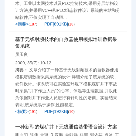
术、工业以太网技术以及PLC控制技术,采用分层结构设
计方法,并采用VC++和PLC组态软件设计系统的主站和分
站软件,不仅实现了自动恒...
<摘要>
PDF[
891KB
]
(
187
)
(
18
)
基于无线射频技术的自救器使用模拟培训数据采
集系统
员玉良
2009, 35(7): 10-12.
摘要：
文章介绍了一种基于无线射频技术的自救器使用
模拟培训数据采集系统的设计,详细介绍了该系统的软、
硬件设计。该系统可在实验室环境下模拟煤矿井下事故
时采集"井下作业人员"的心率、体温等生理数据,并以此
为依据对井下作业人员进行有针对性的培训。实验结果
表明,该系统易于操作,性能稳定,...
<摘要>
PDF[
192KB
]
(
191
)
(
10
)
一种新型的煤矿井下无线通信基带语音设计方案
张向阳
陈伟
常琳
朱亚鹏
金朝娣
任丽
郭依芬
肖冰
王
,
,
,
,
,
,
,
,