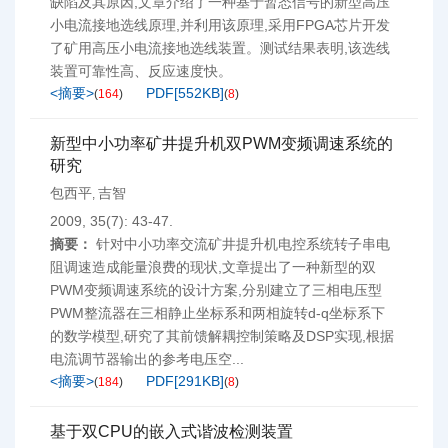
缺陷及其原因,文章介绍了一种基于暂态信号的新型高压
小电流接地选线原理,并利用该原理,采用FPGA芯片开发
了矿用高压小电流接地选线装置。测试结果表明,该选线
装置可靠性高、反应速度快。
<摘要>
PDF[
552KB
]
(
164
)
(
8
)
新型中小功率矿井提升机双PWM变频调速系统的
研究
包西平
吉智
,
2009, 35(7): 43-47.
摘要：
针对中小功率交流矿井提升机电控系统转子串电
阻调速造成能量浪费的现状,文章提出了一种新型的双
PWM变频调速系统的设计方案,分别建立了三相电压型
PWM整流器在三相静止坐标系和两相旋转d-q坐标系下
的数学模型,研究了其前馈解耦控制策略及DSP实现,根据
电流调节器输出的参考电压空...
<摘要>
PDF[
291KB
]
(
184
)
(
8
)
基于双CPU的嵌入式谐波检测装置