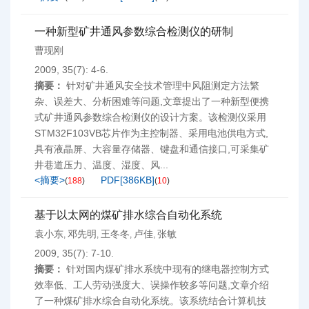
一种新型矿井通风参数综合检测仪的研制
曹现刚
2009, 35(7): 4-6.
摘要：
针对矿井通风安全技术管理中风阻测定方法繁
杂、误差大、分析困难等问题,文章提出了一种新型便携
式矿井通风参数综合检测仪的设计方案。该检测仪采用
STM32F103VB芯片作为主控制器、采用电池供电方式,
具有液晶屏、大容量存储器、键盘和通信接口,可采集矿
井巷道压力、温度、湿度、风...
<摘要>
PDF[
386KB
]
(
188
)
(
10
)
基于以太网的煤矿排水综合自动化系统
袁小东
邓先明
王冬冬
卢佳
张敏
,
,
,
,
2009, 35(7): 7-10.
摘要：
针对国内煤矿排水系统中现有的继电器控制方式
效率低、工人劳动强度大、误操作较多等问题,文章介绍
了一种煤矿排水综合自动化系统。该系统结合计算机技