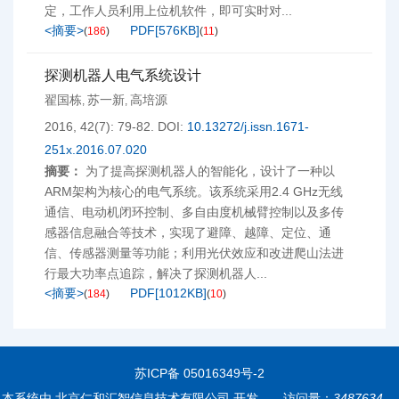
定，工作人员利用上位机软件，即可实时对...
<摘要>
PDF[
576KB
]
(
186
)
(
11
)
探测机器人电气系统设计
翟国栋
苏一新
高培源
,
,
2016, 42(7): 79-82.
DOI:
10.13272/j.issn.1671-
251x.2016.07.020
摘要：
为了提高探测机器人的智能化，设计了一种以
ARM架构为核心的电气系统。该系统采用2.4 GHz无线
通信、电动机闭环控制、多自由度机械臂控制以及多传
感器信息融合等技术，实现了避障、越障、定位、通
信、传感器测量等功能；利用光伏效应和改进爬山法进
行最大功率点追踪，解决了探测机器人...
<摘要>
PDF[
1012KB
]
(
184
)
(
10
)
苏ICP备 05016349号-2
本系统由
北京仁和汇智信息技术有限公司
开发
访问量：
3487634