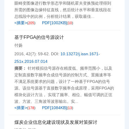
眼畸变图像进行数学形态学和随机霍夫变换预处理得到
所需的图像边缘特征直线，然后统计水平和垂直线段在
总线段中的比例，分析统计结果，获取最佳...
<摘要>
PDF[
1002KB
]
(
205
)
(
10
)
基于FPGA的信号源设计
付扬
2016, 42(7): 59-62.
DOI:
10.13272/j.issn.1671-
251x.2016.07.014
摘要：
针对模拟信号源存在精度低、频率范围小，以及
定制直接数字频率合成信号源的控制方式、置频速率等
不满足系统要求的问题，设计了一种基于FPGA的信号
源。该信号源基于直接数字频率合成原理，采用FPGA的
模块化设计方法， 实现了频率、相位、幅值可调的正弦
波、方波、三角波等波形输出。实...
<摘要>
PDF[
1084KB
]
(
178
)
(
13
)
煤炭企业信息化建设现状及发展对策探讨