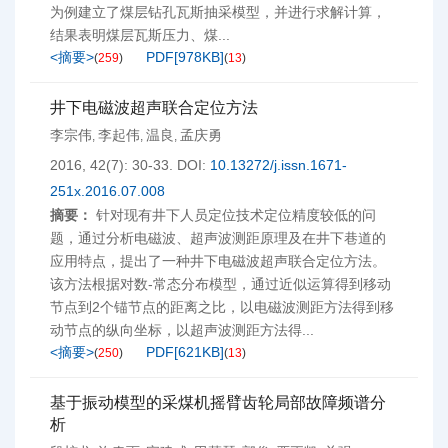
为例建立了煤层钻孔瓦斯抽采模型，并进行求解计算，
结果表明煤层瓦斯压力、煤...
<摘要>
PDF[
978KB
]
(
259
)
(
13
)
井下电磁波超声联合定位方法
李宗伟
李起伟
温良
孟庆勇
,
,
,
2016, 42(7): 30-33.
DOI:
10.13272/j.issn.1671-
251x.2016.07.008
摘要：
针对现有井下人员定位技术定位精度较低的问
题，通过分析电磁波、超声波测距原理及在井下巷道的
应用特点，提出了一种井下电磁波超声联合定位方法。
该方法根据对数-常态分布模型，通过近似运算得到移动
节点到2个锚节点的距离之比，以电磁波测距方法得到移
动节点的纵向坐标，以超声波测距方法得...
<摘要>
PDF[
621KB
]
(
250
)
(
13
)
基于振动模型的采煤机摇臂齿轮局部故障频谱分
析