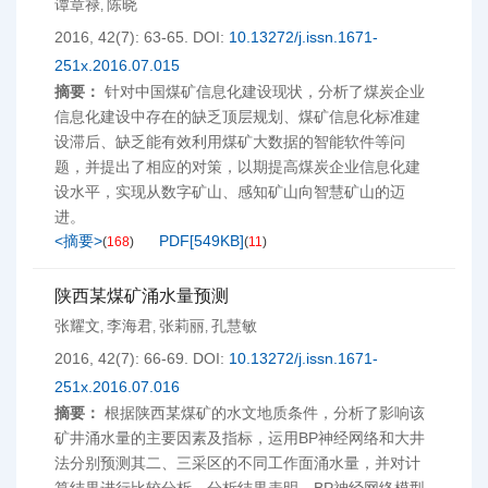
谭章禄
陈晓
,
2016, 42(7): 63-65.
DOI:
10.13272/j.issn.1671-
251x.2016.07.015
摘要：
针对中国煤矿信息化建设现状，分析了煤炭企业
信息化建设中存在的缺乏顶层规划、煤矿信息化标准建
设滞后、缺乏能有效利用煤矿大数据的智能软件等问
题，并提出了相应的对策，以期提高煤炭企业信息化建
设水平，实现从数字矿山、感知矿山向智慧矿山的迈
进。
<摘要>
PDF[
549KB
]
(
168
)
(
11
)
陕西某煤矿涌水量预测
张耀文
李海君
张莉丽
孔慧敏
,
,
,
2016, 42(7): 66-69.
DOI:
10.13272/j.issn.1671-
251x.2016.07.016
摘要：
根据陕西某煤矿的水文地质条件，分析了影响该
矿井涌水量的主要因素及指标，运用BP神经网络和大井
法分别预测其二、三采区的不同工作面涌水量，并对计