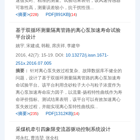
速值实时、精准的测量。试验结果表明，该风速传感器
可靠性高，测量误差较小，抗干扰性强...
<摘要>
PDF[
891KB
]
(
228
)
(
14
)
基于双循环测量隔离管路的离心泵加速寿命试验
平台设计
姚宇
宋建成
韩毅
席庆祥
李建华
,
,
,
,
2016, 42(7): 15-19.
DOI:
10.13272/j.issn.1671-
251x.2016.07.005
摘要：
针对离心泵失效过程复杂、故障数据库不健全的
问题，设计了基于双循环测量隔离管路的离心泵加速寿
命试验平台。该平台利用含砂粒子大小与粒子浓度作为
离心泵加速寿命应力因子，以流量-扬程特性曲线作为寿
命评价指标。测试结果表明，该平台可以有效加速离心
泵失效过程，并能实现离心泵特性曲线拟...
<摘要>
PDF[
1312KB
]
(
235
)
(
14
)
采煤机牵引四象限变流器驱动控制系统设计
邓永红
曹浩堃
张全柱
,
,