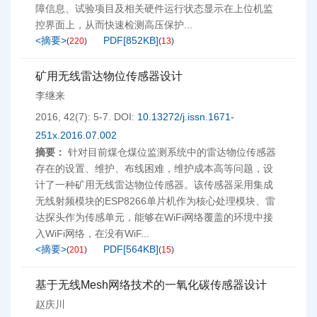
障信息、试验项目及相关硬件运行状态显示在上位机监
控界面上，从而快速检测高压保护...
<摘要>
PDF[
852KB
]
(
220
)
(
13
)
矿用无线雷达物位传感器设计
李继来
2016, 42(7): 5-7.
DOI:
10.13272/j.issn.1671-
251x.2016.07.002
摘要：
针对目前煤仓煤位监测系统中的雷达物位传感器
存在的设置、维护、布线困难，维护成本高等问题，设
计了一种矿用无线雷达物位传感器。该传感器采用集成
无线射频模块的ESP8266单片机作为核心处理模块、雷
达探头作为传感单元，能够在WiFi网络覆盖的环境中接
入WiFi网络，在没有WiF...
<摘要>
PDF[
564KB
]
(
201
)
(
15
)
基于无线Mesh网络技术的一氧化碳传感器设计
赵庆川