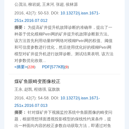
公茂法
柳岩妮
王来河
张超
侯林源
,
,
,
,
2016, 42(7): 50-53.
DOI:
10.13272/j.issn.1671-
251x.2016.07.012
摘要：
为提高矿井提升机故障诊断的准确率，提出了一
种基于优化模糊Petri网的矿井提升机故障诊断新方法。
该方法首先利用动量BP网络对模糊Petri网的权值、阈值
和可信度参数进行优化，然后使用优化好的模糊Petri网
模型对矿井提升机进行故障诊断。测试结果表明, 该方法
对参数优化收敛...
<摘要>
PDF[
577KB
]
(
228
)
(
9
)
煤矿鱼眼畸变图像校正
王永
赵凯
程德强
寇旗旗
,
,
,
2016, 42(7): 54-58.
DOI:
10.13272/j.issn.1671-
251x.2016.07.013
摘要：
针对煤矿井下视频监控系统中鱼眼图像的畸变问
题，根据理想球面透视投影模型的保线性约束条件，提
出一种面向内容的校正参数自动获取方法，即通过对鱼