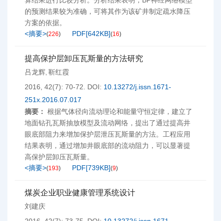
算结果进行比较分析。分析结果表明，BP神经网络模型
的预测结果较为准确，可将其作为该矿井制定疏水降压
方案的依据。
<摘要>
PDF[
642KB
]
(
226
)
(
16
)
提高保护层卸压瓦斯量的方法研究
吕龙辉
靳红霞
,
2016, 42(7): 70-72.
DOI:
10.13272/j.issn.1671-
251x.2016.07.017
摘要：
根据气体径向流动理论和能量守恒定律，建立了
地面钻孔瓦斯抽放模型及流动网络，提出了通过提高井
眼底部阻力来增加保护层泄压瓦斯量的方法。工程应用
结果表明，通过增加井眼底部的流动阻力，可以显著提
高保护层卸压瓦斯量。
<摘要>
PDF[
739KB
]
(
193
)
(
9
)
煤炭企业职业健康管理系统设计
刘建庆