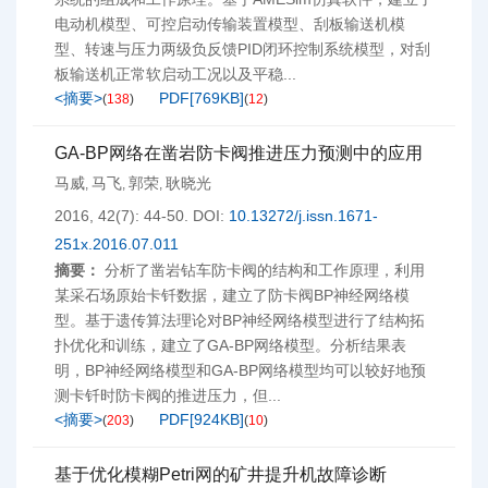
电动机模型、可控启动传输装置模型、刮板输送机模
型、转速与压力两级负反馈PID闭环控制系统模型，对刮
板输送机正常软启动工况以及平稳...
<摘要>
PDF[
769KB
]
(
138
)
(
12
)
GA-BP网络在凿岩防卡阀推进压力预测中的应用
马威
马飞
郭荣
耿晓光
,
,
,
2016, 42(7): 44-50.
DOI:
10.13272/j.issn.1671-
251x.2016.07.011
摘要：
分析了凿岩钻车防卡阀的结构和工作原理，利用
某采石场原始卡钎数据，建立了防卡阀BP神经网络模
型。基于遗传算法理论对BP神经网络模型进行了结构拓
扑优化和训练，建立了GA-BP网络模型。分析结果表
明，BP神经网络模型和GA-BP网络模型均可以较好地预
测卡钎时防卡阀的推进压力，但...
<摘要>
PDF[
924KB
]
(
203
)
(
10
)
基于优化模糊Petri网的矿井提升机故障诊断