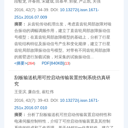
段蛟龙
许春雨
宋建成
田慕琴
郭俊
严正凯
关强
,
,
,
,
,
,
2016, 42(7): 34-39.
DOI:
10.13272/j.issn.1671-
251x.2016.07.009
摘要：
从齿轮传动机理出发，考虑直齿轮局部故障对啮
合振动的调幅调频作用，建立了直齿轮局部故障振动信
号模型；在直齿轮局部故障模型的基础上，分析了行星
齿轮结构特征及振动信号产生和变化规律，建立了行星
齿轮局部故障振动信号模型。对带有不同齿轮局部故障
的摇臂进行加载试验，对采集的试验振动信...
<摘要>
PDF[
840KB
]
(
264
)
(
13
)
刮板输送机用可控启动传输装置控制系统仿真研
究
王亚滨
廉自生
崔红伟
,
,
2016, 42(7): 39-43.
DOI:
10.13272/j.issn.1671-
251x.2016.07.010
摘要：
分析了刮板输送机可控启动传输装置启动特性和
电液伺服控制特性，介绍了可控启动传输装置及其控制
系统的组成和工作原理。基于AMESim仿真软件，建立了