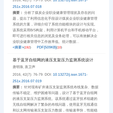
2016, 42(7): 73-75.
DOI:
10.13272/j.issn.1671-
251x.2016.07.018
摘要：
分析了煤炭企业职业健康管理现状及存在的问
题，提出了利用信息化手段设计煤炭企业职业健康管理
系统的方案，详细介绍了系统功能模块的设计与实现。
该系统采用B/S构架，利用计算机平台和手机移动平台，
即可进行相关信息的浏览及业务处理，可以有效解决企
业职业健康管理中工作效率低、统计数据...
<摘要>
PDF[
509KB
]
(
192
)
(
10
)
基于蓝牙自组网的液压支架压力监测系统设计
唐明珠
衷卫声
,
2016, 42(7): 76-79.
DOI:
10.13272/j.issn.1671-
251x.2016.07.019
摘要：
针对现有矿井液压支架监测系统布线复杂、数据
传输不稳定、维护困难等问题，设计了基于蓝牙自组网
的液压支架压力监测系统。该系统通过蓝牙技术组建的
无线自组网解决了繁杂的布线问题，使用蓝牙无线通信
和以太网传输液压支架压力数据，传输速率快，性能稳