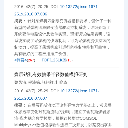
2016, 42(7): 20-25.
DOI:
10.13272/j.issn.1671-
251x.2016.07.006
摘要：
针对采煤机四象限变流器指标要求，设计了一种
新型的采煤机四象限变流器驱动控制系统，详细介绍了
系统硬件电路设计及软件实现。现场调试结果表明，该
系统实现了采煤机的快速制动，可为采煤机提供持续的
制动力，提高了采煤机牵引运行的控制性能和可靠性，
具有较好的工程应用推广价值。
<摘要>
PDF[
1251KB
]
(
267
)
(
15
)
煤层钻孔有效抽采半径数值模拟研究
魏风清
程沛栋
张钧祥
杜晓奇
,
,
,
2016, 42(7): 25-29.
DOI:
10.13272/j.issn.1671-
251x.2016.07.007
摘要：
在煤层瓦斯流动理论和弹性力学基础上，考虑煤
体渗透率变化对瓦斯流动的影响，建立了含瓦斯煤岩渗
流-应力耦合数学模型，根据该模型对COMSOL
Multiphysics数值模拟软件进行二次开发，以某突出矿井