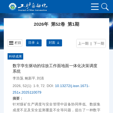
2026年 第52卷 第1期
目录
封面
栏目
上一期
|
下一期
科研成果
数字孪生驱动的综放工作面地面一体化决策调度
系统
李浩荡
鲍新平
刘清
,
,
2026, 52(1): 1-9, 72.
DOI:
10.13272/j.issn.1671-
251x.2025110079
摘要：
针对煤矿生产调度与安全管理中设备协同率低、数据集
成度不足及安全监测覆盖不全等问题，提出了一种数字