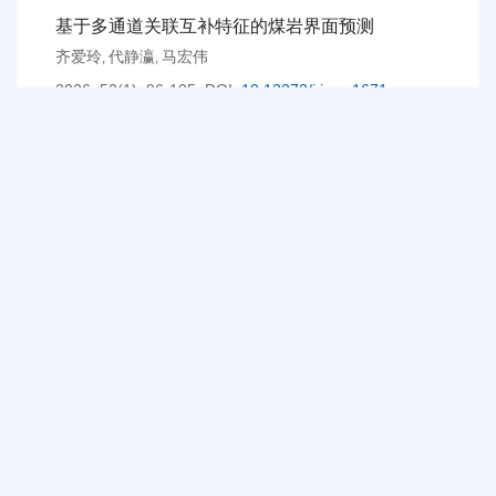
基于多通道关联互补特征的煤岩界面预测
齐爱玲
代静瀛
马宏伟
,
,
2026, 52(1): 96-105.
DOI:
10.13272/j.issn.1671-
251x.2025100058
摘要：
煤岩界面轨迹是多变量时序数据，不同变量之间存在复
杂的相关性，高精度预测存在难点。针对该问题，提出
了一种基于多通道关联互补特征（SSIC−former）的煤岩
界面预测模型，该模型融合了集中式注意力机制
（CAM）、交互卷积块（ICB）和锐度感知最小化策略
（SAM）。使用滑动窗...
<摘要>
<HTML>
PDF[
2769KB
]
(
109
)
(
20
)
(
18
)
基于改进YOLOv12的煤矸石智能识别方法
周伟
李广棵
,
2026, 52(1): 106-113, 139.
DOI:
10.13272/j.issn.1671-
251x.2025090105