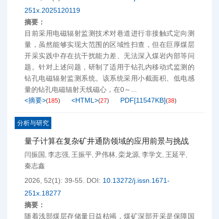
251x.2025120119
摘要：
目前采用电磁辐射监测技术对巷道进行非接触式定向测
量，虽然能够实现大范围的区域性扫查，但在巨厚煤层
开采实践中存在抗干扰能力差、无法深入煤岩内部等问
题。针对上述问题，研制了适用于钻孔内移动式监测的
钻孔电磁辐射监测系统。该系统采用小截面积、低电感
量的钻孔电磁辐射天线磁心，在0～...
<摘要>
<HTML>
PDF[
11547KB
]
(
185
)
(
27
)
(
38
)
分析与研究
量子计算在复杂矿井通防领域的应用前景与挑战
闫振国
李志强
王振平
尹伟林
栾龙源
李学文
王延平
,
,
,
,
,
,
,
秦志鑫
2026, 52(1): 39-55.
DOI:
10.13272/j.issn.1671-
251x.18277
摘要：
随着浅部煤层存储量日益枯竭，煤矿深部开采是保障国