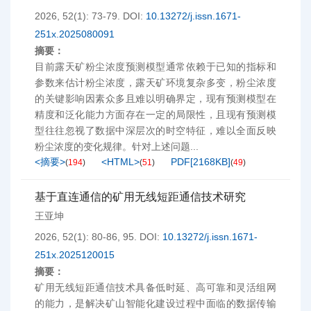
2026, 52(1): 73-79.
DOI:
10.13272/j.issn.1671-
251x.2025080091
摘要：
目前露天矿粉尘浓度预测模型通常依赖于已知的指标和
参数来估计粉尘浓度，露天矿环境复杂多变，粉尘浓度
的关键影响因素众多且难以明确界定，现有预测模型在
精度和泛化能力方面存在一定的局限性，且现有预测模
型往往忽视了数据中深层次的时空特征，难以全面反映
粉尘浓度的变化规律。针对上述问题...
<摘要>
<HTML>
PDF[
2168KB
]
(
194
)
(
51
)
(
49
)
基于直连通信的矿用无线短距通信技术研究
王亚坤
2026, 52(1): 80-86, 95.
DOI:
10.13272/j.issn.1671-
251x.2025120015
摘要：
矿用无线短距通信技术具备低时延、高可靠和灵活组网
的能力，是解决矿山智能化建设过程中面临的数据传输