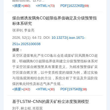
能联动控制。以YO...
<摘要>
<HTML>
PDF[
16222KB
]
(
460
)
(
73
)
(
69
)
煤自燃诱发隅角CO超限临界值确定及分级预警指
标体系研究
张泽钊
李金亮
,
2026, 52(1): 64-72.
DOI:
10.13272/j.issn.1671-
251x.2025100038
摘要：
采空区遗煤氧化产生CO逸出会造成煤矿回风隅角CO超
限，明确隅角CO超限临界值和建立分级预警指标体系对
于采空区煤自燃预警具有重要意义。为精准预警煤矿采
空区煤自燃灾害，以中变质程度的烟煤为例，通过实验
与现场观测相结合的方法，系统分析了常温及升温阶段
煤的氧化特性及标志气体产生规...
<摘要>
<HTML>
PDF[
1975KB
]
(
242
)
(
30
)
(
38
)
基于LSTM−CNN的露天矿粉尘浓度预测模型
刘干
林士桢
肖双双
,
,