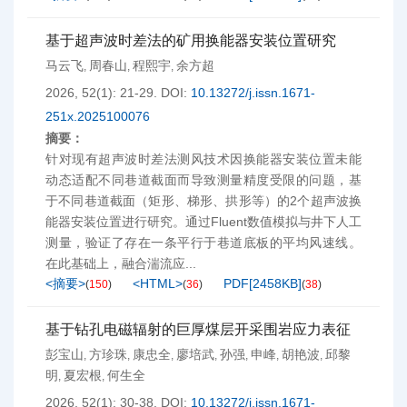
基于超声波时差法的矿用换能器安装位置研究
马云飞
周春山
程熙宇
余方超
,
,
,
2026, 52(1): 21-29.
DOI:
10.13272/j.issn.1671-
251x.2025100076
摘要：
针对现有超声波时差法测风技术因换能器安装位置未能
动态适配不同巷道截面而导致测量精度受限的问题，基
于不同巷道截面（矩形、梯形、拱形等）的2个超声波换
能器安装位置进行研究。通过Fluent数值模拟与井下人工
测量，验证了存在一条平行于巷道底板的平均风速线。
在此基础上，融合湍流应...
<摘要>
<HTML>
PDF[
2458KB
]
(
150
)
(
36
)
(
38
)
基于钻孔电磁辐射的巨厚煤层开采围岩应力表征
彭宝山
方珍珠
康忠全
廖培武
孙强
申峰
胡艳波
邱黎
,
,
,
,
,
,
,
明
夏宏根
何生全
,
,
2026, 52(1): 30-38.
DOI:
10.13272/j.issn.1671-