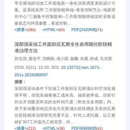
孪生驱动的综放工作面地面一体化决策调度系统设计方
案。该系统采用“工作面智能终端−巷道控制节点−地面管
控中心”三级集中控制架构−工作面智能终端实时采集设
备状态与环境参数，巷道控制...
<摘要>
<HTML>
PDF[
2420KB
]
(
360
)
(
63
)
(
71
)
深部强采动工作面卸压瓦斯全生命周期分阶段精
准治理方法
孙宝强
龚选平
范晓刚
成小雨
杨鹏
肖露
程成
马兴莹
,
,
,
,
,
,
,
2026, 52(1): 10-20.
DOI:
10.13272/j.issn.1671-
251x.2025080097
摘要：
深部强采动条件下综放工作面卸压瓦斯涌出时空演化规
律不明，传统高抽巷施工成本高、抽采效率低，目前针
对从开切眼至终采的全时间尺度（即全生命周期）内，
基于采动覆岩动态演化与瓦斯涌出阶段耦合关系的瓦斯
分阶段精准治理研究尚显不足。针对上述问题，以王家
岭矿307工作面为工程背景，对...
<摘要>
<HTML>
PDF[
6969KB
]
(
212
)
(
36
)
(
41
)