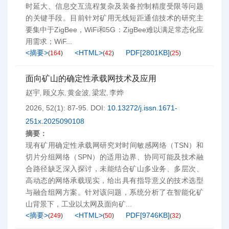
时延大、信息交互流程复杂及装备控制精度受限等问题
的关键手段。目前针对矿用无线短距通信技术的研究主
要集中于ZigBee，WiFi和5G：ZigBee难以满足常态化应
用需求；WiF...
<摘要>
<HTML>
PDF[
2801KB
]
(
164
)
(
42
)
(
25
)
面向矿山的确定性承载网技术及应用
赵宇
顾义东
黄金波
梁宏
李烨
,
,
,
,
2026, 52(1): 87-95.
DOI:
10.13272/j.issn.1671-
251x.2025090108
摘要：
现有矿用确定性承载网研究对时间敏感网络（TSN）和
切片分组网络（SPN）的适用边界、协同可能及技术融
合路径缺乏深入探讨，未能结合矿山多业务、多层次、
高动态的网络承载现实，给出具有指导意义的技术选型
与融合组网方案。针对该问题，系统分析了在智能化矿
山背景下，工业以太网及面向矿...
<摘要>
<HTML>
PDF[
9746KB
]
(
249
)
(
50
)
(
32
)