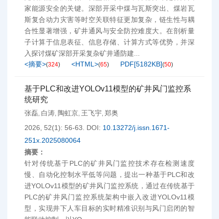
家能源安全的关键。深部开采中煤与瓦斯突出、煤岩瓦
斯复合动力灾害等时空关联特征更加复杂，链生性与耦
合性显著增强，矿井通风与安全防控难度大。在剖析量
子计算于信息表征、信息存储、计算方式等优势，并深
入探讨煤矿深部开采复杂矿井通防建...
<摘要>
<HTML>
PDF[
5182KB
]
(
324
)
(
65
)
(
50
)
基于PLC和改进YOLOv11模型的矿井风门监控系
统研究
张磊
白涛
陶虹京
王飞宇
郑奥
,
,
,
,
2026, 52(1): 56-63.
DOI:
10.13272/j.issn.1671-
251x.2025080064
摘要：
针对传统基于PLC的矿井风门监控技术存在检测速度
慢、自动化控制水平低等问题，提出一种基于PLC和改
进YOLOv11模型的矿井风门监控系统，通过在传统基于
PLC的矿井风门监控系统架构中嵌入改进YOLOv11模
型，实现井下人车目标的实时精准识别与风门启闭的智