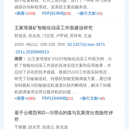
器小批量标校。针对上述问题，设计了一种矿用气体传
感器自动标校系统。该系统主要由服务器、...
<摘要>
PDF[
919KB
]
<施引文献>
(
228
)
(
23
)
(
5
)
王家塔煤矿智能化综采工作面建设研究
邢旭东
张永杰
刁宗宪
卢甲斌
郑祥奇
王波
,
,
,
,
,
2020, 46(11): 100-105.
DOI:
10.13272/j.issn.1671
-251x.2020060013
摘要：
以王家塔煤矿2S103智能化综采工作面为例，分
析了智能化综采工作面的具体实现方案和应用效果，并
总结了存在的技术难题。根据2S103工作面实际情况，
研究了刮板输送机、转载机智能变频调速方案，通过增
加转载机与刮板输送机速度比较判断模块，解决了转载
机因调速滞后而过载停机的问题，...
<摘要>
PDF[
1840KB
]
<施引文献>
(
280
)
(
21
)
(
8
)
基于云模型和D—S理论的煤与瓦斯突出危险性评
价
于丽雅
赵永芳
张凌云
陈光波
,
,
,