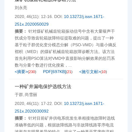
刘永亮
2020, 46(11): 12-16.
DOI:
10.13272/j.issn.1671-
251x.2020050029
摘要：
针对煤矿机械齿轮箱振动信号中含有大量噪声干
扰成分导致齿轮箱故障特征提取难的问题，提出了一种
基于粒子群优化变分模态分解（PSO-VMD）与最小熵反
褶积（MED）的煤矿机械齿轮箱故障诊断方法。该方法
首先利用PSO算法对VMD中直接影响分解效果的惩罚系
数与分量个数进行优化搜索，...
<摘要>
PDF[
697KB
]
<施引文献>
(
230
)
(
21
)
(
10
)
一种矿井漏电保护选线方法
于群
尚雪丽
,
2020, 46(11): 17-22.
DOI:
10.13272/j.issn.1671-
251x.2020030092
摘要：
针对目前矿井供电系统发生单相接地故障时选线
准确率低的问题，根据故障线路与非故障线路零序电流
波形存在明显差异的特点，提出了一种基于零序电流积