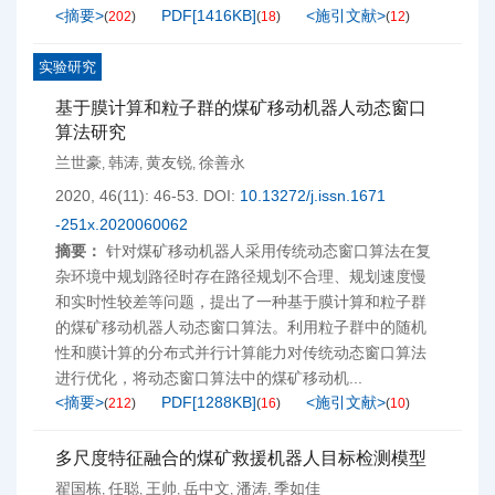
<摘要>
PDF[
1416KB
]
<施引文献>
(
202
)
(
18
)
(
12
)
实验研究
基于膜计算和粒子群的煤矿移动机器人动态窗口
算法研究
兰世豪
韩涛
黄友锐
徐善永
,
,
,
2020, 46(11): 46-53.
DOI:
10.13272/j.issn.1671
-251x.2020060062
摘要：
针对煤矿移动机器人采用传统动态窗口算法在复
杂环境中规划路径时存在路径规划不合理、规划速度慢
和实时性较差等问题，提出了一种基于膜计算和粒子群
的煤矿移动机器人动态窗口算法。利用粒子群中的随机
性和膜计算的分布式并行计算能力对传统动态窗口算法
进行优化，将动态窗口算法中的煤矿移动机...
<摘要>
PDF[
1288KB
]
<施引文献>
(
212
)
(
16
)
(
10
)
多尺度特征融合的煤矿救援机器人目标检测模型
翟国栋
任聪
王帅
岳中文
潘涛
季如佳
,
,
,
,
,