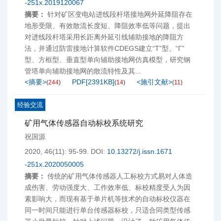
-251x.2019120067
摘要：
针对矿区变电站进线段杆塔接地网外延降阻存在
地形受限、有效散流长度短、降阻效率低等问题，提出
对进线段杆塔采用长距离外延引线辅助接地的降阻方
法，并通过防雷接地计算软件CDEGS建立“Τ”型、“Γ”
型、方框型、垂直型单向辅助接地网仿真模型，研究钢
管塔单向辅助接地网的散流特性及其...
<摘要>
PDF[
2391KB
]
<施引文献>
(
244
)
(
14
)
(
11
)
经验交流
矿用气体传感器自动标校系统研究
祝国源
2020, 46(11): 95-99.
DOI:
10.13272/j.issn.1671
-251x.2020050005
摘要：
传统的矿用气体传感器人工标校方式易对人体造
成伤害、劳动强度大、工作效率低、标校精度受人为因
素影响大，而现有基于单片机等技术的自动标校仪器在
同一时间只能进行单台传感器标校，只适合同类型传感