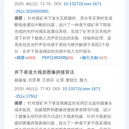
2020, 46(11): 72-76..
DOI:
10.13272/j.issn.1671
-251x.2020050081
摘要：
针对煤矿井下发生瓦斯爆炸、突水等灾害时造成
断电使通信中断的问题，设计了一种基于煤矿井下既有
光缆的光纤传感应急通信系统，实现了矿井灾后无电环
境下对井下被困人员声音信息的采集、传输和处理。该
系统包含光纤声音传感子系统与硬件解调子系统2个部
分：在井下巷道铺设的光缆中加入光纤探头...
<摘要>
PDF[
1382KB
]
<施引文献>
(
433
)
(
33
)
(
17
)
井下巷道大视差图像拼接算法
杨璇璇
刘景勇
王艳芬
云霄
董锴文
魏力
,
,
,
,
,
2020, 46(11): 77-82.
DOI:
10.13272/j.issn.1671
-251x.17552
摘要：
针对煤矿井下巷道视频监控采用定点旋转摄像头
成本较高、拍摄视野和图像拼接效果有限等问题，设计
了摄像头排列布局方式进行大视差拍摄，针对大视差拍
摄的图像拼接困难问题，提出了一种基于多平面多感知