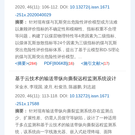
2020, 46(11): 106-112.
DOI:
10.13272/j.issn.1671
-251x.2020040029
摘要：
针对现有煤与瓦斯突出危险性评价模型或方法难
以兼顾评价指标的不确定性和模糊性、指标权重不合理
等问题，构建了以煤层物理特性等4类因素为二级指标、
以煤体瓦斯放散指标等24个因素为三级指标的煤与瓦斯
突出危险性评价指标体系，提出了基于云模型和D-S理论
的煤与瓦斯突出危险性评价模型。...
<摘要>
PDF[
806KB
]
<施引文献>
(
284
)
(
16
)
(
17
)
基于云技术的输送带纵向撕裂远程监测系统设计
宋金水
李现国
凌月
杜俊浩
陈越鹏
刘志超
,
,
,
,
,
2020, 46(11): 113-118.
DOI:
10.13272/j.issn.1671
-251x.17588
摘要：
针对现有输送带纵向撕裂监测系统存在监测点
少、扩展性差、仍需人员值守等缺陷，设计了一种适用
于多点监测和基于云技术的输送带纵向撕裂远程监测系
统，该系统由一字线激光器、嵌入式处理终端、面阵