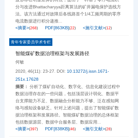
分与改进Bhattacharyya距离算法的矿井漏电保护选线方
法。该方法通过对故障后各线路首个1/4工频周期的零序
电流数据进行积分递推...
<摘要>
PDF[
863KB
]
<施引文献>
(
268
)
(
22
)
(
12
)
青年专家委员学术专栏
智能煤矿数据治理框架与发展路径
何敏
2020, 46(11): 23-27.
DOI:
10.13272/j.issn.1671-
251x.17628
摘要：
分析了煤矿自动化、数字化、信息化建设过程中
数据治理存在的一些问题，包括顶层设计弱化、数据平
台支撑能力不足、数据融合分析能力不够、泛在感知网
络与感知设备缺乏。针对上述问题，提出了智能煤矿数
据治理框架和发展路径。智能煤矿数据治理的总体框架
包括数据源层、数据中台服务层、数据应用...
<摘要>
PDF[
838KB
]
<施引文献>
(
397
)
(
46
)
(
28
)