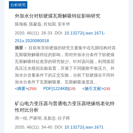
分析研究
外加水分对软硬煤瓦斯解吸特征影响研究
陈海栋
陈蒙磊
肖知国
安丰华
,
,
,
2020, 46(11): 28-33.
DOI:
10.13272/j.issn.1671-
251x.2020080018
摘要：
目前有关软硬煤的研究主要集中在孔隙结构对其
瓦斯吸附解吸特征的影响，而对外加水分条件下软硬煤
瓦斯解吸特征差异的研究较少。针对该问题，利用煤层
高压注水模拟实验装置，开展了不同吸附平衡压力、外
加水分含量条件下的正交实验，分析了软硬煤在不同外
加水分条件下瓦斯解吸量、瓦斯解吸速度及...
<摘要>
PDF[
1224KB
]
<施引文献>
(
256
)
(
19
)
(
16
)
矿山电力变压器与普通电力变压器绝缘纸老化特
性对比分析
周一恒
严家明
吴新忠
任子晖
,
,
,
2020, 46(11): 34-40.
DOI:
10.13272/j.issn.1671