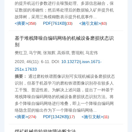
的提升机运行参数进行去噪预处理、多源信息融合，保
证数据的准确性；然后将处理后的数据输入矿井提升机
故障树，采用三角模糊数表示提升机底事件...
<摘要>
PDF[
761KB
]
<施引文献>
(
358
)
(
33
)
(
63
)
基于堆栈降噪自编码网络的机械设备磨损状态识
别
樊红卫
马宁阁
张旭辉
高烁琪
曹现刚
马宏伟
,
,
,
,
,
2020, 46(11): 6-11.
DOI:
10.13272/j.issn.1671-
251x.17633
摘要：
通过磨粒铁谱图像识别可实现机械设备磨损状态
识别，但基于机器学习的磨粒铁谱图像识别存在较多人
工干预、普适性差。为解决上述问题，提出了一种基于
堆栈降噪自编码网络的机械设备磨损状态识别方法。将
多个降噪自编码网络进行堆叠，即上一个降噪自编码网
络隐含层的输出作为下一个降噪自编码网络...
<摘要>
PDF[
1342KB
]
<施引文献>
(
274
)
(
17
)
(
11
)
煤矿机械齿轮箱故障诊断方法