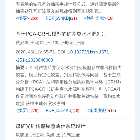
率表示的钻孔有效抽采半径计算公式。通过测定煤层的
抽采钻孔瓦斯流量衰减规律得到百米钻孔瓦...
<摘要>
PDF[
694KB
]
<施引文献>
(
263
)
(
21
)
(
16
)
基于PCA-CRHJ模型的矿井突水水源判别
秋兴国
王瑞知
张卫国
张昭昭
张婧
,
,
,
,
2020, 46(11): 65-71.
DOI:
10.13272/j.issn.1671
-251x.2020040089
摘要：
针对传统矿井突水水源判别模型存在非线性能力
较差、模型稳定性较差、判别精度低等问题，基于主成
分分析（PCA）法和确定性分层跳跃循环网络（CRHJ）
构建了PCA-CRHJ矿井突水水源判别模型。引入PCA对
多元时间突水序列进行降维并提取关键特征，重构突水
数据,获得主成分突水序列...
<摘要>
PDF[
1314KB
]
<施引文献>
(
276
)
(
18
)
(
10
)
煤矿光纤传感应急通信系统设计
康志坚
张红娟
高妍
王宇
靳宝全
,
,
,
,