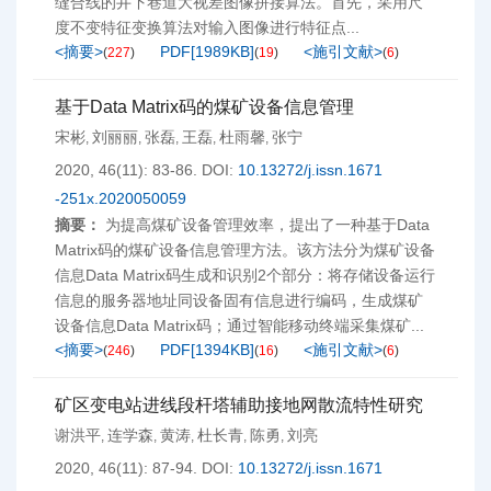
缝合线的井下巷道大视差图像拼接算法。首先，采用尺
度不变特征变换算法对输入图像进行特征点...
<摘要>
PDF[
1989KB
]
<施引文献>
(
227
)
(
19
)
(
6
)
基于Data Matrix码的煤矿设备信息管理
宋彬
刘丽丽
张磊
王磊
杜雨馨
张宁
,
,
,
,
,
2020, 46(11): 83-86.
DOI:
10.13272/j.issn.1671
-251x.2020050059
摘要：
为提高煤矿设备管理效率，提出了一种基于Data
Matrix码的煤矿设备信息管理方法。该方法分为煤矿设备
信息Data Matrix码生成和识别2个部分：将存储设备运行
信息的服务器地址同设备固有信息进行编码，生成煤矿
设备信息Data Matrix码；通过智能移动终端采集煤矿...
<摘要>
PDF[
1394KB
]
<施引文献>
(
246
)
(
16
)
(
6
)
矿区变电站进线段杆塔辅助接地网散流特性研究
谢洪平
连学森
黄涛
杜长青
陈勇
刘亮
,
,
,
,
,
2020, 46(11): 87-94.
DOI:
10.13272/j.issn.1671