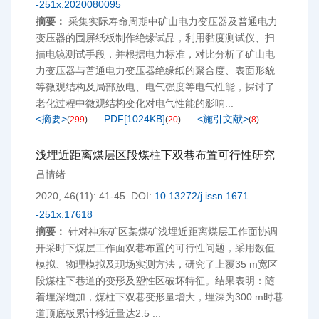
-251x.2020080095
摘要：
采集实际寿命周期中矿山电力变压器及普通电力
变压器的围屏纸板制作绝缘试品，利用黏度测试仪、扫
描电镜测试手段，并根据电力标准，对比分析了矿山电
力变压器与普通电力变压器绝缘纸的聚合度、表面形貌
等微观结构及局部放电、电气强度等电气性能，探讨了
老化过程中微观结构变化对电气性能的影响...
<摘要>
PDF[
1024KB
]
<施引文献>
(
299
)
(
20
)
(
8
)
浅埋近距离煤层区段煤柱下双巷布置可行性研究
吕情绪
2020, 46(11): 41-45.
DOI:
10.13272/j.issn.1671
-251x.17618
摘要：
针对神东矿区某煤矿浅埋近距离煤层工作面协调
开采时下煤层工作面双巷布置的可行性问题，采用数值
模拟、物理模拟及现场实测方法，研究了上覆35 m宽区
段煤柱下巷道的变形及塑性区破坏特征。结果表明：随
着埋深增加，煤柱下双巷变形量增大，埋深为300 m时巷
道顶底板累计移近量达2.5 ...