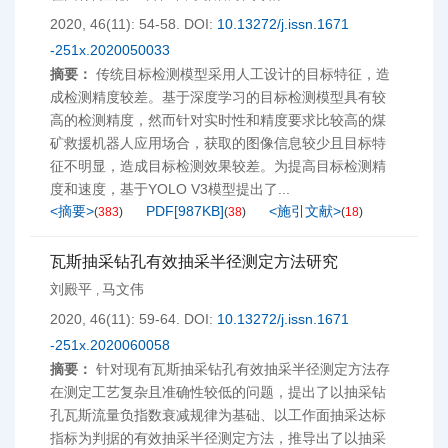
2020, 46(11): 54-58.
DOI:
10.13272/j.issn.1671
-251x.2020050033
摘要：
传统目标检测模型采用人工设计的目标特征，造
成检测精度较差。基于深度学习的目标检测模型具有较
高的检测精度，然而针对实时性和精度要求比较高的煤
矿救援机器人应用场合，获取的图像信息较少且目标特
征不明显，造成目标检测效果较差。为提高目标检测精
度和速度，基于YOLO V3模型提出了...
<摘要>
PDF[
987KB
]
<施引文献>
(
383
)
(
38
)
(
18
)
瓦斯抽采钻孔有效抽采半径测定方法研究
刘殿平
马文伟
,
2020, 46(11): 59-64.
DOI:
10.13272/j.issn.1671
-251x.2020060058
摘要：
针对现有瓦斯抽采钻孔有效抽采半径测定方法存
在测定工艺复杂且准确性较低的问题，提出了以抽采钻
孔瓦斯流量负指数衰减规律为基础、以工作面抽采达标
指标为判据的有效抽采半径测定方法，推导出了以抽采