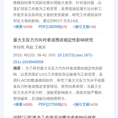
致模拟结果与实际结果出现较大差异。针对该问题，以
某矿回采工作面为工程背景，采用现场实测方法分析工
作面开采后其邻近大巷的变形规律，研究工作面回采对
邻近大巷的影响。通过历时3个月共14次...
<摘要>
PDF[
1382KB
]
<施引文献>
(
249
)
(
15
)
(
4
)
最大主应力方向对巷道围岩稳定性影响研究
李桂明
周超
王晓东
,
,
2019, 45(10): 38-42.
DOI:
10.13272/j.issn.1671-
251x.2019040058
摘要：
为了研究最大主应力方向对巷道围岩稳定性的影
响，以贵州某矿1101工作面矩形运输巷为工程背景，采
用FLAC3D数值模拟软件，研究了最大主应力为水平或垂
直应力时巷道围岩变形情况。研究结果表明：当最大主
应力为水平应力时，顶板受影响较大，易发生较严重的
剪切破坏，且顶板位移较两帮大...
<摘要>
PDF[
2275KB
]
<施引文献>
(
265
)
(
21
)
(
10
)
深部“三面”孤岛工作面采动覆岩变形特征研究