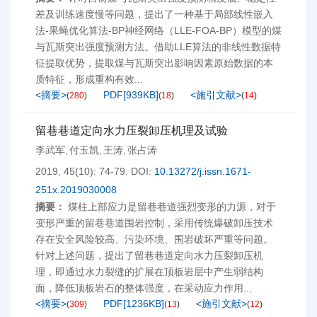
差及训练速度慢等问题，提出了一种基于局部线性嵌入
法-果蝇优化算法-BP神经网络（LLE-FOA-BP）模型的煤
与瓦斯突出强度预测方法。借助LLE算法的非线性数据特
征提取优势，提取煤与瓦斯突出影响因素原始数据的本
质特征，形成重构有效...
<摘要>
PDF[
939KB
]
<施引文献>
(
280
)
(
18
)
(
14
)
留巷巷道定向水力压裂卸压机理及试验
李武军
付玉凯
王涛
张占涛
,
,
,
2019, 45(10): 74-79.
DOI:
10.13272/j.issn.1671-
251x.2019030008
摘要：
煤柱上部应力是留巷巷道强烈变形的力源，对于
变形严重的留巷巷道围岩控制，采用传统爆破卸压技术
存在安全风险较高、污染环境、围岩破坏严重等问题。
针对上述问题，提出了留巷巷道定向水力压裂卸压机
理，即通过水力裂缝的扩展在顶板岩层中产生弱结构
面，降低顶板岩石的整体强度，在采动应力作用...
<摘要>
PDF[
1236KB
]
<施引文献>
(
309
)
(
13
)
(
12
)