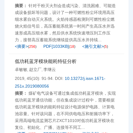
摘要：
针对干粉灭火剂会造成污染、清洗困难、可能造
成设备损坏等问题，设计了一种可燃性粉尘环境用高压
细水雾自动灭火系统。火焰传感器检测到可燃性粉尘燃
烧火焰信号后，高压蓄能系统第一时间产生高压水并迅
速形成高压细水雾，然后供水系统快速增压到工作压
力，接替高压蓄能系统继续提供高压水并持续...
<摘要>
PDF[
1033KB
]
<施引文献>
(
256
)
(
18
)
(
5
)
低功耗蓝牙模块能耗特征分析
卓敏敏
赵立厂
李继云
,
,
2019, 45(10): 91-94.
DOI:
10.13272/j.issn.1671-
251x.2019080056
摘要：
煤矿电气设备可通过集成低功耗蓝牙模块，实现
低功耗蓝牙通信功能，但在集成设计过程中，需要根据
低功耗蓝牙模块的能耗特征设计电源保护电路、计算电
池容量。针对该问题，在不同供电电压和射频功率下，
采用高端电流监测芯片ZXCT1010对低功耗蓝牙模块在
复位、初始化、广播、连接等不同工...