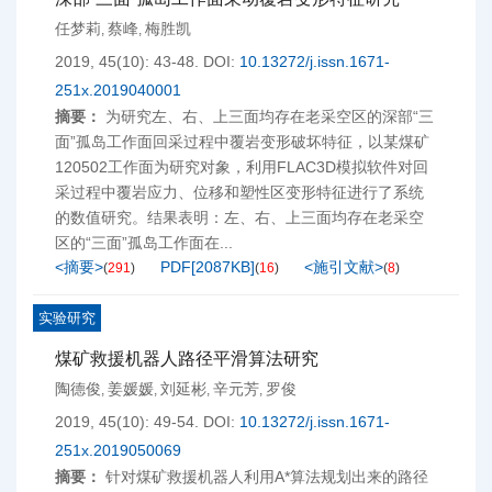
任梦莉
蔡峰
梅胜凯
,
,
2019, 45(10): 43-48.
DOI:
10.13272/j.issn.1671-
251x.2019040001
摘要：
为研究左、右、上三面均存在老采空区的深部“三
面”孤岛工作面回采过程中覆岩变形破坏特征，以某煤矿
120502工作面为研究对象，利用FLAC3D模拟软件对回
采过程中覆岩应力、位移和塑性区变形特征进行了系统
的数值研究。结果表明：左、右、上三面均存在老采空
区的“三面”孤岛工作面在...
<摘要>
PDF[
2087KB
]
<施引文献>
(
291
)
(
16
)
(
8
)
实验研究
煤矿救援机器人路径平滑算法研究
陶德俊
姜媛媛
刘延彬
辛元芳
罗俊
,
,
,
,
2019, 45(10): 49-54.
DOI:
10.13272/j.issn.1671-
251x.2019050069
摘要：
针对煤矿救援机器人利用A*算法规划出来的路径