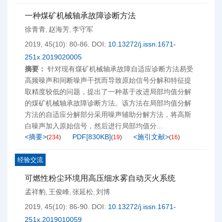
一种煤矿机械轴承故障诊断方法
徐青青
赵海芳
李守军
,
,
2019, 45(10): 80-86.
DOI:
10.13272/j.issn.1671-
251x.2019020005
摘要：
针对现有煤矿机械轴承故障自适应诊断方法易受
高频噪声和间断噪声干扰而导致原始信号分解和特征提
取精度较低的问题，提出了一种基于改进局部均值分解
的煤矿机械轴承故障诊断方法。该方法在局部均值分解
方法的自适应分解部分采用噪声辅助分解方法，将高斯
白噪声加入原始信号，然后进行局部均值分...
<摘要>
PDF[
830KB
]
<施引文献>
(
234
)
(
19
)
(
16
)
经验交流
可燃性粉尘环境用高压细水雾自动灭火系统
孟祥豹
王俊峰
张延松
刘博
,
,
,
2019, 45(10): 86-90.
DOI:
10.13272/j.issn.1671-
251x.2019010059