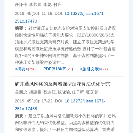
任怀伟
李帅帅
李勰
付庄
,
,
,
2019, 45(10): 11-16.
DOI:
10.13272/j.issn.1671-
251x.17470
摘要：
针对液压支架稳态支护对液压支架控制器自适应
控制快速性和强抗干扰能力要求，以ZY10800/28/63支
顶掩护式液压支架为研究对象，建立了液压支架运动学
模型和阀控液压缸液压系统传递函数,设计了一种包含速
度补偿的RBF神经网络控制器，基于该控制器提出了一
种液压支架顶梁位姿调控...
<摘要>
PDF[
818KB
]
<施引文献>
(
290
)
(
21
)
(
27
)
矿井通风网络的反向增强型烟花算法优化研究
吴新忠
胡建豪
魏连江
钱晓喻
任子晖
张芝超
,
,
,
,
,
2019, 45(10): 17-22.
DOI:
10.13272/j.issn.1671-
251x.17438
摘要：
建立了以通风网络总能耗最小为目标的矿井通风
网络非线性无约束优化模型。为提高该模型的优化能力
和收敛速度，提出了一种反向增强型烟花算法。首先采