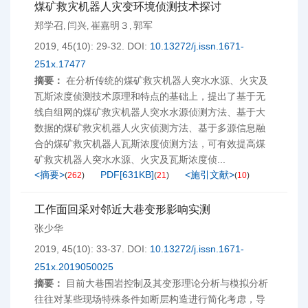
煤矿救灾机器人灾变环境侦测技术探讨
郑学召
闫兴
崔嘉明３
郭军
,
,
,
2019, 45(10): 29-32.
DOI:
10.13272/j.issn.1671-
251x.17477
摘要：
在分析传统的煤矿救灾机器人突水水源、火灾及
瓦斯浓度侦测技术原理和特点的基础上，提出了基于无
线自组网的煤矿救灾机器人突水水源侦测方法、基于大
数据的煤矿救灾机器人火灾侦测方法、基于多源信息融
合的煤矿救灾机器人瓦斯浓度侦测方法，可有效提高煤
矿救灾机器人突水水源、火灾及瓦斯浓度侦...
<摘要>
PDF[
631KB
]
<施引文献>
(
262
)
(
21
)
(
10
)
工作面回采对邻近大巷变形影响实测
张少华
2019, 45(10): 33-37.
DOI:
10.13272/j.issn.1671-
251x.2019050025
摘要：
目前大巷围岩控制及其变形理论分析与模拟分析
往往对某些现场特殊条件如断层构造进行简化考虑，导