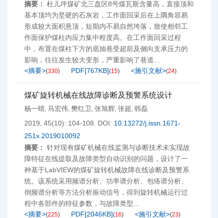
摘要：
杜儿坪煤矿北三盘区8号煤瓦斯含量高，直接顶和
基本顶均为坚硬的石灰岩，工作面回采后在上隅角容易
形成较大面积悬顶，短期内不易自然垮落，致使相邻工
作面保护煤柱内应力集中程度高。在工作面回采过程
中，布置在煤柱下方的底抽巷受超前及侧向支承压力的
影响，往往发生较大变形，严重影响了巷道...
<摘要>
PDF[
767KB
]
<施引文献>
(
330
)
(
15
)
(
24
)
煤矿旋转机械在线故障诊断及预警系统设计
杨一晴
马宏伟
樊红卫
张旭辉
张超
韩磊
,
,
,
,
,
2019, 45(10): 104-108.
DOI:
10.13272/j.issn.1671-
251x.2019010092
摘要：
针对现有煤矿机械在线监测与诊断技术未实现故
障特征在线提取及故障类型自动识别的问题，设计了一
种基于LabVIEW的煤矿旋转机械故障在线诊断及预警系
统。该系统采用频谱分析、功率谱分析、包络谱分析、
倒频谱分析等方法分析振动信号，得到旋转机械运行过
程中各部件的特征参数，与故障类型...
<摘要>
PDF[
2046KB
]
<施引文献>
(
225
)
(
16
)
(
23
)