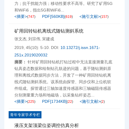
力；抗干扰能力强；移动性要求不高等。研究了矿用5G
和WiFi6，指出5G和WiFi6...
<摘要>
PDF[
560KB
]
<施引文献>
(
747
)
(
619
)
(
157
)
矿用回转钻机离线式随钻测斜系统
张文杰
刘宗伟
宋建成
,
,
2019, 45(10): 5-10.
DOI:
10.13272/j.issn.1671-
251x.2019020032
摘要：
针对矿用回转钻机打钻过程中无法直接测量孔底
钻具姿态数据和绘制钻孔轨迹的问题，基于随钻测斜原
理和离线式数据同步方法，开发了一种矿用回转钻机离
线式随钻测斜系统。该系统由探管、同步仪和上位机软
件组成。探管通过三轴加速度传感器和三轴磁阻传感器
分别测量重力场和地磁场，以采集钻杆姿态...
<摘要>
PDF[
1734KB
]
<施引文献>
(
225
)
(
22
)
(
2
)
青年专家学术专栏
液压支架顶梁位姿调控仿真分析