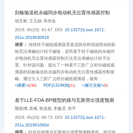
刮板输送机永磁同步电动机无位置传感器控制
胡文彬
王玉娟
张传金
,
,
2019, 45(10): 61-67.
DOI:
10.13272/j.issn.1671-
251x.2019030018
摘要：
传统转子磁链观测器受直流扰动和谐波扰动的影
响无法准确估计转子磁链，进而基于转子磁链的永磁同
步电动机无位置传感器控制方法无法准确估计转子位
置。针对该问题，提出了一种基于三阶广义积分磁链观
测器的刮板输送机永磁同步电动机无位置传感器控制策
略。通过引入三阶广义积分磁链观测器，能有...
<摘要>
PDF[
1319KB
]
<施引文献>
(
236
)
(
21
)
(
5
)
基于LLE-FOA-BP模型的煤与瓦斯突出强度预测
隆能增
袁梅
敖选俊
李鑫灵
张平
,
,
,
,
2019, 45(10): 68-73.
DOI:
10.13272/j.issn.1671-
251x.2019010054
摘要：
针对目前煤与瓦斯突出强度预测精度低、稳定性