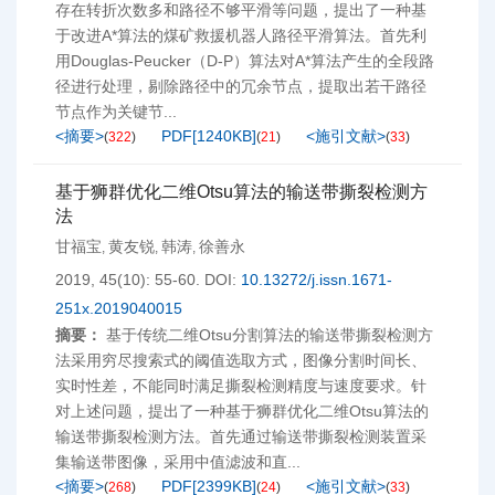
存在转折次数多和路径不够平滑等问题，提出了一种基
于改进A*算法的煤矿救援机器人路径平滑算法。首先利
用Douglas-Peucker（D-P）算法对A*算法产生的全段路
径进行处理，剔除路径中的冗余节点，提取出若干路径
节点作为关键节...
<摘要>
PDF[
1240KB
]
<施引文献>
(
322
)
(
21
)
(
33
)
基于狮群优化二维Otsu算法的输送带撕裂检测方
法
甘福宝
黄友锐
韩涛
徐善永
,
,
,
2019, 45(10): 55-60.
DOI:
10.13272/j.issn.1671-
251x.2019040015
摘要：
基于传统二维Otsu分割算法的输送带撕裂检测方
法采用穷尽搜索式的阈值选取方式，图像分割时间长、
实时性差，不能同时满足撕裂检测精度与速度要求。针
对上述问题，提出了一种基于狮群优化二维Otsu算法的
输送带撕裂检测方法。首先通过输送带撕裂检测装置采
集输送带图像，采用中值滤波和直...
<摘要>
PDF[
2399KB
]
<施引文献>
(
268
)
(
24
)
(
33
)