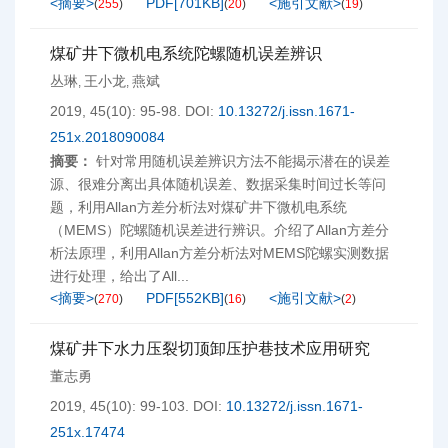
<摘要>
PDF[
701KB
]
<施引文献>
(
255
)
(
20
)
(
19
)
煤矿井下微机电系统陀螺随机误差辨识
丛琳
王小龙
燕斌
,
,
2019, 45(10): 95-98.
DOI:
10.13272/j.issn.1671-
251x.2018090084
摘要：
针对常用随机误差辨识方法不能揭示潜在的误差
源、很难分离出具体随机误差、数据采集时间过长等问
题，利用Allan方差分析法对煤矿井下微机电系统
（MEMS）陀螺随机误差进行辨识。介绍了Allan方差分
析法原理，利用Allan方差分析法对MEMS陀螺实测数据
进行处理，给出了All...
<摘要>
PDF[
552KB
]
<施引文献>
(
270
)
(
16
)
(
2
)
煤矿井下水力压裂切顶卸压护巷技术应用研究
董志勇
2019, 45(10): 99-103.
DOI:
10.13272/j.issn.1671-
251x.17474