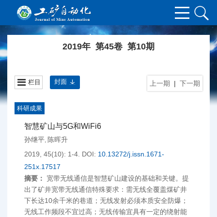
2019年 第45卷 第10期
封面
栏目
上一期
|
下一期
科研成果
智慧矿山与5G和WiFi6
孙继平
陈晖升
,
2019, 45(10): 1-4.
DOI:
10.13272/j.issn.1671-
251x.17517
摘要：
宽带无线通信是智慧矿山建设的基础和关键。提
出了矿井宽带无线通信特殊要求：需无线全覆盖煤矿井
下长达10余千米的巷道；无线发射必须本质安全防爆；
无线工作频段不宜过高；无线传输宜具有一定的绕射能