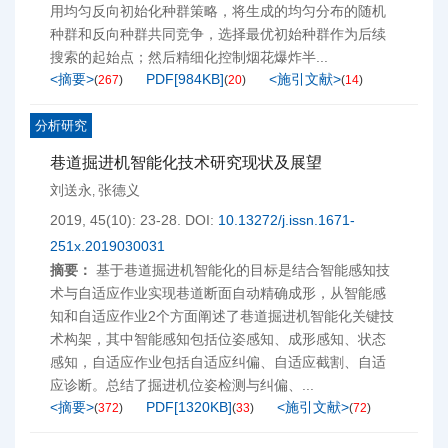
用均匀反向初始化种群策略，将生成的均匀分布的随机
种群和反向种群共同竞争，选择最优初始种群作为后续
搜索的起始点；然后精细化控制烟花爆炸半...
<摘要>
PDF[
984KB
]
<施引文献>
(
267
)
(
20
)
(
14
)
分析研究
巷道掘进机智能化技术研究现状及展望
刘送永
张德义
,
2019, 45(10): 23-28.
DOI:
10.13272/j.issn.1671-
251x.2019030031
摘要：
基于巷道掘进机智能化的目标是结合智能感知技
术与自适应作业实现巷道断面自动精确成形，从智能感
知和自适应作业2个方面阐述了巷道掘进机智能化关键技
术构架，其中智能感知包括位姿感知、成形感知、状态
感知，自适应作业包括自适应纠偏、自适应截割、自适
应诊断。总结了掘进机位姿检测与纠偏、...
<摘要>
PDF[
1320KB
]
<施引文献>
(
372
)
(
33
)
(
72
)