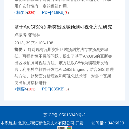
用户友好性有一定的促进作用。
<摘要>
PDF[
416KB
]
(
226
)
(
8
)
基于ArcGIS的瓦斯突出区域预测可视化方法研究
卢振涛
张瑞林
,
2013, 39(7): 106-108.
摘要：
针对现有瓦斯突出区域预测方法存在预测效率
低、可操作性不强等问题，提出了基于ArcGIS的瓦斯突
出区域预测可视法方法。该方法以C#作为编程开发语
言，利用独立软件开发包ArcGIS Engine，结合GIS 原理
与方法、趋势面分析理论和可视化技术等，对多个瓦斯
突出预测指标进行...
<摘要>
PDF[
635KB
]
(
183
)
(
6
)
苏ICP备 05016349号-2
本系统由
北京仁和汇智信息技术有限公司
开发
访问量：
3486833