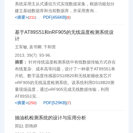
系统采用主从式通信方式实现数据采集，根据功能划分
建立基础数据库和当前数据库，并采用查询...
<摘要>
PDF[
456KB
]
(
211
)
(
6
)
基于AT89S51和nRF905的无线温度检测系统设
计
王军敏
袁书卿
卞和营
,
,
2013, 39(7): 93-96.
摘要：
针对传统温度检测系统中有线数据传输方式存在
布线复杂、成本高等问题，设计了一种基于AT89S51单
片机、数字温度传感器DS18B20和无线射频收发芯片
nRF905的无线温度检测系统。该系统利用DS18B20测
量现场温度，通过nRF905完成无线数据传输，利用
AT89S51实...
<摘要>
PDF[
529KB
]
(
250
)
(
7
)
抽油机检测系统的设计与应用分析
郑劼
邵艳婷
,