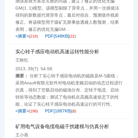
测误差很大甚至失效的问题，建立了修正的优化无偏
GM(1, 1)模型。该模型剔除了异常点，并用一次插值法
得到的新数据代替异常点，最后对拟合、预测值作残差
修正。将该模型用于煤矿瓦斯事故遇难人数预测，结果
表明，修正的优化无偏GM...
<摘要>
PDF[
548KB
]
(
216
)
(
22
)
实心转子感应电动机高速运转性能分析
王映红
2013, 39(7): 54-58.
摘要：
分析了实心转子感应电动机的磁路及M-S曲线；
采用Ansoft有限元软件对电动机变频启动的动态过程进行
仿真，得到了空载启动的磁场分布、定转子电流、启动
转矩等动态数据；测试了电动机在高频高速状态下的性
能，论证了实心转子感应电动机高速运行的可行性。
<摘要>
PDF[
1887KB
]
(
198
)
(
8
)
矿用电气设备电缆电磁干扰建模与仿真分析
王小燕