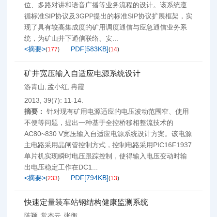
位、多路对讲和语音广播等业务流程的设计。该系统遵
循标准SIP协议及3GPP提出的标准SIP协议扩展框架，实
现了具有较高集成度的矿用调度通信与应急通信业务系
统，为矿山井下通信联络、安...
<摘要>
PDF[
583KB
]
(
177
)
(
14
)
矿井宽压输入自适应电源系统设计
游青山
孟小红
冉霞
,
,
2013, 39(7): 11-14.
摘要：
针对现有矿用电源适应的电压波动范围窄、使用
不便等问题，提出一种基于全控桥移相整流技术的
AC80~830 V宽压输入自适应电源系统设计方案。该电源
主电路采用晶闸管控制方式，控制电路采用PIC16F1937
单片机实现瞬时电压跟踪控制，使得输入电压变动时输
出电压稳定工作在DC1...
<摘要>
PDF[
794KB
]
(
233
)
(
13
)
快速定量装车站钢结构健康监测系统
陈颖
常杰云
张衡
,
,