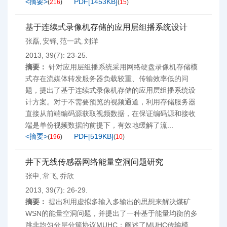
<摘要>
PDF[
1453KB
]
(
216
)
(
15
)
基于连续式录像机存储的应用层组播系统设计
张磊
安铎
范一武
刘洋
,
,
,
2013, 39(7): 23-25.
摘要：
针对应用层组播系统采用网络硬盘录像机存储模
式存在流媒体转发服务器负载较重、传输效率低的问
题，提出了基于连续式录像机存储的应用层组播系统设
计方案。对于不需要预览的视频通道，利用存储服务器
直接从前端编码源获取视频数据，在保证编码源和接收
端是单份视频数据的前提下，有效地缓解了流...
<摘要>
PDF[
519KB
]
(
196
)
(
10
)
井下无线传感器网络能量空洞问题研究
张申
常飞
乔欣
,
,
2013, 39(7): 26-29.
摘要：
提出利用虚拟多输入多输出的思想来解决煤矿
WSN的能量空洞问题，并提出了一种基于能量均衡的多
跳非均匀分层分簇协议MUHC；阐述了MUHC传输模