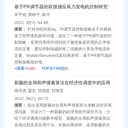
基于PR调节器的双馈感应风力发电机控制研究
宋平岗
龚根平
喻冲
,
,
2013, 39(7): 64-68.
摘要：
针对传统的双dq、PI调节器控制策略在不对称跌
落下所带来的延时问题，提出了一种基于PR调节器的控
制策略：采用功率闭环得到转子侧变换器所需的正序电
流给定量，通过抑制电磁转矩二倍频来计算负序电流给
定量。Matlab/Simulink仿真结果表明，基于PR调节器的
控制策略很好地...
<摘要>
PDF[
574KB
]
(
166
)
(
6
)
新颖的全局和声搜索算法在经济性调度中的应用
陈传虎
粱宏
邹德旋
刘海宽
,
,
,
2013, 39(7): 69-72.
摘要：
提出采用新颖的全局和声搜索算法来解决经济调
度问题，并设计了一种新颖的处理系统约束的方法；介
绍了经济调度问题数学模型、新颖的全局和声搜索算法
实现过程及其应用方法。实验结果表明，采用新颖的全