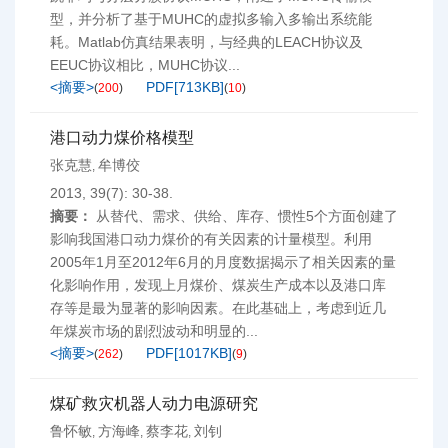
型，并分析了基于MUHC的虚拟多输入多输出系统能
耗。Matlab仿真结果表明，与经典的LEACH协议及
EEUC协议相比，MUHC协议...
<摘要>
PDF[
713KB
]
(
200
)
(
10
)
港口动力煤价格模型
张克慧
牟博佼
,
2013, 39(7): 30-38.
摘要：
从替代、需求、供给、库存、惯性5个方面创建了
影响我国港口动力煤价的有关因素的计量模型。利用
2005年1月至2012年6月的月度数据揭示了相关因素的量
化影响作用，发现上月煤价、煤炭生产成本以及港口库
存等是最为显著的影响因素。在此基础上，考虑到近几
年煤炭市场的剧烈波动和明显的...
<摘要>
PDF[
1017KB
]
(
262
)
(
9
)
煤矿救灾机器人动力电源研究
鲁怀敏
方海峰
蔡李花
刘钊
,
,
,