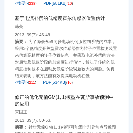
<摘要>
PDF[
581KB
]
(
238
)
(
10
)
基于电流补偿的低精度霍尔传感器位置估计
韩亮
2013, 39(7): 46-49.
摘要：
为了降低永磁同步电动机伺服控制系统的成本，
采用3个低精度开关型霍尔传感器作为转子位置检测装置
来估算高精度的转子位置信息，并采取电流补偿的方法
对启动及低速阶段的加速度进行估计，解决了传统的低
精度控制技术在启动及低速阶段误差较大的问题。仿真
结果表明，该方法能有效提高电动机在低...
<摘要>
PDF[
534KB
]
(
211
)
(
10
)
修正的优化无偏GM(1, 1)模型在瓦斯事故预测中
的应用
宋国正
2013, 39(7): 50-53.
摘要：
针对无偏GM(1, 1)模型可能因个别异常点导致预