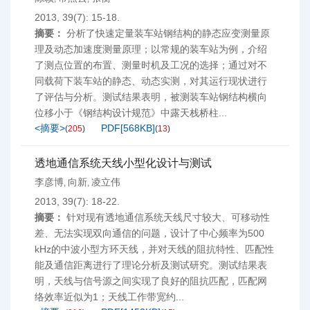
2013, 39(7): 15-18.
摘要：
分析了快速定量装车站钢结构的静态应变测量原
理及动态加速度测量原理；以常规的装车站为例，介绍
了测点位置的布置、测量时机及工况的选择；通过对不
同载荷下装车站的静态、动态实测，对其运行现状进行
了评估与分析。测试结果表明，被测装车站钢结构横向
位移小于《钢结构设计规范》中露天栈桥柱...
<摘要>
PDF[
568KB
]
(
205
)
(
13
)
透地通信系统天线小型化设计与测试
李彦博
向新
凌立伟
,
,
2013, 39(7): 18-22.
摘要：
针对现有透地通信系统天线尺寸较大、可移动性
差、无法实现双向通信的问题，设计了中心频率为500
kHz的中波小型方环天线，并对天线的阻抗特性、匹配性
能及通信距离进行了理论分析及测试研究。测试结果表
明，天线与信号源之间实现了良好的阻抗匹配，匹配网
络效率近似为1；天线工作带宽约...