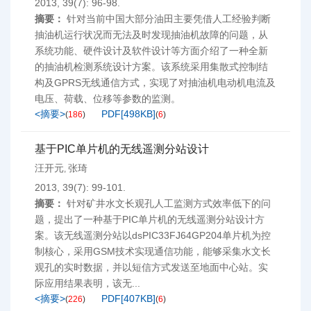
2013, 39(7): 96-98.
摘要：
针对当前中国大部分油田主要凭借人工经验判断
抽油机运行状况而无法及时发现抽油机故障的问题，从
系统功能、硬件设计及软件设计等方面介绍了一种全新
的抽油机检测系统设计方案。该系统采用集散式控制结
构及GPRS无线通信方式，实现了对抽油机电动机电流及
电压、荷载、位移等参数的监测。
<摘要>
PDF[
498KB
]
(
186
)
(
6
)
基于PIC单片机的无线遥测分站设计
汪开元
张琦
,
2013, 39(7): 99-101.
摘要：
针对矿井水文长观孔人工监测方式效率低下的问
题，提出了一种基于PIC单片机的无线遥测分站设计方
案。该无线遥测分站以dsPIC33FJ64GP204单片机为控
制核心，采用GSM技术实现通信功能，能够采集水文长
观孔的实时数据，并以短信方式发送至地面中心站。实
际应用结果表明，该无...
<摘要>
PDF[
407KB
]
(
226
)
(
6
)