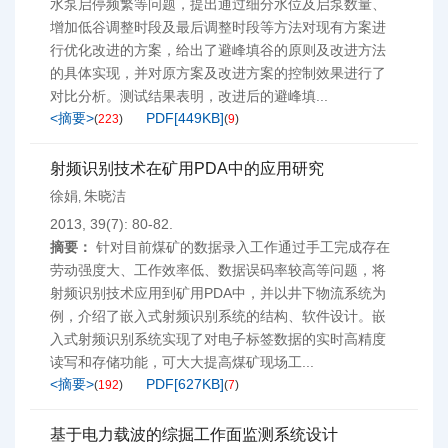
水泵启停频繁等问题，提出通过细分水位及启泵数量、
增加低谷调整时段及最后调整时段等方法对现有方案进
行优化改进的方案，给出了避峰填谷的原则及改进方法
的具体实现，并对原方案及改进方案的控制效果进行了
对比分析。测试结果表明，改进后的避峰填...
<摘要>
PDF[
449KB
]
(
223
)
(
9
)
射频识别技术在矿用PDA中的应用研究
徐娟
朱晓洁
,
2013, 39(7): 80-82.
摘要：
针对目前煤矿的数据录入工作通过手工完成存在
劳动强度大、工作效率低、数据误码率较高等问题，将
射频识别技术应用到矿用PDA中，并以井下物流系统为
例，介绍了嵌入式射频识别系统的结构、软件设计。嵌
入式射频识别系统实现了对电子标签数据的实时高精度
读写和存储功能，可大大提高煤矿现场工...
<摘要>
PDF[
627KB
]
(
192
)
(
7
)
基于电力载波的综掘工作面监测系统设计