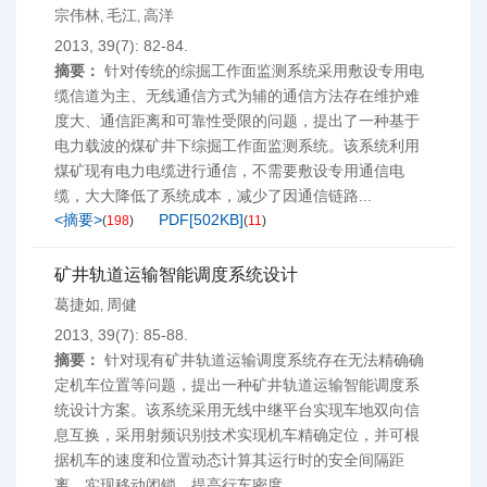
宗伟林
毛江
高洋
,
,
2013, 39(7): 82-84.
摘要：
针对传统的综掘工作面监测系统采用敷设专用电
缆信道为主、无线通信方式为辅的通信方法存在维护难
度大、通信距离和可靠性受限的问题，提出了一种基于
电力载波的煤矿井下综掘工作面监测系统。该系统利用
煤矿现有电力电缆进行通信，不需要敷设专用通信电
缆，大大降低了系统成本，减少了因通信链路...
<摘要>
PDF[
502KB
]
(
198
)
(
11
)
矿井轨道运输智能调度系统设计
葛捷如
周健
,
2013, 39(7): 85-88.
摘要：
针对现有矿井轨道运输调度系统存在无法精确确
定机车位置等问题，提出一种矿井轨道运输智能调度系
统设计方案。该系统采用无线中继平台实现车地双向信
息互换，采用射频识别技术实现机车精确定位，并可根
据机车的速度和位置动态计算其运行时的安全间隔距
离，实现移动闭锁，提高行车密度。