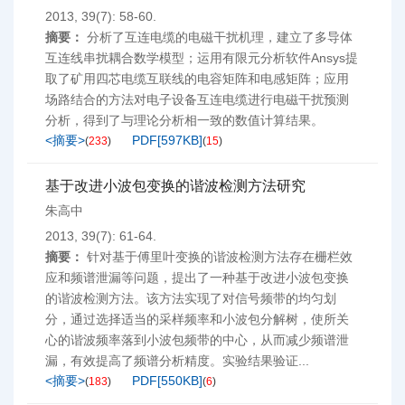
2013, 39(7): 58-60.
摘要：
分析了互连电缆的电磁干扰机理，建立了多导体
互连线串扰耦合数学模型；运用有限元分析软件Ansys提
取了矿用四芯电缆互联线的电容矩阵和电感矩阵；应用
场路结合的方法对电子设备互连电缆进行电磁干扰预测
分析，得到了与理论分析相一致的数值计算结果。
<摘要>
PDF[
597KB
]
(
233
)
(
15
)
基于改进小波包变换的谐波检测方法研究
朱高中
2013, 39(7): 61-64.
摘要：
针对基于傅里叶变换的谐波检测方法存在栅栏效
应和频谱泄漏等问题，提出了一种基于改进小波包变换
的谐波检测方法。该方法实现了对信号频带的均匀划
分，通过选择适当的采样频率和小波包分解树，使所关
心的谐波频率落到小波包频带的中心，从而减少频谱泄
漏，有效提高了频谱分析精度。实验结果验证...
<摘要>
PDF[
550KB
]
(
183
)
(
6
)