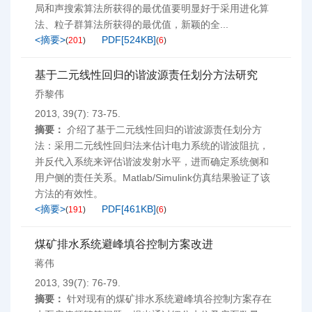
局和声搜索算法所获得的最优值要明显好于采用进化算
法、粒子群算法所获得的最优值，新颖的全...
<摘要>
PDF[
524KB
]
(
201
)
(
6
)
基于二元线性回归的谐波源责任划分方法研究
乔黎伟
2013, 39(7): 73-75.
摘要：
介绍了基于二元线性回归的谐波源责任划分方
法：采用二元线性回归法来估计电力系统的谐波阻抗，
并反代入系统来评估谐波发射水平，进而确定系统侧和
用户侧的责任关系。Matlab/Simulink仿真结果验证了该
方法的有效性。
<摘要>
PDF[
461KB
]
(
191
)
(
6
)
煤矿排水系统避峰填谷控制方案改进
蒋伟
2013, 39(7): 76-79.
摘要：
针对现有的煤矿排水系统避峰填谷控制方案存在