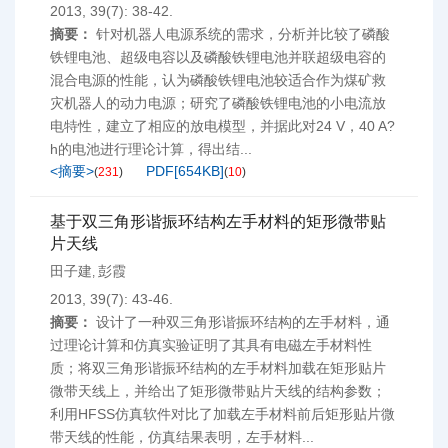
2013, 39(7): 38-42.
摘要：
针对机器人电源系统的需求，分析并比较了磷酸
铁锂电池、超级电容以及磷酸铁锂电池并联超级电容的
混合电源的性能，认为磷酸铁锂电池较适合作为煤矿救
灾机器人的动力电源；研究了磷酸铁锂电池的小电流放
电特性，建立了相应的放电模型，并据此对24 V，40 A?
h的电池进行理论计算，得出结...
<摘要>
PDF[
654KB
]
(
231
)
(
10
)
基于双三角形谐振环结构左手材料的矩形微带贴
片天线
田子建
彭霞
,
2013, 39(7): 43-46.
摘要：
设计了一种双三角形谐振环结构的左手材料，通
过理论计算和仿真实验证明了其具有电磁左手材料性
质；将双三角形谐振环结构的左手材料加载在矩形贴片
微带天线上，并给出了矩形微带贴片天线的结构参数；
利用HFSS仿真软件对比了加载左手材料前后矩形贴片微
带天线的性能，仿真结果表明，左手材料...