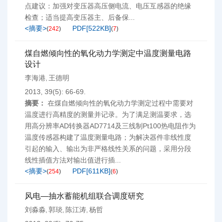
点建议：加强对变压器高压侧电流、电压互感器的绝缘
检查；适当提高变压器主、后备保...
<摘要>
PDF[
522KB
]
(
242
)
(
7
)
煤自燃倾向性的氧化动力学测定中温度测量电路
设计
李海港
王德明
,
2013, 39(5): 66-69.
摘要：
在煤自燃倾向性的氧化动力学测定过程中需要对
温度进行高精度的测量并记录。为了满足测温要求，选
用高分辨率AD转换器AD7714及三线制Pt100热电阻作为
温度传感器构建了温度测量电路；为解决器件非线性度
引起的输入、输出为非严格线性关系的问题，采用分段
线性插值方法对输出值进行插...
<摘要>
PDF[
611KB
]
(
254
)
(
6
)
风电—抽水蓄能机组联合调度研究
刘淼淼
郭琰
陈江涛
杨哲
,
,
,