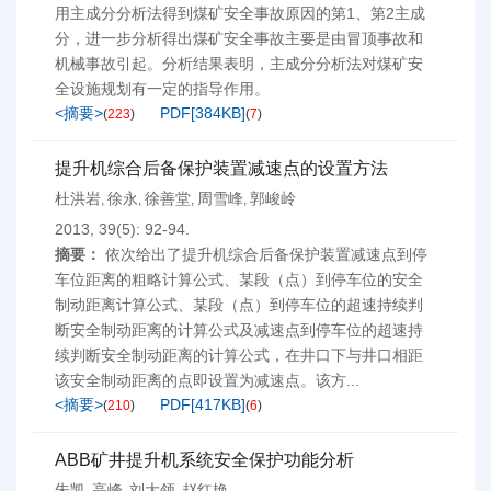
用主成分分析法得到煤矿安全事故原因的第1、第2主成
分，进一步分析得出煤矿安全事故主要是由冒顶事故和
机械事故引起。分析结果表明，主成分分析法对煤矿安
全设施规划有一定的指导作用。
<摘要>
PDF[
384KB
]
(
223
)
(
7
)
提升机综合后备保护装置减速点的设置方法
杜洪岩
徐永
徐善堂
周雪峰
郭峻岭
,
,
,
,
2013, 39(5): 92-94.
摘要：
依次给出了提升机综合后备保护装置减速点到停
车位距离的粗略计算公式、某段（点）到停车位的安全
制动距离计算公式、某段（点）到停车位的超速持续判
断安全制动距离的计算公式及减速点到停车位的超速持
续判断安全制动距离的计算公式，在井口下与井口相距
该安全制动距离的点即设置为减速点。该方...
<摘要>
PDF[
417KB
]
(
210
)
(
6
)
ABB矿井提升机系统安全保护功能分析
朱凯
高峰
刘大领
赵红艳