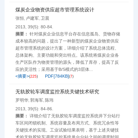
煤炭企业物资供应超市管理系统设计
张恒
卢建军
卫晨
,
,
2013, 39(5): 80-84.
摘要：
针对煤炭企业信息平台存在信息孤岛、货物存储
成本较高的问题，提出了一种新型的煤炭企业物资供应
超市管理系统的设计方案，详细介绍了系统总体流程、
总体架构、主要功能和突出特点。该系统将煤炭企业各
生产区队作为物资管理的源头，降低了库存，提高了反
应的灵活性；采用基于B/S模式的3层体...
<摘要>
PDF[
784KB
]
(
225
)
(
7
)
无轨胶轮车调度监控系统关键技术研究
罗明华
郭海军
陈玮
,
,
2013, 39(5): 84-86.
摘要：
详细介绍了无轨胶轮车调度监控系统井下分站行
车区间闭锁机制、系统容量及布局方式、系统冗余性等
关键技术的实现。工业试验结果表明，基于上述关键技
术的无轨胶轮车调度监控系统单台分站之间的调度时间