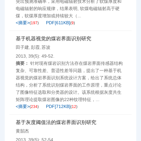
突出预测准确率，采用电磁辐射技术分析了软煤厚度和
电磁辐射的响应规律，结果表明, 软煤电磁辐射高于硬
煤，软煤厚度增加或持续较大（...
<摘要>
PDF[
611KB
]
(
197
)
(
9
)
基于机器视觉的煤岩界面识别研究
田子建
彭霞
苏波
,
,
2013, 39(5): 49-52.
摘要：
针对现有煤岩识别方法存在煤岩界面传感器结构
复杂、可靠性差、普适性差等问题，提出了一种基于机
器视觉的煤岩界面识别系统设计方案，给出了系统总体
结构，分析了系统识别煤岩界面的工作原理，重点讨论
了图像特征选取和分类器的设计。该系统根据灰度共生
矩阵理论提取煤岩图像的22种纹理特征，...
<摘要>
PDF[
712KB
]
(
234
)
(
12
)
基于灰度阈值法的煤岩界面识别研究
黄韶杰
2013, 39(5): 52-54.