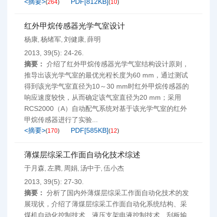
<摘要>
PDF[
812KB
]
(
264
)
(
10
)
红外甲烷传感器光学气室设计
杨康
杨绪军
刘健康
薛明
,
,
,
2013, 39(5): 24-26.
摘要：
介绍了红外甲烷传感器光学气室结构设计原则，
推导出该光学气室的最优光程长度为60 mm，通过测试
得到该光学气室直径为10～30 mm时红外甲烷传感器的
响应速度较快，从而确定该气室直径为20 mm；采用
RCS2000（A）自动配气系统对基于该光学气室的红外
甲烷传感器进行了实验...
<摘要>
PDF[
585KB
]
(
170
)
(
12
)
薄煤层综采工作面自动化技术综述
于月森
左腾
周娟
汤中于
伍小杰
,
,
,
,
2013, 39(5): 27-30.
摘要：
分析了国内外薄煤层综采工作面自动化技术的发
展现状，介绍了薄煤层综采工作面自动化系统结构、采
煤机自动化控制技术、液压支架电液控制技术、刮板输