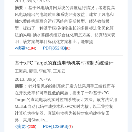
2013, 39(5): 70-75.
摘要：
基于风电场并网系统的调度运行情况，考虑提高
风电场输出的电能质量和系统经济效益，建立了风电和
抽水蓄能机组联合运行系统的高斯模型、经济效益模
型，提出了一种基于模拟植物生长的多目标进化优化算
法的风电-抽水蓄能机组联合优化调度方案。仿真结果表
明，该方案与单目标优化方案相比，能够提...
<摘要>
PDF[
852KB
]
(
194
)
(
6
)
基于xPC Target的直流电动机实时控制系统设计
王海泉
廖雷
李红军
王东云
,
,
,
2013, 39(5): 76-79.
摘要：
针对常见的控制系统开发方法采用手工编程而存
在开发效率和可靠性低的问题，提出了一种基于xPC
Target的直流电动机实时控制系统设计方法。该方法采用
Matlab自动代码生成技术和xPC实时内核，以工业控制
计算机为控制器、直流电动机为被控对象构建控制回
路，采用Simulin...
<摘要>
PDF[
1226KB
]
(
235
)
(
7
)