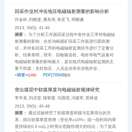
回采作业对冲击地压电磁辐射测量的影响分析
许金杯
刘晓斐
潘东伟
朱亚飞
邓晓谦
,
,
,
,
2013, 39(5): 41-45.
摘要：
为了分析工作面回采过程中各作业工序对电磁辐
射测量的影响，在长沟峪煤矿回采工作面进行跟班测
试，并对各回采工序的电磁辐射监测信号进行了定量分
析。结果表明，绞车、刮板输送机、电铃等电气设备对
电磁辐射测量的影响最大，是在线式电磁辐射监测的主
要干扰源；支柱加压、人员走动等非涉电作业...
<摘要>
PDF[
705KB
]
(
188
)
(
9
)
突出煤层中软煤厚度与电磁辐射规律研究
李学龙
刘贞堂
陆智斐
马国强
冯俊军
景林波
,
,
,
,
,
2013, 39(5): 45-48.
摘要：
通过试验研究了软煤厚度和煤与瓦斯突出的关
系，得出软煤厚度突增（变化率≥10%）或一段时间内厚
度持续在0.8 m以上时突出危险性增大的结论；为了提高