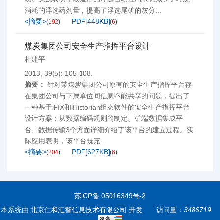
消耗的浮选药剂量，提高了浮选尾矿的灰分...
<摘要>
PDF[
448KB
]
(
192
)
(
6
)
煤炭集团公司安全生产指挥平台设计
杜建平
2013, 39(5): 105-108.
摘要：
针对某煤炭集团公司原有的安全生产指挥平台存
在集团公司与下属单位间信息不能共享的问题，提出了
一种基于iFIX和iHistorian组态软件的安全生产指挥平台
设计方案；从数据编码规则的制定、矿端数据集成平
台、数据传输3个方面详细介绍了该平台的建立过程。实
际应用表明，该平台既充...
<摘要>
PDF[
627KB
]
(
204
)
(
6
)
苏ICP备 05016349号-2
本系统由
北京仁和汇智信息技术有限公司
开发
访问量：
3486719