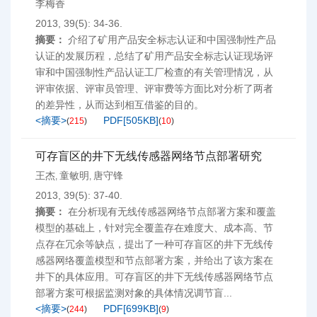
李梅香
2013, 39(5): 34-36.
摘要：
介绍了矿用产品安全标志认证和中国强制性产品
认证的发展历程，总结了矿用产品安全标志认证现场评
审和中国强制性产品认证工厂检查的有关管理情况，从
评审依据、评审员管理、评审费等方面比对分析了两者
的差异性，从而达到相互借鉴的目的。
<摘要>
PDF[
505KB
]
(
215
)
(
10
)
可存盲区的井下无线传感器网络节点部署研究
王杰
童敏明
唐守锋
,
,
2013, 39(5): 37-40.
摘要：
在分析现有无线传感器网络节点部署方案和覆盖
模型的基础上，针对完全覆盖存在难度大、成本高、节
点存在冗余等缺点，提出了一种可存盲区的井下无线传
感器网络覆盖模型和节点部署方案，并给出了该方案在
井下的具体应用。可存盲区的井下无线传感器网络节点
部署方案可根据监测对象的具体情况调节盲...
<摘要>
PDF[
699KB
]
(
244
)
(
9
)