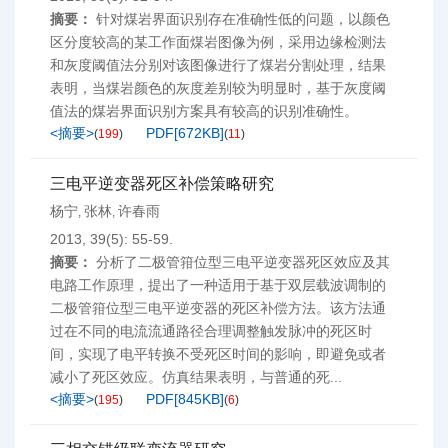
摘要：
针对煤岩界面识别存在准确性低的问题，以颜色
区分度较高的某工作面煤岩图像为例，采用边缘检测法
和灰度阈值法分别对该图像进行了煤岩分割处理，结果
表明，当煤岩颜色的灰度差别较为明显时，基于灰度阈
值法的煤岩界面识别方案具有较高的识别准确性。
<摘要>
PDF[
672KB
]
(
199
)
(
11
)
三电平逆变器死区补偿策略研究
杨宁
张林
许春雨
,
,
2013, 39(5): 55-59.
摘要：
分析了二极管箝位型三电平逆变器死区效应及其
电路工作原理，提出了一种适用于基于双层载波调制的
二极管箝位型三电平逆变器的死区补偿方法。该方法通
过在不同的电流流通路径合理调整触发脉冲的死区时
间，实现了电平转换不受死区时间的影响，即避免或者
减小了死区效应。仿真结果表明，与普通的死...
<摘要>
PDF[
845KB
]
(
195
)
(
6
)