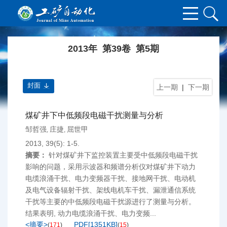
2013年 第39卷 第5期
封面
上一期
|
下一期
煤矿井下中低频段电磁干扰测量与分析
邹哲强
庄捷
屈世甲
,
,
2013, 39(5): 1-5.
摘要：
针对煤矿井下监控装置主要受中低频段电磁干扰
影响的问题，采用示波器和频谱分析仪对煤矿井下动力
电缆浪涌干扰、电力变频器干扰、接地网干扰、电动机
及电气设备辐射干扰、架线电机车干扰、漏泄通信系统
干扰等主要的中低频段电磁干扰源进行了测量与分析。
结果表明, 动力电缆浪涌干扰、电力变频...
<摘要>
PDF[
1351KB
]
(
171
)
(
15
)