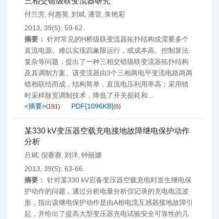
三相交错级联变流器研究
付兰芳
何惠英
刘斌
潘雷
朱艳彩
,
,
,
,
2013, 39(5): 59-62.
摘要：
针对常见的H桥级联变流器拓扑结构或需要多个
直流电源、难以实现四象限运行，或成本高、控制算法
复杂等问题，提出了一种三相交错级联变流器拓扑结构
及其调制方案。该变流器由3个三相两电平变流电路两两
错相联结而成，结构简单，直流电压利用率高；采用错
时采样脉宽调制技术，降低了开关损耗和...
<摘要>
PDF[
1096KB
]
(
181
)
(
6
)
某330 kV变压器空载充电接地故障继电保护动作
分析
吕斌
倪赛赛
刘洋
钟丽娜
,
,
,
2013, 39(5): 63-66.
摘要：
针对某330 kV启备变压器空载充电时发生继电保
护动作的问题，通过分析电量分析仪记录的充电电流波
形，指出该继电保护动作是由A相电流互感器接地故障引
起，并给出了提高大型变压器充电试验安全可靠性的几