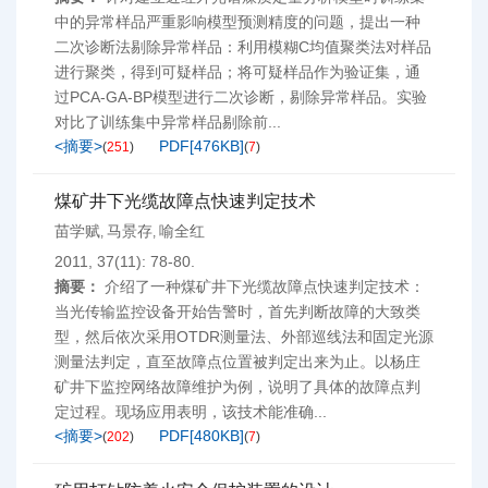
中的异常样品严重影响模型预测精度的问题，提出一种
二次诊断法剔除异常样品：利用模糊C均值聚类法对样品
进行聚类，得到可疑样品；将可疑样品作为验证集，通
过PCA-GA-BP模型进行二次诊断，剔除异常样品。实验
对比了训练集中异常样品剔除前...
<摘要>
PDF[
476KB
]
(
251
)
(
7
)
煤矿井下光缆故障点快速判定技术
苗学赋
马景存
喻全红
,
,
2011, 37(11): 78-80.
摘要：
介绍了一种煤矿井下光缆故障点快速判定技术：
当光传输监控设备开始告警时，首先判断故障的大致类
型，然后依次采用OTDR测量法、外部巡线法和固定光源
测量法判定，直至故障点位置被判定出来为止。以杨庄
矿井下监控网络故障维护为例，说明了具体的故障点判
定过程。现场应用表明，该技术能准确...
<摘要>
PDF[
480KB
]
(
202
)
(
7
)