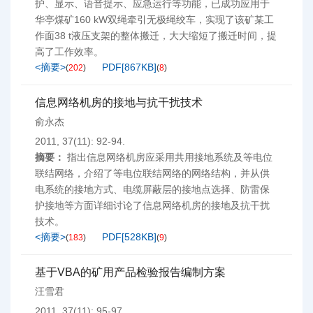
护、显示、语音提示、应急运行等功能，已成功应用于
华亭煤矿160 kW双绳牵引无极绳绞车，实现了该矿某工
作面38 t液压支架的整体搬迁，大大缩短了搬迁时间，提
高了工作效率。
<摘要>
PDF[
867KB
]
(
202
)
(
8
)
信息网络机房的接地与抗干扰技术
俞永杰
2011, 37(11): 92-94.
摘要：
指出信息网络机房应采用共用接地系统及等电位
联结网络，介绍了等电位联结网络的网络结构，并从供
电系统的接地方式、电缆屏蔽层的接地点选择、防雷保
护接地等方面详细讨论了信息网络机房的接地及抗干扰
技术。
<摘要>
PDF[
528KB
]
(
183
)
(
9
)
基于VBA的矿用产品检验报告编制方案
汪雪君
2011, 37(11): 95-97.