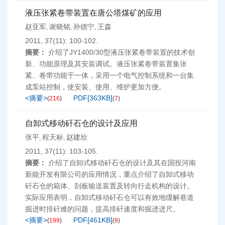
液压张紧卷带装置在唐公塔煤矿的应用
赵亚军
谢晓铭
孙德宁
王森
,
,
,
2011, 37(11): 100-102.
摘要：
介绍了JY1400/30型液压张紧卷带装置的技术创
新、功能原理及其安装调试。液压张紧卷带装置集张
紧、卷带功能于一体，采用一个电气控制系统和一台集
成泵站控制，使安装、使用、维护更加方便。
<摘要>
PDF[
363KB
]
(
216
)
(
7
)
自卸式移动矸石仓的设计及应用
张平
程天标
赵建欣
,
,
2011, 37(11): 103-105.
摘要：
介绍了自卸式移动矸石仓的设计及其在国投河南
新能开发有限公司的应用情况，重点介绍了自卸式移动
矸石仓的箱体、刮板输送装置及转向行走机构的设计。
实际应用表明，自卸式移动矸石仓可以有效地缓解巷道
掘进时排矸难的问题，提高排矸速度和掘进进尺。
<摘要>
PDF[
461KB
]
(
199
)
(
9
)