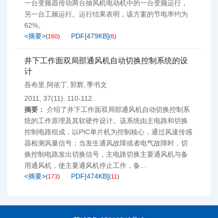
一台变频器传动两台抽风机电动机中的一台变频运行，
另一台工频运行。运行结果表明，该方案的节电率约为
62%。
<摘要>
PDF[
479KB
]
(
160
)
(
6
)
井下工作面双局部通风机自动切换控制系统的设
计
吾布里.阿依丁
郭辉
季书文
,
,
2011, 37(11): 110-112.
摘要：
介绍了井下工作面双局部通风机自动切换控制系
统的工作原理及其软硬件设计。该系统由主电路和切换
控制电路组成，以PIC单片机为控制核心，通过风速传感
器检测风量信号；当发生通风故障或者电气故障时，切
换控制电路发出切换信号，主电路切换主要通风机与备
用通风机，使主要通风机停止工作，备...
<摘要>
PDF[
474KB
]
(
173
)
(
11
)