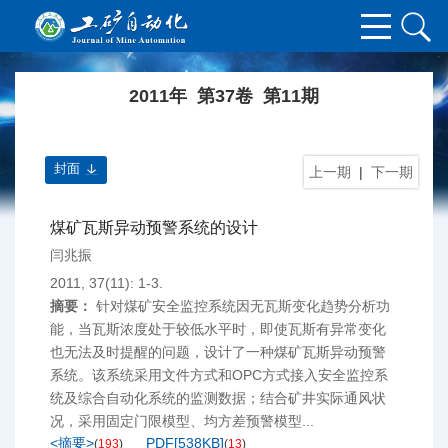
2011年 第37卷 第11期
封面
上一期
|
下一期
煤矿瓦斯异动预警系统的设计
闫兆振
2011, 37(11): 1-3.
摘要：
针对煤矿安全监控系统因无瓦斯变化趋势分析功
能，当瓦斯浓度处于较低水平时，即使瓦斯有异常变化
也无法及时提醒的问题，设计了一种煤矿瓦斯异动预警
系统。该系统采用文件方式和OPC方式接入安全监控系
统及综合自动化系统的监测数据；结合矿井实际通风状
况，采用固定门限模型、均方差预警模型...
<摘要>
PDF[
538KB
]
(
193
)
(
13
)