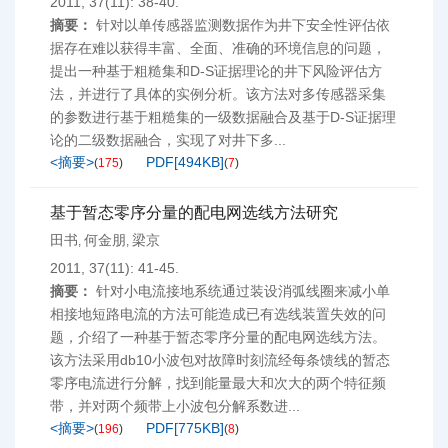
2011, 37(11): 38-40.
摘要：
针对以单传感器监测数据作为井下安全性评估依
据存在难以获得丰富、全面、准确的环境信息的问题，
提出一种基于粗糙集和D-S证据理论的井下风险评估方
法，并进行了具体的实例分析。该方法对多传感器采集
的参数进行基于粗糙集的一级数据融合及基于D-S证据理
论的二级数据融合，实现了对井下多...
<摘要>
PDF[
494KB
]
(
175
)
(
7
)
基于暂态零序分量的配电网选线方法研究
田书
何金朋
梁京
,
,
2011, 37(11): 41-45.
摘要：
针对小电流接地系统通过装设消弧线圈来减小单
相接地短路电流的方法可能造成已有选线装置失效的问
题，介绍了一种基于暂态零序分量的配电网选线方法。
该方法采用db10小波包对故障时刻流经每条馈线的暂态
零序电流进行分解，找到能量最大和次大的两个特征频
带，并对两个频带上小波包分解系数进...
<摘要>
PDF[
775KB
]
(
196
)
(
8
)