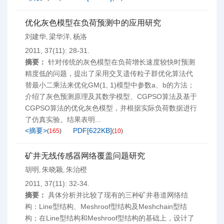
优化灰色模型在负荷预测中的应用研究
刘建华
梁华洋
杨洛
,
,
2011, 37(11): 28-31.
摘要：
针对传统的灰色模型在负荷增长速度较快时预测
精度低的问题，提出了采用交叉遗传粒子群优化算法代
替最小二乘法来优化GM(1, 1)模型中参数a、b的方法；
介绍了灰色预测原理及其数学模型、CGPSO算法及基于
CGPSO算法的优化灰色模型，并根据实际负荷数据进行
了仿真实验。结果表明...
<摘要>
PDF[
622KB
]
(
165
)
(
10
)
矿井无线传感器网络覆盖问题研究
胡明
朱晓颖
朱治橙
,
,
2011, 37(11): 32-34.
摘要：
具体分析并比较了现有的三种矿井巷道网络结
构：Line型结构、Meshroof型结构及Meshchain型结
构；在Line型结构和Meshroof型结构的基础上，设计了