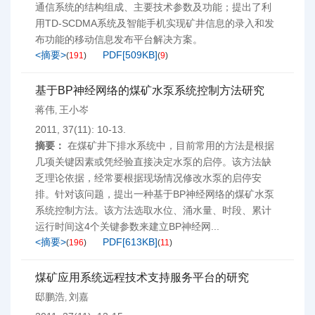
通信系统的结构组成、主要技术参数及功能；提出了利
用TD-SCDMA系统及智能手机实现矿井信息的录入和发
布功能的移动信息发布平台解决方案。
<摘要>
PDF[
509KB
]
(
191
)
(
9
)
基于BP神经网络的煤矿水泵系统控制方法研究
蒋伟
王小岑
,
2011, 37(11): 10-13.
摘要：
在煤矿井下排水系统中，目前常用的方法是根据
几项关键因素或凭经验直接决定水泵的启停。该方法缺
乏理论依据，经常要根据现场情况修改水泵的启停安
排。针对该问题，提出一种基于BP神经网络的煤矿水泵
系统控制方法。该方法选取水位、涌水量、时段、累计
运行时间这4个关键参数来建立BP神经网...
<摘要>
PDF[
613KB
]
(
196
)
(
11
)
煤矿应用系统远程技术支持服务平台的研究
邸鹏浩
刘嘉
,