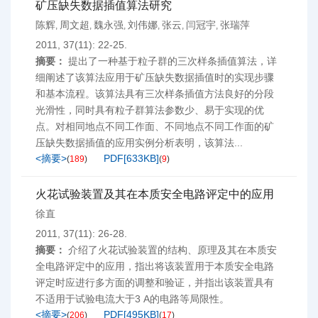
矿压缺失数据插值算法研究
陈辉
周文超
魏永强
刘伟娜
张云
闫冠宇
张瑞萍
,
,
,
,
,
,
2011, 37(11): 22-25.
摘要：
提出了一种基于粒子群的三次样条插值算法，详
细阐述了该算法应用于矿压缺失数据插值时的实现步骤
和基本流程。该算法具有三次样条插值方法良好的分段
光滑性，同时具有粒子群算法参数少、易于实现的优
点。对相同地点不同工作面、不同地点不同工作面的矿
压缺失数据插值的应用实例分析表明，该算法...
<摘要>
PDF[
633KB
]
(
189
)
(
9
)
火花试验装置及其在本质安全电路评定中的应用
徐直
2011, 37(11): 26-28.
摘要：
介绍了火花试验装置的结构、原理及其在本质安
全电路评定中的应用，指出将该装置用于本质安全电路
评定时应进行多方面的调整和验证，并指出该装置具有
不适用于试验电流大于3 A的电路等局限性。
<摘要>
PDF[
495KB
]
(
206
)
(
17
)