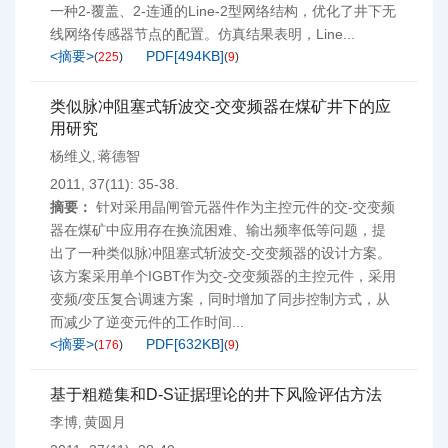
一种2-覆盖、2-连通的Line-2型网络结构，优化了井下无
线网络传感器节点的配置。仿真结果表明，Line...
<摘要>
PDF[
494KB
]
(
225
)
(
9
)
类似脉冲阻塞式斩波交-交变频器在煤矿井下的应
用研究
杨维义
蒋德智
,
2011, 37(11): 35-38.
摘要：
针对采用晶闸管元器件作为主控元件的交-交变频
器在煤矿中应用存在换流困难、输出频率低等问题，提
出了一种类似脉冲阻塞式斩波交-交变频器的设计方案。
该方案采用单个IGBT作为交-交变频器的主控元件，采用
变频/变压复合调速方案，同时增加了同步控制方式，从
而减少了逆变元件的工作时间...
<摘要>
PDF[
632KB
]
(
176
)
(
9
)
基于粗糙集和D-S证据理论的井下风险评估方法
李博
黄圆月
,