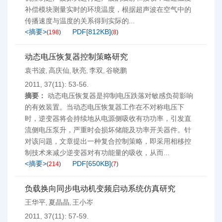
补偿模块测量实时的环境温度，根据超声波在空气中的
传播速度与温度的关系得到实际的...
<摘要>
PDF[
812KB
]
(
198
)
(
8
)
动态电压恢复器控制策略研究
袁书波
高庆仙
耿亮
李双
谷晓鹏
,
,
,
,
2011, 37(11): 53-56.
摘要：
动态电压恢复器是抑制电压跌落对敏感负荷影响
的有效装置。当动态电压恢复器工作在不对称电压下
时，逆变器将会持续地从电源侧吸收有功功率，引发直
流侧电压泵升，严重时会损坏储能及功率开关器件。针
对该问题，文章提出一种复合控制策略，即采用相移控
制技术来减少逆变器对有功能量的吸收，从而...
<摘要>
PDF[
650KB
]
(
214
)
(
7
)
负载换向同步电动机变频启动系统仿真研究
王华平
夏晶晶
王小岑
,
,
2011, 37(11): 57-59.