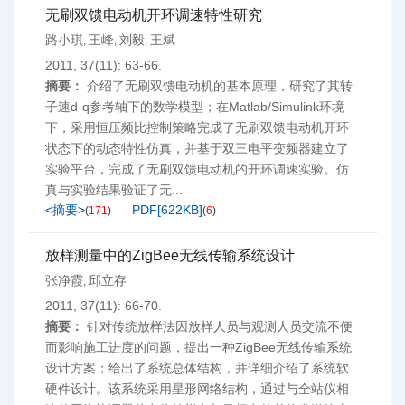
无刷双馈电动机开环调速特性研究
路小琪
王峰
刘毅
王斌
,
,
,
2011, 37(11): 63-66.
摘要：
介绍了无刷双馈电动机的基本原理，研究了其转
子速d-q参考轴下的数学模型；在Matlab/Simulink环境
下，采用恒压频比控制策略完成了无刷双馈电动机开环
状态下的动态特性仿真，并基于双三电平变频器建立了
实验平台，完成了无刷双馈电动机的开环调速实验。仿
真与实验结果验证了无...
<摘要>
PDF[
622KB
]
(
171
)
(
6
)
放样测量中的ZigBee无线传输系统设计
张净霞
邱立存
,
2011, 37(11): 66-70.
摘要：
针对传统放样法因放样人员与观测人员交流不便
而影响施工进度的问题，提出一种ZigBee无线传输系统
设计方案；给出了系统总体结构，并详细介绍了系统软
硬件设计。该系统采用星形网络结构，通过与全站仪相