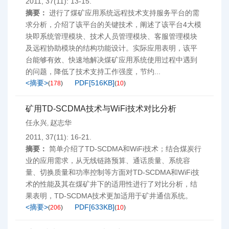
2011, 37(11): 13-15.
摘要：
进行了煤矿应用系统远程技术支持服务平台的需
求分析，介绍了该平台的关键技术，阐述了该平台4大模
块即系统管理模块、技术人员管理模块、客服管理模块
及远程协助模块的结构功能设计。实际应用表明，该平
台能够有效、快速地解决煤矿应用系统使用过程中遇到
的问题，降低了技术支持工作强度，节约...
<摘要>
PDF[
516KB
]
(
178
)
(
10
)
矿用TD-SCDMA技术与WiFi技术对比分析
任永兴
赵志华
,
2011, 37(11): 16-21.
摘要：
简单介绍了TD-SCDMA和WiFi技术；结合煤炭行
业的应用需求，从无线链路预算、通话质量、系统容
量、切换质量和功率控制等方面对TD-SCDMA和WiFi技
术的性能及其在煤矿井下的适用性进行了对比分析，结
果表明，TD-SCDMA技术更加适用于矿井通信系统。
<摘要>
PDF[
633KB
]
(
206
)
(
10
)