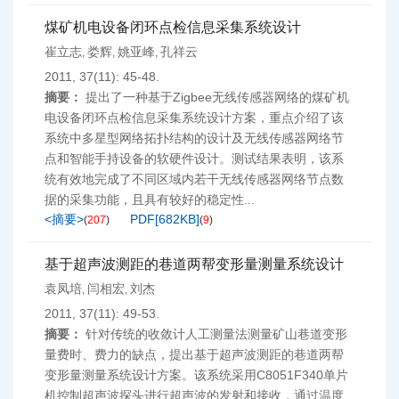
煤矿机电设备闭环点检信息采集系统设计
崔立志
娄辉
姚亚峰
孔祥云
,
,
,
2011, 37(11): 45-48.
摘要：
提出了一种基于Zigbee无线传感器网络的煤矿机
电设备闭环点检信息采集系统设计方案，重点介绍了该
系统中多星型网络拓扑结构的设计及无线传感器网络节
点和智能手持设备的软硬件设计。测试结果表明，该系
统有效地完成了不同区域内若干无线传感器网络节点数
据的采集功能，且具有较好的稳定性...
<摘要>
PDF[
682KB
]
(
207
)
(
9
)
基于超声波测距的巷道两帮变形量测量系统设计
袁凤培
闫相宏
刘杰
,
,
2011, 37(11): 49-53.
摘要：
针对传统的收敛计人工测量法测量矿山巷道变形
量费时、费力的缺点，提出基于超声波测距的巷道两帮
变形量测量系统设计方案。该系统采用C8051F340单片
机控制超声波探头进行超声波的发射和接收，通过温度