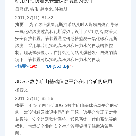
矿用打钻防着火安全保护装置的设计
吕照辉
杨伟
赵麦来
孙海朋
,
,
,
2011, 37(11): 81-82.
摘要：
为了防止煤层瓦斯抽采钻孔时因煤粉自燃而导致
一氧化碳浓度过高和瓦斯爆炸，设计了矿用打钻防着火
安全保护装置。该装置通过传感器监测一氧化碳和瓦斯
浓度，采用单片机实现高压风和压力水的自动转换控
制。现场试验显示，在打钻期间钻孔煤粉发生自燃的情
况下，该装置可以实现高压风和压力水的自动...
<摘要>
PDF[
353KB
]
(
190
)
(
7
)
3DGIS数字矿山基础信息平台在四台矿的应用
杨智文
2011, 37(11): 83-86.
摘要：
介绍了四台矿3DGIS数字矿山基础信息平台的架
构、建设过程及建设中遇到的问题。该平台实现了对井
巷系统、安全监测监控系统、通风系统、供电系统等的
模拟，为煤矿企业的安全生产管理提供了辅助决策手
段。