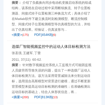
摘要：
介绍了负载换向同步电动机变频启动系统的组成
结构，该系统在启动过程中采用断续换流、转子位置检
测器、间接式转子位置检测三种换流方式；具体介绍了
在Matlab软件下建立换流时刻检测模型、断流控制模
型、间接式转子位置检测模型等仿真模型的方法，并给
出了仿真结果。经验证，仿真波形与...
<摘要>
PDF[
454KB
]
(
175
)
(
6
)
选煤厂智能视频监控中的运动人体目标检测方法
张圣强
王建军
丁蕾
,
,
2011, 37(11): 60-62.
摘要：
针对数字视频监控系统人工监视方式可能因监视
人员疲劳而导致失误的问题，提出了一种选煤厂运动人
体目标检测方法。该方法采用背景减除法来分割运动目
标，选用混合高斯模型对背景进行建模，通过不断更新
背景模型来提高运动目标检测的准确性；在准确检测出
运动目标的基础上，结合人体形状信息，将...
<摘要>
PDF[
813KB
]
(
200
)
(
13
)