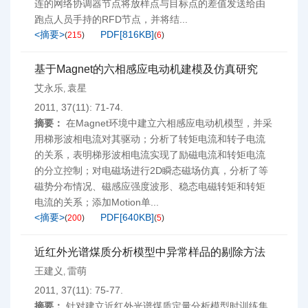
连的网络协调器节点将放样点与目标点的差值发送给由
跑点人员手持的RFD节点，并将结...
<摘要>
PDF[
816KB
]
(
215
)
(
6
)
基于Magnet的六相感应电动机建模及仿真研究
艾永乐
袁星
,
2011, 37(11): 71-74.
摘要：
在Magnet环境中建立六相感应电动机模型，并采
用梯形波相电流对其驱动；分析了转矩电流和转子电流
的关系，表明梯形波相电流实现了励磁电流和转矩电流
的分立控制；对电磁场进行2D瞬态磁场仿真，分析了等
磁势分布情况、磁感应强度波形、稳态电磁转矩和转矩
电流的关系；添加Motion单...
<摘要>
PDF[
640KB
]
(
200
)
(
5
)
近红外光谱煤质分析模型中异常样品的剔除方法
王建义
雷萌
,
2011, 37(11): 75-77.
摘要：
针对建立近红外光谱煤质定量分析模型时训练集