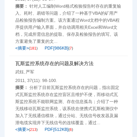
摘要：
针对人工编制Word格式检验报告时存在的重复输
入、耗时、易错等问题，介绍了一种基于VBA的矿用产
品检验报告编制方案。该方案通过Word文档中的VBA程
序提供用户输入界面，并自动调用相关Excel和Word文
档，完成所需信息的提取、保存及检验报告的填写。该
方案避免了重复的文...
<摘要>
PDF[
986KB
]
(
181
)
(
7
)
瓦斯监控系统存在的问题及解决方法
武钰
严军
,
2011, 37(11): 98-100.
摘要：
分析了目前瓦斯监控系统存在的问题，指出固定
式瓦斯监控系统存在监控盲区且维护不便，而移动式瓦
斯监控系统不能联网监测、存在信息孤岛；介绍了一种
无线移动瓦斯监控系统，该系统在便携式瓦斯检测仪中
加入了无线通信模块，通过分站、无线信号收发器及漏
泄电缆实现井下无线信号的连续覆盖，通过...
<摘要>
PDF[
512KB
]
(
213
)
(
6
)