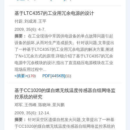
基于LTC4357的工业用冗余电源的设计
付蔚
刘成涛
王平
,
,
2009, 35(6): 4-7.
摘要：
在工业现场中常因供电设备的单点故障问题引起
设备的损坏,从而对生产造成损失。针对该问题,文章提出
了一种基于LTC4357的工业用冗余电源的解决方案,阐述
了N+1冗余方式的原理,详细介绍了基于LTC4357的冗余
电源中冗余模块的设计,指出了直流稳压电源模块在工业
现场应用过程中...
<摘要>
PDF[
445KB
]
(
170
)
(
11
)
基于CC1020的煤自燃无线温度传感器自组网络监
控系统的研究
邓军
王伟峰
陈晓坤
景兴鹏
,
,
,
2009, 35(6): 12-14.
摘要：
针对采空区遗煤自然发火问题,文章提出了一种基
于CC1020的煤自燃无线温度传感器自组网络监控系统的