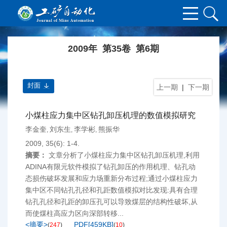
2009年 第35卷 第6期
封面
上一期
|
下一期
小煤柱应力集中区钻孔卸压机理的数值模拟研究
李金奎
刘东生
李学彬
熊振华
,
,
,
2009, 35(6): 1-4.
摘要：
文章分析了小煤柱应力集中区钻孔卸压机理,利用
ADINA有限元软件模拟了钻孔卸压的作用机理、钻孔动
态损伤破坏发展和应力场重新分布过程;通过小煤柱应力
集中区不同钻孔孔径和孔距数值模拟对比发现:具有合理
钻孔孔径和孔距的卸压孔可以导致煤层的结构性破坏,从
而使煤柱高应力区向深部转移...
<摘要>
PDF[
459KB
]
(
247
)
(
10
)