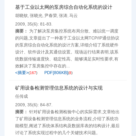
基于工业以太网的泵房综合自动化系统的设计
胡晓钦
张晓光
尹春荣
张涛
马云
,
,
,
,
2009, 35(6): 81-83.
摘要：
为了解决泵房集控系统布局分散、难以统一调度
的问题,文章提出了一种基于工业以太网TCP/IP通信协议
的泵房综合自动化系统的设计方案,详细介绍了系统硬件
设计、软件设计及其通信设置。现场运行结果表明,该系
统数据传输速度快、稳定性高、能够满足实时性要求,有
效解决了泵房集控中存在的...
<摘要>
PDF[
806KB
]
(
167
)
(
8
)
矿用设备检测管理信息系统的设计与实现
任传成
2009, 35(6): 84-87.
摘要：
针对矿用设备检测检验中心的实际需求,文章给出
了矿用设备检测管理信息系统的业务流程,介绍了系统功
能模型,阐述了系统体系结构及数据库表的结构设计,最后
讨论了系统实现过程中的几个关键技术问题。