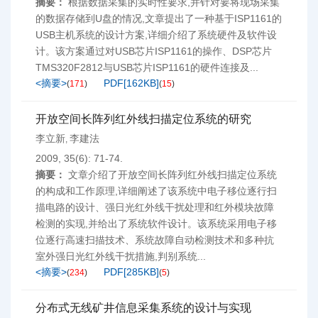
摘要：
根据数据采集的实时性要求,并针对要将现场采集
的数据存储到U盘的情况,文章提出了一种基于ISP1161的
USB主机系统的设计方案,详细介绍了系统硬件及软件设
计。该方案通过对USB芯片ISP1161的操作、DSP芯片
TMS320F2812与USB芯片ISP1161的硬件连接及...
<摘要>
PDF[
162KB
]
(
171
)
(
15
)
开放空间长阵列红外线扫描定位系统的研究
李立新
李建法
,
2009, 35(6): 71-74.
摘要：
文章介绍了开放空间长阵列红外线扫描定位系统
的构成和工作原理,详细阐述了该系统中电子移位逐行扫
描电路的设计、强日光红外线干扰处理和红外模块故障
检测的实现,并给出了系统软件设计。该系统采用电子移
位逐行高速扫描技术、系统故障自动检测技术和多种抗
室外强日光红外线干扰措施,判别系统...
<摘要>
PDF[
285KB
]
(
234
)
(
5
)
分布式无线矿井信息采集系统的设计与实现