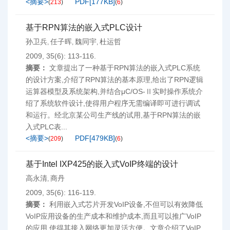
<摘要>
PDF[
177KB
]
(
213
)
(
6
)
基于RPN算法的嵌入式PLC设计
孙卫兵
任子晖
魏同宇
杜运哲
,
,
,
2009, 35(6): 113-116.
摘要：
文章提出了一种基于RPN算法的嵌入式PLC系统
的设计方案,介绍了RPN算法的基本原理,给出了RPN逻辑
运算器模型及系统架构,并结合μC/OS-Ⅱ实时操作系统介
绍了系统软件设计,使得用户程序无需编译即可进行调试
和运行。经北京某公司生产线的试用,基于RPN算法的嵌
入式PLC表...
<摘要>
PDF[
479KB
]
(
209
)
(
6
)
基于Intel IXP425的嵌入式VoIP终端的设计
高永清
商丹
,
2009, 35(6): 116-119.
摘要：
利用嵌入式芯片开发VoIP设备,不但可以有效降低
VoIP应用设备的生产成本和维护成本,而且可以推广VoIP
的应用,使得其接入网络更加灵活方便。文章介绍了VoIP