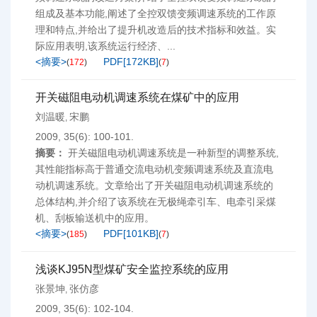
组成及基本功能,阐述了全控双馈变频调速系统的工作原
理和特点,并给出了提升机改造后的技术指标和效益。实
际应用表明,该系统运行经济、...
<摘要>
PDF[
172KB
]
(
172
)
(
7
)
开关磁阻电动机调速系统在煤矿中的应用
刘温暖
宋鹏
,
2009, 35(6): 100-101.
摘要：
开关磁阻电动机调速系统是一种新型的调整系统,
其性能指标高于普通交流电动机变频调速系统及直流电
动机调速系统。文章给出了开关磁阻电动机调速系统的
总体结构,并介绍了该系统在无极绳牵引车、电牵引采煤
机、刮板输送机中的应用。
<摘要>
PDF[
101KB
]
(
185
)
(
7
)
浅谈KJ95N型煤矿安全监控系统的应用
张景坤
张仿彦
,
2009, 35(6): 102-104.