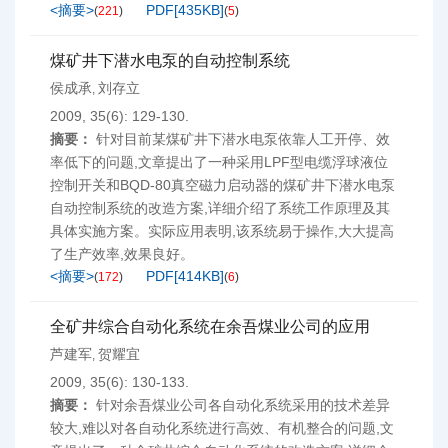
<摘要>
PDF[
435KB
]
(
221
)
(
5
)
煤矿井下潜水电泵的自动控制系统
侯成承
刘存立
,
2009, 35(6): 129-130.
摘要：
针对目前某煤矿井下潜水电泵依靠人工开停、效
率低下的问题,文章提出了一种采用LPF型电缆浮球液位
控制开关和BQD-80真空磁力启动器的煤矿井下潜水电泵
自动控制系统的改造方案,详细介绍了系统工作原理及其
具体实施方案。实际应用表明,该系统易于操作,大大提高
了生产效率,效果良好。
<摘要>
PDF[
414KB
]
(
172
)
(
6
)
全矿井综合自动化系统在余吾煤业公司的应用
芦建军
贺耀宜
,
2009, 35(6): 130-133.
摘要：
针对余吾煤业公司各自动化系统采用的技术差异
较大,难以对各自动化系统进行高效、有机整合的问题,文