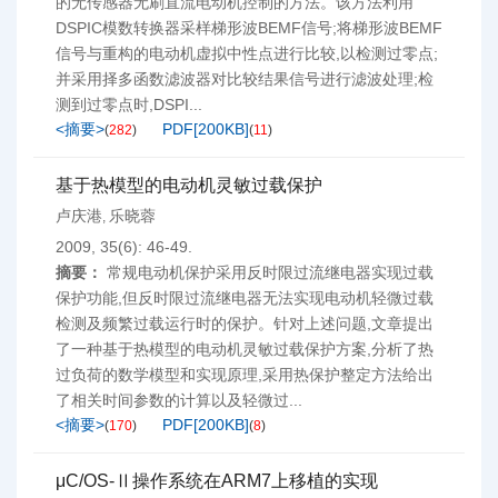
的无传感器无刷直流电动机控制的方法。该方法利用
DSPIC模数转换器采样梯形波BEMF信号;将梯形波BEMF
信号与重构的电动机虚拟中性点进行比较,以检测过零点;
并采用择多函数滤波器对比较结果信号进行滤波处理;检
测到过零点时,DSPI...
<摘要>
PDF[
200KB
]
(
282
)
(
11
)
基于热模型的电动机灵敏过载保护
卢庆港
乐晓蓉
,
2009, 35(6): 46-49.
摘要：
常规电动机保护采用反时限过流继电器实现过载
保护功能,但反时限过流继电器无法实现电动机轻微过载
检测及频繁过载运行时的保护。针对上述问题,文章提出
了一种基于热模型的电动机灵敏过载保护方案,分析了热
过负荷的数学模型和实现原理,采用热保护整定方法给出
了相关时间参数的计算以及轻微过...
<摘要>
PDF[
200KB
]
(
170
)
(
8
)
μC/OS-Ⅱ操作系统在ARM7上移植的实现