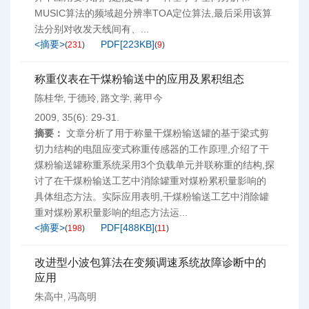
MUSIC算法的频域超分辨率TOA定位算法,最后采用该算
法分别对收发天线间有、...
<摘要>
PDF[
223KB
]
(
231
)
(
9
)
称重仪表在干煤粉输送中的应用及累积组态
陈桂华
于德玲
路文学
蒋甲今
,
,
,
2009, 35(6): 29-31.
摘要：
文章分析了用于称量干煤粉输送罐的基于梁式剪
切力结构的电阻应变式称重传感器的工作原理,介绍了干
煤粉输送罐称重系统采用3个负载单元并联称重的结构,探
讨了在干煤粉输送工艺中消除罐重对煤粉累积量影响的
具体组态方法。实际应用表明,干煤粉输送工艺中消除罐
重对煤粉累积量影响的组态方法运...
<摘要>
PDF[
488KB
]
(
198
)
(
11
)
改进型小波包算法在变频调速系统故障诊断中的
应用
朱高中
冯高明
,