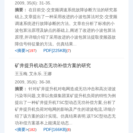
2009, 35(6): 31-35.
摘要：
在目前交-交变频调速系统故障诊断方法的研究基
础上,文章提出了一种采用改进的小波包算法对交-交变频
调速系统进行故障诊断的方法。文章在分析了标准的小
波包算法原理及缺点的基础上,阐述了改进的小波包算法
原理,并详细介绍了采用改进的小波包算法提取变频器故
障信号特征量的方法。仿真结果...
<摘要>
PDF[
225KB
]
(
197
)
(
7
)
矿井提升机动态无功补偿方案的研究
王玉梅
艾永乐
王娜
,
,
2009, 35(6): 36-38.
摘要：
针对矿井提升机对电网造成无功冲击和高次谐波
污染等问题,文章以焦煤集团某矿提升机负荷的特性为例
提出了一种矿井提升机TSC型动态无功补偿方案,分析了
矿井提升机负荷对电网的影响及产生的谐波电流,详细介
绍了该方案的设计实现。仿真结果表明,该TSC型动态无
功补偿方案基本上能满足动态...
<摘要>
PDF[
166KB
]
(
182
)
(
8
)