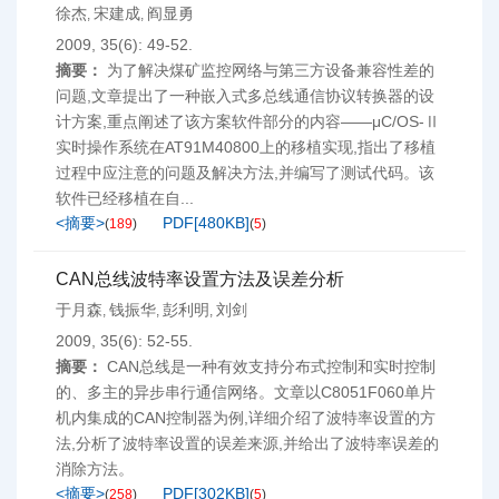
徐杰
宋建成
阎显勇
,
,
2009, 35(6): 49-52.
摘要：
为了解决煤矿监控网络与第三方设备兼容性差的
问题,文章提出了一种嵌入式多总线通信协议转换器的设
计方案,重点阐述了该方案软件部分的内容——μC/OS-Ⅱ
实时操作系统在AT91M40800上的移植实现,指出了移植
过程中应注意的问题及解决方法,并编写了测试代码。该
软件已经移植在自...
<摘要>
PDF[
480KB
]
(
189
)
(
5
)
CAN总线波特率设置方法及误差分析
于月森
钱振华
彭利明
刘剑
,
,
,
2009, 35(6): 52-55.
摘要：
CAN总线是一种有效支持分布式控制和实时控制
的、多主的异步串行通信网络。文章以C8051F060单片
机内集成的CAN控制器为例,详细介绍了波特率设置的方
法,分析了波特率设置的误差来源,并给出了波特率误差的
消除方法。
<摘要>
PDF[
302KB
]
(
258
)
(
5
)