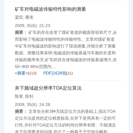
矿车对电磁波传输特性影响的测量
梁宏
潘涛
,
2009, 35(6): 21-23.
摘要：
矿车的存在改变了煤矿巷道的截面形状和尺寸,从
而影响了电磁波传输特性的传输特性。文章对煤矿巷道
中矿车对电磁波的影响进行了现场测量,详细分析了测量
数据。测量结果表明:电磁波的传输衰减与车厢的长度和
传输的频率有关;矿车的存在使电磁波的传输衰减增大;在
50~900 MHz范围内,...
<摘要>
PDF[
162KB
]
(
213
)
(
11
)
井下频域超分辨率TOA定位算法
陈奎
徐钊
,
2009, 35(6): 24-28.
摘要：
文章在分析3种无线定位方法的基础上,指出TOA
定位方法提供的定位精度较高,在井下使用具有一定的可
行性,并针对TOA定位方法的时间分辨率有限、不能满足
井下应用要求的问题,提出了一种基于子空间分解和