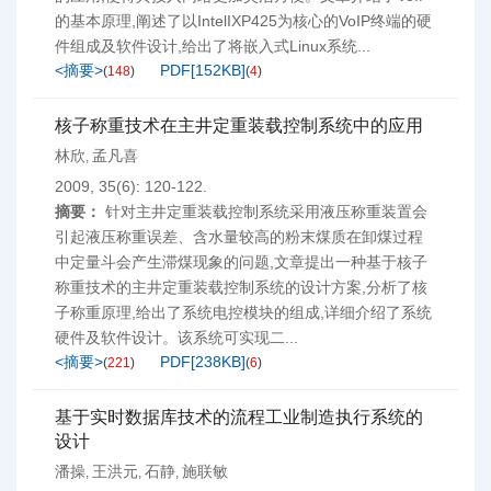
的基本原理,阐述了以IntelIXP425为核心的VoIP终端的硬
件组成及软件设计,给出了将嵌入式Linux系统...
<摘要>
PDF[
152KB
]
(
148
)
(
4
)
核子称重技术在主井定重装载控制系统中的应用
林欣
孟凡喜
,
2009, 35(6): 120-122.
摘要：
针对主井定重装载控制系统采用液压称重装置会
引起液压称重误差、含水量较高的粉末煤质在卸煤过程
中定量斗会产生滞煤现象的问题,文章提出一种基于核子
称重技术的主井定重装载控制系统的设计方案,分析了核
子称重原理,给出了系统电控模块的组成,详细介绍了系统
硬件及软件设计。该系统可实现二...
<摘要>
PDF[
238KB
]
(
221
)
(
6
)
基于实时数据库技术的流程工业制造执行系统的
设计
潘操
王洪元
石静
施联敏
,
,
,