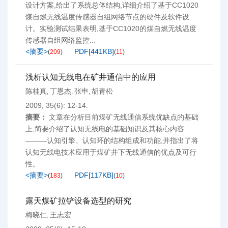
设计方案,给出了系统总体结构,详细介绍了基于CC1020
煤自燃无线温度传感器自组网络节点的硬件及软件设
计。实验测试结果表明,基于CC1020的煤自燃无线温度
传感器自组网络监控...
<摘要>
PDF[
441KB
]
(
209
)
(
11
)
浅析认知无线电在矿井通信中的应用
陈桂真
丁恩杰
张申
胡青松
,
,
,
2009, 35(6): 12-14.
摘要：
文章在分析目前煤矿无线通信系统优缺点的基础
上,简要介绍了认知无线电的基础知识及其核心内容
———认知引擎、认知环的结构组成和功能,并指出了将
认知无线电技术应用于煤矿井下无线通信的优点及可行
性。
<摘要>
PDF[
117KB
]
(
183
)
(
10
)
露天煤矿拉铲设备选型的研究
梅晓仁
王志宏
,