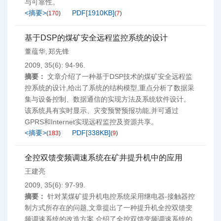
与可靠性。
<摘要>
PDF[
1910KB
]
(
170
)
(
7
)
基于DSP的煤矿安全远程监控系统的设计
董蕴华
郑先锋
,
2009, 35(6): 94-96.
摘要：
文章介绍了一种基于DSP技术的煤矿安全远程监
控系统的设计,给出了系统的结构模型,重点分析了数据采
集与设备控制、数据通信的实现方法及系统软件设计。
该系统具有实时显示、灾变预警预报功能,并可通过
GPRS和Internet实现远程监控及资源共享。
<摘要>
PDF[
338KB
]
(
183
)
(
9
)
全控双馈变频调速系统在矿井提升机中的应用
王建亮
2009, 35(6): 97-99.
摘要：
针对某煤矿提升机电控系统采用继电器-接触器控
制方式所存在的问题,文章提出了一种提升机全控双馈变
频调速系统的改造方案,介绍了全控双馈变频调速系统的