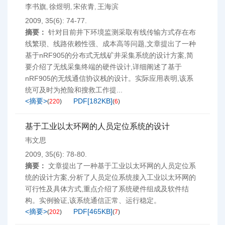
李书旗
徐煜明
宋依青
王海滨
,
,
,
2009, 35(6): 74-77.
摘要：
针对目前井下环境监测采取有线传输方式存在布
线繁琐、线路依赖性强、成本高等问题,文章提出了一种
基于nRF905的分布式无线矿井采集系统的设计方案,简
要介绍了无线采集终端的硬件设计,详细阐述了基于
nRF905的无线通信协议栈的设计。实际应用表明,该系
统可及时为抢险和搜救工作提...
<摘要>
PDF[
182KB
]
(
220
)
(
6
)
基于工业以太环网的人员定位系统的设计
韦文思
2009, 35(6): 78-80.
摘要：
文章提出了一种基于工业以太环网的人员定位系
统的设计方案,分析了人员定位系统接入工业以太环网的
可行性及具体方式,重点介绍了系统硬件组成及软件结
构。实例验证,该系统通信正常、运行稳定。
<摘要>
PDF[
465KB
]
(
202
)
(
7
)