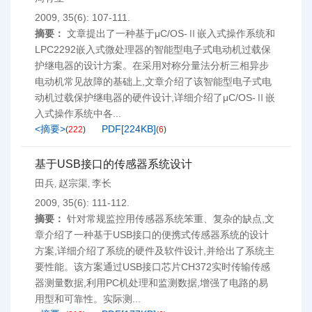
2009, 35(6): 107-111.
摘要：
文章提出了一种基于μC/OS-Ⅱ嵌入式操作系统和
LPC2292嵌入式微处理器的智能型电子式电动机过载保
护继电器的设计方案。在采用对称分量法分析三相异步
电动机常见故障的基础上,文章介绍了该智能型电子式电
动机过载保护继电器的硬件设计,详细介绍了μC/OS-Ⅱ嵌
入式操作系统中各...
<摘要>
PDF[
224KB
]
(
222
)
(
6
)
基于USB接口的传感器系统设计
田兵
赵宗渠
李长
,
,
2009, 35(6): 111-112.
摘要：
针对常规监控用传感器系统笨重、复杂的缺点,文
章介绍了一种基于USB接口的便携式传感器系统的设计
方案,详细介绍了系统的硬件及软件设计,并给出了系统主
要性能。该方案通过USB接口芯片CH372实时传输传感
器测量数据,利用PC机处理和监测数据,增强了电路的易
用型和可靠性。实际测...