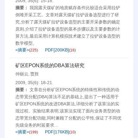
2009, 35(6): 15-18.
摘要：
我国露天煤矿的地质赋存条件比较适合采用拉铲
倒堆开采工艺。文章对露天煤矿拉铲设备选型进行了研
究,分析了露天煤矿拉铲设备选型的主要开采参数的确定
原则,介绍了拉铲设备选型的基本步骤以及主要参数的计
算方法,最后采用计算机模拟技术建立了拉铲设备选型的
数学模型。
<摘要>
PDF[
200KB
]
(
225
)
(
16
)
矿区EPON系统的DBA算法研究
仲丽云
贾胜
,
2009, 35(6): 18-21.
摘要：
文章在分析矿区EPON系统的特殊性和传统的动
态带宽分配(DBA)算法不足的基础上,提出了一种适用于
矿区EPON系统的改进DBA算法,详细分析了该算法的实
现过程。实验结果表明,该算法实现了面向业务类型的动
态带宽分配功能,同时兼顾了分配的公平性,保证了不同优
先级业务的时延要求...
<摘要>
PDF[
176KB
]
(
199
)
(
10
)