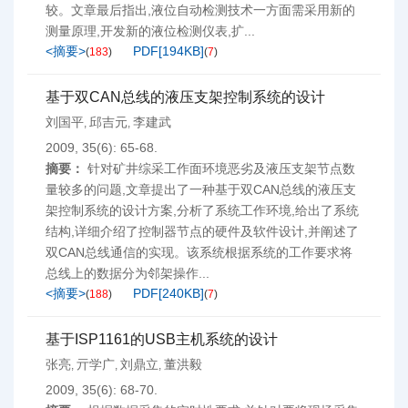
较。文章最后指出,液位自动检测技术一方面需采用新的
测量原理,开发新的液位检测仪表,扩...
<摘要>
PDF[
194KB
]
(
183
)
(
7
)
基于双CAN总线的液压支架控制系统的设计
刘国平
邱吉元
李建武
,
,
2009, 35(6): 65-68.
摘要：
针对矿井综采工作面环境恶劣及液压支架节点数
量较多的问题,文章提出了一种基于双CAN总线的液压支
架控制系统的设计方案,分析了系统工作环境,给出了系统
结构,详细介绍了控制器节点的硬件及软件设计,并阐述了
双CAN总线通信的实现。该系统根据系统的工作要求将
总线上的数据分为邻架操作...
<摘要>
PDF[
240KB
]
(
188
)
(
7
)
基于ISP1161的USB主机系统的设计
张亮
亓学广
刘鼎立
董洪毅
,
,
,
2009, 35(6): 68-70.