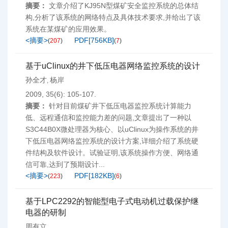
摘要：
文章介绍了KJ95N型煤矿安全监控系统的总体结
构,分析了该系统的网络特点及具体技术要求,并给出了该
系统在某煤矿的应用效果。
<摘要>
PDF[
756KB
]
(
207
)
(
7
)
基于uClinux的井下低压电器网络监控系统的设计
孙全才
杨岸
,
2009, 35(6): 105-107.
摘要：
针对目前煤矿井下低压电器监控系统计算能力
低、远程通信和监控能力差的问题,文章提出了一种以
S3C44B0X微处理器为核心、以uClinux为操作系统的井
下低压电器网络监控系统的设计方案,详细介绍了系统硬
件结构及软件设计。试验证明,该系统操作方便、网络通
信可靠,达到了预期设计...
<摘要>
PDF[
182KB
]
(
223
)
(
6
)
基于LPC2292的智能型电子式电动机过载保护继
电器的研制
周有立