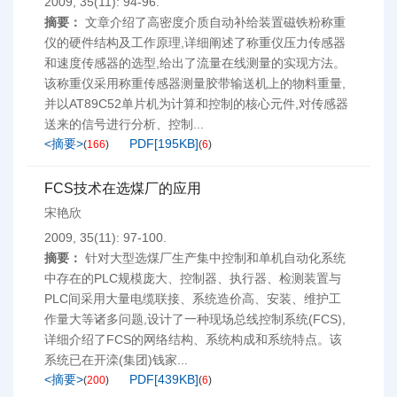
2009, 35(11): 94-96.
摘要：
文章介绍了高密度介质自动补给装置磁铁粉称重
仪的硬件结构及工作原理,详细阐述了称重仪压力传感器
和速度传感器的选型,给出了流量在线测量的实现方法。
该称重仪采用称重传感器测量胶带输送机上的物料重量,
并以AT89C52单片机为计算和控制的核心元件,对传感器
送来的信号进行分析、控制...
<摘要>
PDF[
195KB
]
(
166
)
(
6
)
FCS技术在选煤厂的应用
宋艳欣
2009, 35(11): 97-100.
摘要：
针对大型选煤厂生产集中控制和单机自动化系统
中存在的PLC规模庞大、控制器、执行器、检测装置与
PLC间采用大量电缆联接、系统造价高、安装、维护工
作量大等诸多问题,设计了一种现场总线控制系统(FCS),
详细介绍了FCS的网络结构、系统构成和系统特点。该
系统已在开滦(集团)钱家...
<摘要>
PDF[
439KB
]
(
200
)
(
6
)