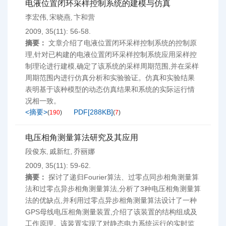
电液位置闭环采样控制系统的建模与仿真
李宏伟
宋晓燕
卞和营
,
,
2009, 35(11): 56-58.
摘要：
文章介绍了电液位置闭环采样控制系统的控制原
理,针对已构建的电液位置闭环采样控制系统应用采样控
制理论进行建模,确定了该系统的采样周期范围,并在采样
周期范围内进行仿真分析和实验验证。仿真和实验结果
表明基于该种模型的动态仿真结果和系统的实际运行情
况相一致。
<摘要>
PDF[
288KB
]
(
190
)
(
7
)
电压相角测量算法研究及其应用
段俊东
戚新红
乔丽娜
,
,
2009, 35(11): 59-62.
摘要：
探讨了递归Fourier算法、过零点同步相角测量算
法和过零点异步相角测量算法,分析了3种电压相角测量算
法的优缺点,并利用过零点异步相角测量算法设计了一种
GPS母线电压相角测量装置,介绍了该装置的结构组成及
工作原理。该装置实现了对静态电力系统运行的实时监