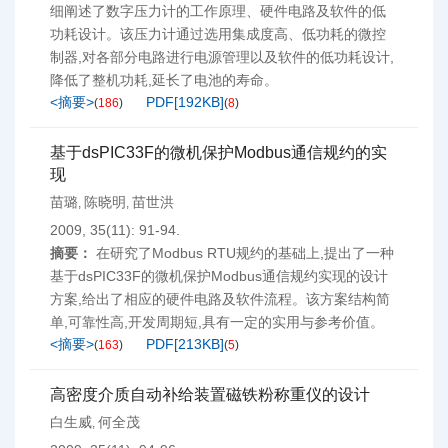
细阐述了数字压力计的工作原理、硬件电路及软件的低
功耗设计。该压力计通过选用集成度高、低功耗的微控
制器,对各部分电路进行电源管理以及软件的低功耗设计,
降低了整机功耗,延长了电池的寿命。
<摘要>
PDF[
192KB
]
(
186
)
(
8
)
基于dsPIC33F的微机保护Modbus通信规约的实
现
苗璐
陈晓明
苗世洪
,
,
2009, 35(11): 91-94.
摘要：
在研究了Modbus RTU规约的基础上,提出了一种
基于dsPIC33F的微机保护Modbus通信规约实现的设计
方案,给出了相应的硬件电路及软件流程。该方案结构简
单,可靠性高,开发周期短,具有一定的实用与参考价值。
<摘要>
PDF[
213KB
]
(
163
)
(
5
)
高密度介质自动补给装置磁铁粉称重仪的设计
白生威
何全茂
,