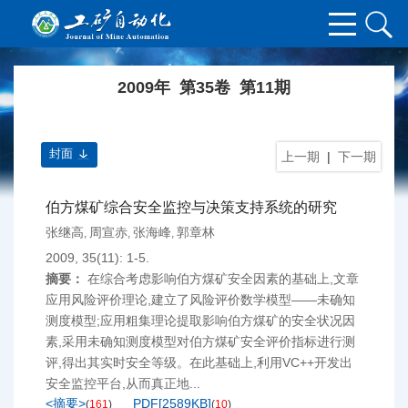
2009年 第35卷 第11期
封面
上一期
|
下一期
伯方煤矿综合安全监控与决策支持系统的研究
张继高
周宣赤
张海峰
郭章林
,
,
,
2009, 35(11): 1-5.
摘要：
在综合考虑影响伯方煤矿安全因素的基础上,文章
应用风险评价理论,建立了风险评价数学模型——未确知
测度模型;应用粗集理论提取影响伯方煤矿的安全状况因
素,采用未确知测度模型对伯方煤矿安全评价指标进行测
评,得出其实时安全等级。在此基础上,利用VC++开发出
安全监控平台,从而真正地...
<摘要>
PDF[
2589KB
]
(
161
)
(
10
)