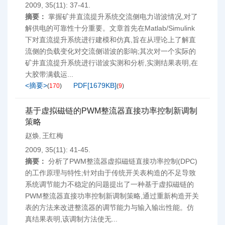
2009, 35(11): 37-41.
摘要：
掌握矿井直流提升系统交流侧电力谐波情况,对了
解供电的可靠性十分重要。文章首先在Matlab/Simulink
下对直流提升系统进行建模和仿真,旨在从理论上了解直
流侧的负载变化对交流侧谐波的影响;其次对一个实际的
矿井直流提升系统进行谐波实测和分析,实测结果表明,在
大胶带满载运...
<摘要>
PDF[
1679KB
]
(
170
)
(
9
)
基于虚拟磁链的PWM整流器直接功率控制新调制
策略
赵焕
王红梅
,
2009, 35(11): 41-45.
摘要：
分析了PWM整流器虚拟磁链直接功率控制(DPC)
的工作原理与特性;针对由于传统开关表构造的不足导致
系统调节能力不稳定的问题提出了一种基于虚拟磁链的
PWM整流器直接功率控制新调制策略,通过重新构造开关
表的方法来改进整流器的调节能力与输入输出性能。仿
真结果表明,该调制方法使无...