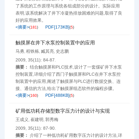
了系统的工作原理与系统各组成部分的设计。实际应用
表明,该系统解决了井下冷凝热排放困难的问题,取得了良
好的应用效果。
<摘要>
PDF[
173KB
]
(
181
)
(
5
)
触摸屏在井下水泵控制装置中的应用
马勇
程铁栋
臧其亮
史志鹏
,
,
,
2009, 35(11): 84-87.
摘要：
结合触摸屏和PLC技术,设计了一套煤矿井下水泵
控制装置,详细介绍了西门子触摸屏和PLC在井下水泵控
制装置中的应用,阐述了触摸屏与PLC进行数据交换、连
接、通信的方法,给出了触摸屏组态软件的编程步骤。
<摘要>
PDF[
488KB
]
(
160
)
(
5
)
矿用低功耗存储型数字压力计的设计与实现
王成义
崔建明
郭秀梅
,
,
2009, 35(11): 87-90.
摘要：
介绍了一种低功耗矿用数字压力计的设计方法,详