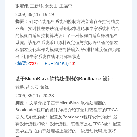
张宏伟
王新环
余发山
王福忠
,
,
,
2009, 35(11): 16-19.
摘要：
针对传统配料系统的控制方法普遍存在控制精度
不高、实时性差等缺陷,采用模糊理论和专家系统相结合
的模糊自适应控制算法设计了一种模糊自适应微机配料
系统。该配料系统采用原料设定值与实际给料值的偏差
和偏差变化率作为模糊控制器输入,给/排料速度值作为输
出,利用专家系统在线评判称量状态...
<摘要>
PDF[
284KB
]
(
232
)
(
10
)
基于MicroBlaze软核处理器的Bootloader设计
戴岳
苗长云
荣锋
,
,
2009, 35(11): 20-23.
摘要：
文章介绍了基于MicroBlaze软核处理器的
Bootloader程序的设计,详细介绍了适用该程序的FPGA
嵌入式系统的硬件配置及Bootloader程序设计的硬件逻
辑设计流程和软件设计流程。该程序是在FPGA硬件配置
完毕之后,在内部处理器上运行的一段启动代码,用来将