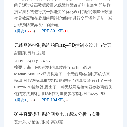
的是通过提高数据质量来保障故障诊断的准确性,即从数
据采集系统进行抗干扰能力的优化设计(线外)来降低数据
变异效应和在后期使用维护(线内)进行变异源的识别、减
少或预防变异发生的措施,...
<摘要>
PDF[
301KB
]
(
223
)
(
11
)
无线网络控制系统的Fuzzy-PD控制器设计与仿真
彭丽萍
郭静
彭晨
,
,
2009, 35(11): 33-36.
摘要：
基于网络控制仿真软件TrueTime以及
Matlab/Simulink环境构建了一个无线网络控制系统仿真
模型,对系统模型和控制策略进行了仿真实验;设计了一种
Fuzzy-PD控制器,提出了一种无线网络控制器参数离线优
化的方法,即利用ITAE作为重要参考指标对Fuzzy-PD...
<摘要>
PDF[
194KB
]
(
155
)
(
8
)
矿井直流提升系统网侧电力谐波分析与实测
艾永乐
胡治国
张展
高彩霞
,
,
,