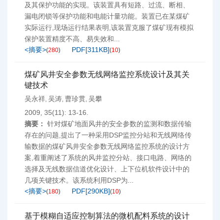
及其保护功能的实现。该装置具有短路、过流、断相、
漏电闭锁等保护功能和电能计量功能。装置已在某煤矿
实际运行,现场运行结果表明,该装置克服了煤矿现有模拟
保护装置精度不高、易失效和...
<摘要>
PDF[
311KB
]
(
280
)
(
10
)
煤矿风井安全参数无线网络监控系统设计及其关
键技术
吴永祥
吴涛
曹珍贯
吴攀
,
,
,
2009, 35(11): 13-16.
摘要：
针对煤矿地面风井的安全参数的监测和数据传输
存在的问题,提出了一种采用DSP监控分站和无线网络传
输数据的煤矿风井安全参数无线网络监控系统的设计方
案,着重阐述了系统的风井监控分站、接口电路、网络的
选择及无线数据信道优化设计、上下位机软件设计中的
几项关键技术。该系统利用DSP为...
<摘要>
PDF[
290KB
]
(
180
)
(
10
)
基于模糊自适应控制算法的微机配料系统的设计