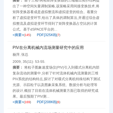
摘要：
基于三相-两相矩阵变换器的三端输出拓扑结构提
出了一种空间矢量调制策略,该策略采用间接变换技术,将
矩阵变换器看成是虚拟整流和虚拟逆变的组合。着重分
析了虚拟逆变环节,给出了具体的调制算法,并通过综合虚
拟整流及虚拟逆变环节得到了矩阵变换器占空比的计算
公式。基于dSPACE平台的...
<摘要>
PDF[
325KB
]
(
145
)
(
7
)
PIV在分离机械内流场测量研究中的应用
杨萍
张总
,
2009, 35(11): 53-55.
摘要：
将粒子图象速度场仪(PIV)引入到碟式分离机内部
复杂流动的测量中,分析了针对流体机械内流测量的三维
PIV系统的结构特点,探讨了对碟式分离机特殊结构下测试
光源、示踪粒子以及图象采集系统、数据分析与处理等
的设计,概括了目前在流体机械测量方面已取得的研究成
果。最后预期了PIV测...
<摘要>
PDF[
208KB
]
(
169
)
(
6
)