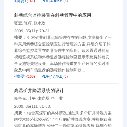
<摘要>
PDF[
406KB
]
(
141
)
(
5
)
斜巷综合监控装置在斜巷管理中的应用
张宏
陈辉
赵永政
,
,
2009, 35(11): 79-81.
摘要：
针对矿井斜巷运输管理存在的问题,文章提出了一
种采用斜巷综合监控装置进行管理的方案,详细介绍了斜
巷综合监控装置在斜巷管理中的应用。该装置通过斜巷
视频监视系统和斜巷道岔远程控制及显示系统将斜巷安
全设施等关键设备、车场操作等重要生产环节的实时图
象及中间车场道岔的远程操作控制和状...
<摘要>
PDF[
477KB
]
(
165
)
(
5
)
高温矿井降温系统的设计
杨争光
叶平
张晓磊
毕于业
,
,
,
2009, 35(11): 81-83.
摘要：
结合某煤矿的具体情况,通过对多个矿井降温方案
的技术经济比较,确定了可行的矿井降温方案,并根据该高
温矿井的实际情况,设计了一种可靠的降温系统,详细介绍