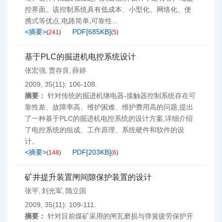
控界面。该控制系统具有低成本、小型化、网络化、便
携式等优点,电路简单,可靠性...
<摘要>
PDF[
685KB
]
(
241
)
(
5
)
基于PLC的掘进机电控系统设计
张宏强
贾存良
薛婷
,
,
2009, 35(11): 106-108.
摘要：
针对传统的掘进机继电器-接触器控制系统存在可
靠性差、故障率高、维护困难、维护费用高的问题,提出
了一种基于PLC的掘进机电控系统的设计方案,详细介绍
了电控系统的组成、工作原理、系统硬件和软件的设
计。
<摘要>
PDF[
203KB
]
(
148
)
(
6
)
矿井提升装置闸间隙保护装置的设计
张平
刘光军
隋立国
,
,
2009, 35(11): 109-111.
摘要：
针对目前煤矿采用的闸瓦磨损与弹簧疲劳保护开