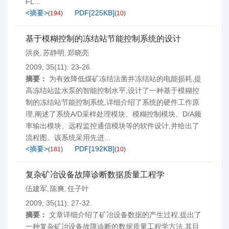
FL...
<摘要>
PDF[
225KB
]
(
194
)
(
10
)
基于模糊控制的冻结站节能控制系统的设计
洪炎
苏静明
郑晓亮
,
,
2009, 35(11): 23-26.
摘要：
为有效降低煤矿冻结法凿井冻结站的电能损耗,提
高冻结站盐水泵的智能控制水平,设计了一种基于模糊控
制的冻结站节能控制系统,详细介绍了系统的硬件工作原
理,阐述了系统A/D采样处理模块、模糊控制模块、D/A频
率输出模块、远程监控通信模块等的软件设计,并给出了
流程图。该系统采用先进...
<摘要>
PDF[
192KB
]
(
181
)
(
10
)
复杂矿冶设备故障诊断数据质量工程学
伍建军
陈爽
任子叶
,
,
2009, 35(11): 27-32.
摘要：
文章详细介绍了矿冶设备数据的产生过程,提出了
一种复杂矿冶设备故障诊断的数据质量工程学方法,其目