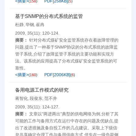
<摘要>
PDF[
258KB
]
(
158
)
(
5
)
基于SNMP的分布式系统的监管
杜静
华钢
崔冉
,
,
2009, 35(11): 120-124.
摘要：
针对分布式煤矿安全监管系统存在着故障管理的
问题,提出了一种基于SNMP协议的分布式系统的故障监
管子系统,介绍了故障监管子系统的主要功能和实现方
法。该系统的应用提高了分布式煤矿安全监管系统的可
靠性。
<摘要>
PDF[
2006KB
]
(
160
)
(
6
)
备用电源工作模式的研究
蒋智化
段俊东
范不井
,
,
2009, 35(11): 124-127.
摘要：
文章以"两进两出"典型的供电网络为例,分析了其
可能的工作与备用方式在运行中存在的问题及优缺点,提
出了改进措施及备自投工作的几点建议。采取上下级信
息共享确定合理工作与备用供电方式,优先在一级负荷侧