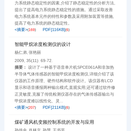
力系统静态稳定性的因素,介绍了静态稳定性的分析方法,
提出了提高电力系统静态稳定性的措施。通过采取改善
电力系统基本元件的特性和参数及采用附加装置等措施,
提高了电力系统的静态稳定性。
<摘要>
PDF[
116KB
]
(
169
)
(
6
)
智能甲烷浓度检测仪的设计
杨仁弟
张艳丽
,
2009, 35(11): 69-72.
摘要：
设计了一种基于语音单片机SPCE061A和非加热
半导体气体传感器的智能甲烷浓度检测仪,详细介绍了该
仪器的工作原理、硬件结构和软件设计。该仪器有LCD
显示和语音播报两种输出模式,直观实用;还可通过软件修
正灵敏度,克服了传统检测仪器存在的气体传感器输出与
甲烷浓度难以线性化、灵...
<摘要>
PDF[
211KB
]
(
207
)
(
6
)
煤矿通风机变频控制系统的开发与应用
孙传余
肖林京
孙慧
王书平
,
,
,