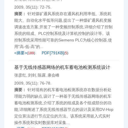
2009, 35(11): 72-75.
摘要：
针对煤矿通风系统存在通风机利用率低、系统耗
能大、自动化水平低等问题,提出了一种煤矿通风机变频
调速改造方案,开发了一种变频控制系统,详细介绍了控制
系统的组成、PLC控制系统及计算机控制的设计等。该
控制系统采用性能可靠的Siemens PLC为核心控制器,使
用"高-低-高"的...
<摘要>
PDF[
791KB
]
(
189
)
(
5
)
基于无线传感器网络的机车蓄电池检测系统设计
张彦红
刘剑
陈露
康会峰
,
,
,
2009, 35(11): 76-78.
摘要：
针对现有的机车蓄电池检测系统存在数据分析处
理能力弱的缺点,设计了一种基于无线传感器网络的机车
蓄电池检测系统,介绍了系统的组成及各个组成部分的功
能,详细阐述了系统无线传感器节点的设计及采用DV-Hop
定位算法进行节点定位的方法。该系统采用嵌入式实时
操作系统和实时数据库对采集...