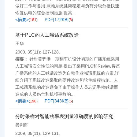
做好工作与备用,兼顾系统健康稳定与负荷分级分批快速
恢复供电的综合控制措施,提高...
<摘要>
PDF[
172KB
]
(
181
)
(
8
)
基于PLC的人工喊话系统改造
王华
2009, 35(11): 127-128.
摘要：
针对黄骅港一期翻车机设计初期的广播系统采用
人工喊话安全性低的问题,提出了采用PLC和Rsview将该
广播系统的人工喊话改造为自动作业喊话系统的方案,详
细介绍了系统改造采取的硬件改造和软件编程措施。人
工喊话系统的改造避免了由于操作人员忘记手动喊话而
造成的人员伤亡和机损事故的...
<摘要>
PDF[
343KB
]
(
190
)
(
5
)
分时采样对智能功率表测量准确度的影响研究
晏剑辉
2009, 35(11): 129-131.