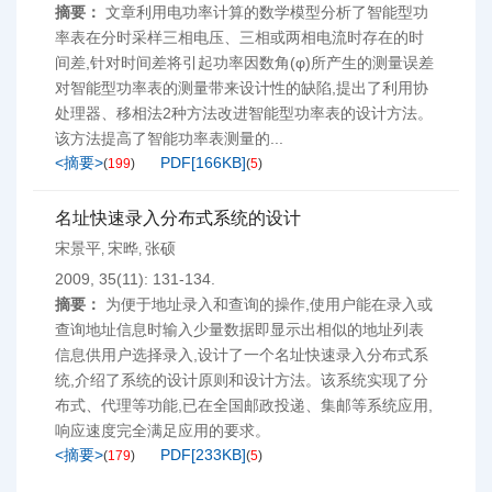
摘要：
文章利用电功率计算的数学模型分析了智能型功
率表在分时采样三相电压、三相或两相电流时存在的时
间差,针对时间差将引起功率因数角(φ)所产生的测量误差
对智能型功率表的测量带来设计性的缺陷,提出了利用协
处理器、移相法2种方法改进智能型功率表的设计方法。
该方法提高了智能功率表测量的...
<摘要>
PDF[
166KB
]
(
199
)
(
5
)
名址快速录入分布式系统的设计
宋景平
宋晔
张硕
,
,
2009, 35(11): 131-134.
摘要：
为便于地址录入和查询的操作,使用户能在录入或
查询地址信息时输入少量数据即显示出相似的地址列表
信息供用户选择录入,设计了一个名址快速录入分布式系
统,介绍了系统的设计原则和设计方法。该系统实现了分
布式、代理等功能,已在全国邮政投递、集邮等系统应用,
响应速度完全满足应用的要求。
<摘要>
PDF[
233KB
]
(
179
)
(
5
)