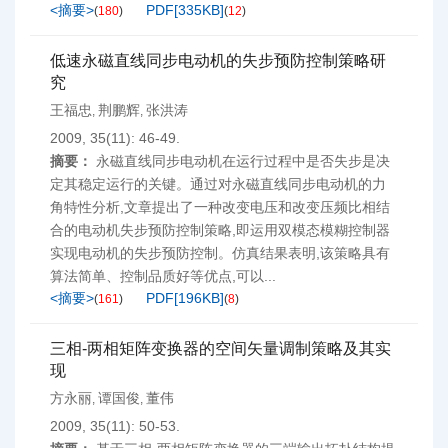
<摘要>
PDF[
335KB
]
(
180
)
(
12
)
低速永磁直线同步电动机的失步预防控制策略研
究
王福忠
荆鹏辉
张洪涛
,
,
2009, 35(11): 46-49.
摘要：
永磁直线同步电动机在运行过程中是否失步是决
定其稳定运行的关键。通过对永磁直线同步电动机的力
角特性分析,文章提出了一种改变电压和改变压频比相结
合的电动机失步预防控制策略,即运用双模态模糊控制器
实现电动机的失步预防控制。仿真结果表明,该策略具有
算法简单、控制品质好等优点,可以...
<摘要>
PDF[
196KB
]
(
161
)
(
8
)
三相-两相矩阵变换器的空间矢量调制策略及其实
现
方永丽
谭国俊
董伟
,
,
2009, 35(11): 50-53.