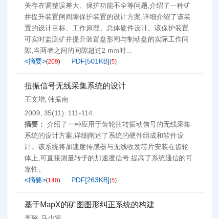
关存在调整误差大、保护功能不全等问题,介绍了一种矿
井提升装置闸间隙保护装置的设计方案,详细介绍了该装
置的设计目标、工作原理、总体硬件设计。该保护装置
可实时监测矿井提升装置盘形闸与制动盘的实际工作间
隙,当两者之间的间隙超过2 mm时...
<摘要>
PDF[
501KB
]
(
209
)
(
5
)
扭振信号无线采集系统的设计
王文增
韩振南
,
2009, 35(11): 111-114.
摘要：
介绍了一种应用于齿轮扭转振动信号的无线采集
系统的设计方案,详细阐述了系统的硬件组成和软件设
计。该系统将加速度传感器与无线收发芯片安装在齿轮
体上,可直接测量转子的加速度信号,提高了系统通信的可
靠性。
<摘要>
PDF[
263KB
]
(
140
)
(
5
)
基于MapX的矿图图形纠正系统的构建
李璐
马少寅
,