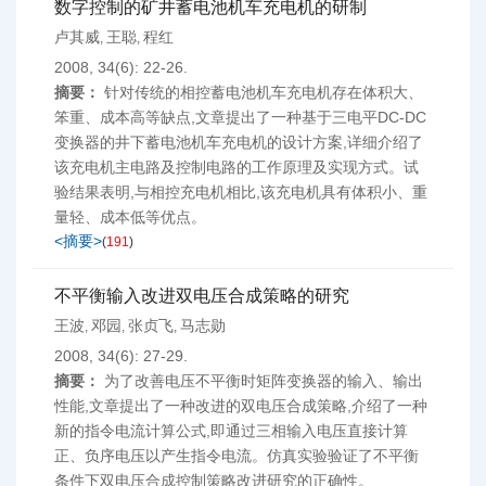
数字控制的矿井蓄电池机车充电机的研制
卢其威
王聪
程红
,
,
2008, 34(6): 22-26.
摘要：
针对传统的相控蓄电池机车充电机存在体积大、
笨重、成本高等缺点,文章提出了一种基于三电平DC-DC
变换器的井下蓄电池机车充电机的设计方案,详细介绍了
该充电机主电路及控制电路的工作原理及实现方式。试
验结果表明,与相控充电机相比,该充电机具有体积小、重
量轻、成本低等优点。
<摘要>
(
191
)
不平衡输入改进双电压合成策略的研究
王波
邓园
张贞飞
马志勋
,
,
,
2008, 34(6): 27-29.
摘要：
为了改善电压不平衡时矩阵变换器的输入、输出
性能,文章提出了一种改进的双电压合成策略,介绍了一种
新的指令电流计算公式,即通过三相输入电压直接计算
正、负序电压以产生指令电流。仿真实验验证了不平衡
条件下双电压合成控制策略改进研究的正确性。