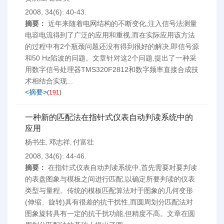
2008, 34(6): 40-43.
摘要：
近年来随着电网结构的不断变化,注入信号法测量
电容电流得到了广泛的应用和重视,而在实际应用该方法
的过程中有2个瓶颈问题还没有得到很好的解决,即信号源
和50 Hz陷波的问题。文章针对这2个问题,提出了一种采
用数字信号处理器TMS320F2812和数字频率直接合成技
术相结合实现...
<摘要>
(
191
)
一种新的匹配法在指针式仪表自动判读系统中的
应用
杨书生
邓志祥
付富壮
,
,
2008, 34(6): 44-46.
摘要：
在指针式仪表自动判读系统中,首先需要对要判读
的表盘图象与模板之间进行匹配,以确定所要判读的仪表
类型与量程。传统的模板匹配算法对于图象的几何变形
(伸缩、旋转)具有很差的抗干扰性,而圆周划分匹配法对
图象旋转具有一定的抗干扰功能,但精度不高。文章在圆