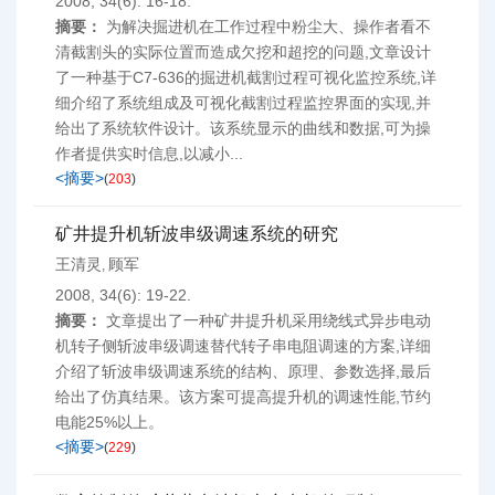
2008, 34(6): 16-18.
摘要：
为解决掘进机在工作过程中粉尘大、操作者看不
清截割头的实际位置而造成欠挖和超挖的问题,文章设计
了一种基于C7-636的掘进机截割过程可视化监控系统,详
细介绍了系统组成及可视化截割过程监控界面的实现,并
给出了系统软件设计。该系统显示的曲线和数据,可为操
作者提供实时信息,以减小...
<摘要>
(
203
)
矿井提升机斩波串级调速系统的研究
王清灵
顾军
,
2008, 34(6): 19-22.
摘要：
文章提出了一种矿井提升机采用绕线式异步电动
机转子侧斩波串级调速替代转子串电阻调速的方案,详细
介绍了斩波串级调速系统的结构、原理、参数选择,最后
给出了仿真结果。该方案可提高提升机的调速性能,节约
电能25%以上。
<摘要>
(
229
)