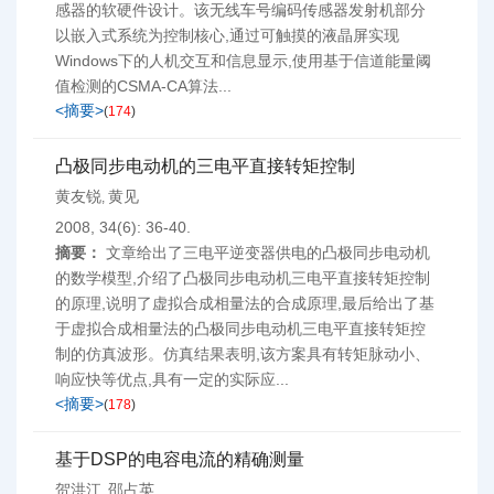
感器的软硬件设计。该无线车号编码传感器发射机部分
以嵌入式系统为控制核心,通过可触摸的液晶屏实现
Windows下的人机交互和信息显示,使用基于信道能量阈
值检测的CSMA-CA算法...
<摘要>
(
174
)
凸极同步电动机的三电平直接转矩控制
黄友锐
黄见
,
2008, 34(6): 36-40.
摘要：
文章给出了三电平逆变器供电的凸极同步电动机
的数学模型,介绍了凸极同步电动机三电平直接转矩控制
的原理,说明了虚拟合成相量法的合成原理,最后给出了基
于虚拟合成相量法的凸极同步电动机三电平直接转矩控
制的仿真波形。仿真结果表明,该方案具有转矩脉动小、
响应快等优点,具有一定的实际应...
<摘要>
(
178
)
基于DSP的电容电流的精确测量
贺洪江
邵占英
,