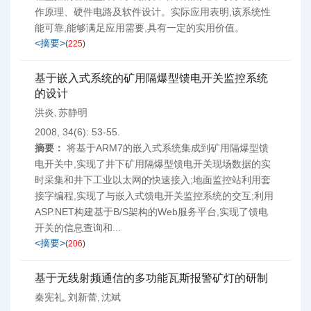
作原理、硬件电路及软件设计。实际应用表明,该系统性
能可靠,能够满足应用需要,具有一定的实用价值。
<摘要>
(
225
)
基于嵌入式系统的矿用隔爆型馈电开关监控系统
的设计
洪炎
苏静明
,
2008, 34(6): 53-55.
摘要：
将基于ARM7的嵌入式系统集成到矿用隔爆型馈
电开关中,实现了井下矿用隔爆型馈电开关现场数据的实
时采集和井下工业以太网的快速接入;地面监控站利用套
接字编程,实现了与嵌入式馈电开关监控系统的交互;利用
ASP.NET构建基于B/S架构的Web服务平台,实现了馈电
开关的信息查询和...
<摘要>
(
206
)
基于无线射频通信的多功能瓦斯报警矿灯的研制
秦宪礼
刘新蕾
沈斌
,
,