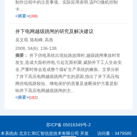
制作过程中的注意事项。实际应用表明,该PCI微机控制
卡...
<摘要>
(
168
)
井下电网越级跳闸的研究及解决建议
吴文瑕
陈柏峰
高燕
,
,
2008, 34(6): 136-138.
摘要：
井下供电系统出现短路故障时,越级跳闸事故时常
发生,造成大面积停电,引起瓦斯积聚,威胁井下工人生命安
全,严重时将会造成整个煤矿生产系统的瘫痪。文章分析
了井下高压电网越级跳闸产生的原因,指出了井下高压电
网供电线路较短、继电保护的质量及速断保护方案是影
响井下高压电网越级跳闸的主...
<摘要>
(
182
)
苏ICP备 05016349号-2
本系统由
北京仁和汇智信息技术有限公司
开发
访问量：
3479585