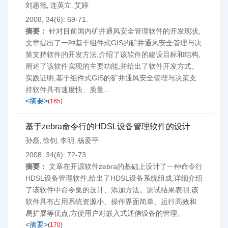
刘惠德
连英立
艾婷
,
,
2008, 34(6): 69-71.
摘要：
针对目前国内矿井通风安全管理软件的开发现状,
文章提出了一种基于组件式GIS的矿井通风安全管理与决
策支持软件的开发方法,介绍了该软件的建设目标和结构,
阐述了该软件实现的主要功能,并给出了软件开发方式。
实践证明,基于组件式GIS的矿井通风安全管理与决策支
持软件具有速度快、质量...
<摘要>
(
165
)
基于zebra命令行的HDSL设备管理软件的设计
孙磊
徐钊
李明
杨爱平
,
,
,
2008, 34(6): 72-73.
摘要：
文章在开源软件zebra的基础上设计了一种命令行
HDSL设备管理软件,给出了HDSL设备系统组成,详细介绍
了该软件中命令集的设计、添加方法。测试结果表明,该
软件具有占用系统资源小、操作界面简单、运行高效和
易扩展等优点,方便用户对嵌入式通信设备的管理。
<摘要>
(
170
)