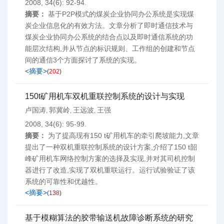
2008, 34(6): 92-94.
摘要：
基于P2P模式的煤炭企业协同办公系统是实现煤
炭企业信息化的有效方法。文章分析了即时通信技术与
煤炭企业协同办公系统的结合点以及即时通信系统的功
能层次结构,并从节点的标识规则、工作组的创建和节点
间的通信3个方面探讨了系统的实现。
<摘要>
(
202
)
150t矿用机车双机重联控制系统的设计与实现
卢国涛
郭冀岭
王远波
王强
,
,
,
2008, 34(6): 95-99.
摘要：
为了提高现有150 t矿用机车的牵引爬坡能力,文章
提出了一种双机重联控制系统的设计方案,介绍了150 t韶
峰矿用机车网络控制方案的选择及实现,并对其司机控制
器进行了改造,实现了双机重联运行。运行试验验证了该
系统的可靠性和优越性。
<摘要>
(
138
)
基于模糊算法的胶带输送机故障诊断系统的研究