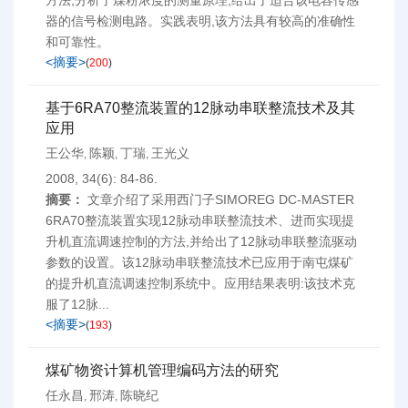
方法,分析了煤粉浓度的测量原理,给出了适合该电容传感
器的信号检测电路。实践表明,该方法具有较高的准确性
和可靠性。
<摘要>
(
200
)
基于6RA70整流装置的12脉动串联整流技术及其
应用
王公华
陈颖
丁瑞
王光义
,
,
,
2008, 34(6): 84-86.
摘要：
文章介绍了采用西门子SIMOREG DC-MASTER
6RA70整流装置实现12脉动串联整流技术、进而实现提
升机直流调速控制的方法,并给出了12脉动串联整流驱动
参数的设置。该12脉动串联整流技术已应用于南屯煤矿
的提升机直流调速控制系统中。应用结果表明:该技术克
服了12脉...
<摘要>
(
193
)
煤矿物资计算机管理编码方法的研究
任永昌
邢涛
陈晓纪
,
,