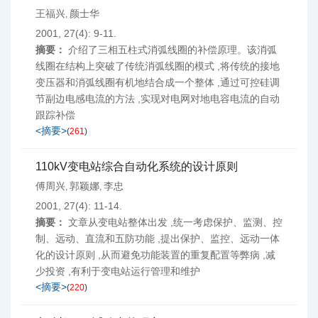
王福兴
颜士华
,
2001, 27(4): 9-11.
摘要：
介绍了三相五柱式消弧线圈的补偿原理。该消弧
线圈在结构上突破了传统消弧线圈的模式 ,将传统的接地
变压器和消弧线圈有机地结合成一个整体 ,通过可控硅调
节副边电感电流的方法 ,实现对电网对地电容电流的自动
跟踪补偿
<摘要>
(
261
)
110kV变电站综合自动化系统的设计原则
傅周兴
郭颖娜
李忠
,
,
2001, 27(4): 11-14.
摘要：
文章从变电站整体出发 ,统一考虑保护、监测、控
制、远动、直流和五防功能 ,提出保护、监控、远动一体
化的设计原则 ,从而避免功能装置的重复配置等弊病 ,减
少投资 ,有利于变电站运行管理和维护
<摘要>
(
220
)