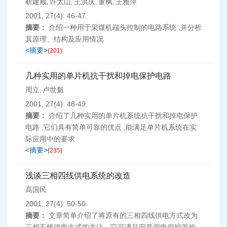
靳建顺
许太山
王洪庆
董枫
王雅萍
,
,
,
,
2001, 27(4): 46-47.
摘要：
介绍一种用于采煤机端头控制的电路系统 ,并分析
其原理、结构及应用情况
<摘要>
(
201
)
几种实用的单片机抗干扰和掉电保护电路
周立
卢世魁
,
2001, 27(4): 48-49.
摘要：
介绍了几种实用的单片机系统抗干扰和掉电保护
电路 ,它们具有简单可靠的优点 ,能满足单片机系统在实
际应用中的要求
<摘要>
(
235
)
浅谈三相四线供电系统的改造
高国民
2001, 27(4): 50-50.
摘要：
文章简单介绍了将原有的三相四线供电方式改为