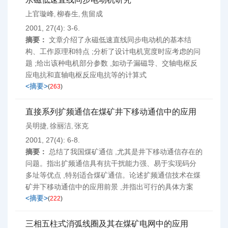
上官璇峰
柳春生
焦留成
,
,
2001, 27(4): 3-6.
摘要：
文章介绍了永磁低速直线同步电动机的基本结
构、工作原理和特点 ;分析了设计电机宽度时应考虑的问
题 ;给出该种电机部分参数 ,如动子漏磁导、交轴电枢反
应电抗和直轴电枢反应电抗等的计算式
<摘要>
(
263
)
直接系列扩频通信在煤矿井下移动通信中的应用
吴明捷
徐丽洁
张克
,
,
2001, 27(4): 6-8.
摘要：
总结了我国煤矿通信 ,尤其是井下移动通信存在的
问题。指出扩频通信具有抗干扰能力强、易于实现码分
多址等优点 ,特别适合煤矿通信。论述扩频通信技术在煤
矿井下移动通信中的应用前景 ,并指出可行的具体方案
<摘要>
(
222
)
三相五柱式消弧线圈及其在煤矿电网中的应用