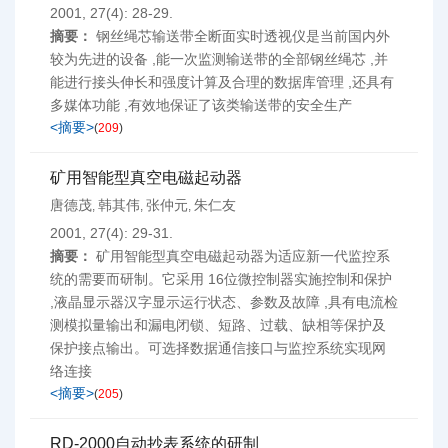
2001, 27(4): 28-29.
摘要：
钢丝绳芯输送带全断面实时透视仪是当前国内外
较为先进的设备 ,能一次监测输送带的全部钢丝绳芯 ,并
能进行接头伸长和强度计算及合理的数据库管理 ,还具有
多媒体功能 ,有效地保证了该类输送带的安全生产
<摘要>
(
209
)
矿用智能型真空电磁起动器
唐德茂
韩其伟
张仲元
朱仁友
,
,
,
2001, 27(4): 29-31.
摘要：
矿用智能型真空电磁起动器为适应新一代监控系
统的需要而研制。它采用 16位微控制器实施控制和保护
,液晶显示器汉字显示运行状态、参数及故障 ,具有电流检
测模拟量输出和漏电闭锁、短路、过载、缺相等保护及
保护接点输出。可选择数据通信接口与监控系统实现网
络连接
<摘要>
(
205
)
RD-2000自动抄表系统的研制