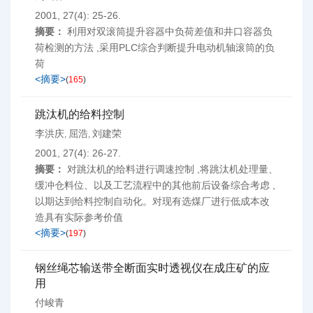
2001, 27(4): 25-26.
摘要：
利用对双滚筒提升容器中负荷差值和井口容器负
荷检测的方法 ,采用PLC综合判断提升电动机轴滚筒的负
荷
<摘要>
(
165
)
跳汰机的给料控制
李洪庆
屈浩
刘建荣
,
,
2001, 27(4): 26-27.
摘要：
对跳汰机的给料进行调速控制 ,将跳汰机处理量、
缓冲仓料位、以及工艺流程中的其他前后设备综合考虑 ,
以期达到给料控制自动化。对现有选煤厂进行低成本改
造具有实际参考价值
<摘要>
(
197
)
钢丝绳芯输送带全断面实时透视仪在成庄矿的应
用
付峻青