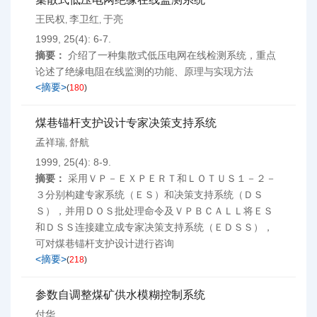
王民权
李卫红
于亮
,
,
1999, 25(4): 6-7.
摘要：
介绍了一种集散式低压电网在线检测系统，重点
论述了绝缘电阻在线监测的功能、原理与实现方法
<摘要>
(
180
)
煤巷锚杆支护设计专家决策支持系统
孟祥瑞
舒航
,
1999, 25(4): 8-9.
摘要：
采用ＶＰ－ＥＸＰＥＲＴ和ＬＯＴＵＳ１－２－
３分别构建专家系统（ＥＳ）和决策支持系统（ＤＳ
Ｓ），并用ＤＯＳ批处理命令及ＶＰＢＣＡＬＬ将ＥＳ
和ＤＳＳ连接建立成专家决策支持系统（ＥＤＳＳ），
可对煤巷锚杆支护设计进行咨询
<摘要>
(
218
)
参数自调整煤矿供水模糊控制系统
付华