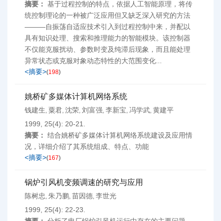
摘要：
基于过程控制的特点，依据人工智能原理，将传
统控制理论的一种被广泛应用但又缺乏深入研究的方法
———自振荡自适应技术引入到过程控制中来，并配以
具有知识处理、搜索和推理能力的智能模块。该控制器
不仅能克服扰动、参数时变及纯滞后现象，而且能处理
异常状态或克服对象动态特性的大范围变化...
<摘要>
(
198
)
姚桥矿多媒体计算机网络系统
钱建生
粟君
沈荣
刘富强
李新宝
冯学武
黄建平
,
,
,
,
,
,
1999, 25(4): 20-21.
摘要：
结合姚桥矿多媒体计算机网络系统建设及应用情
况，详细介绍了其系统组成、特点、功能
<摘要>
(
167
)
锅炉引风机变频调速的研究与应用
陈树忠
朱乃鹏
苗因德
李世光
,
,
,
1999, 25(4): 22-23.