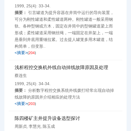
1999, 25(4): 33-34.
摘要：
引言罐道为提升容器在井筒中运行的导向装置，
可分为刚性罐道和柔性罐道两种。刚性罐道一般采用钢
轨、各种型钢或方木，固定在井筒中的型钢罐道梁上而
形成；柔性罐道采用钢丝绳，一端固定在井架上，一端
悬垂到井底用重锤拉紧。过去提人罐笼多用木罐道，结
构简单，但变形..
<摘要>
(
204
)
浅析程控交换机外线自动掉线故障原因及处理
蔡连生
1999, 25(4): 34-34.
摘要：
分析数字程控交换系统外线拨打经常出现自动掉
线故障的原因并介绍相应的处理方法
<摘要>
(
203
)
陈四楼矿主井提升设备选型探讨
周新贞
李慧光
陈玉成
,
,