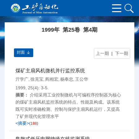
1999年 第25卷 第4期
封面
上一期
|
下一期
煤矿主扇风机微机并行监控系统
亓学广
徐克宝
阎相宏
杨奉忠
王公华
,
,
,
,
1999, 25(4): 3-5.
摘要：
介绍采用工业控制微机与可编程序控制器为核心
的煤矿主扇风机监控系统的特点、性能及构成。该系统
既可实时准确检测、控制与保护主扇风机运行，又提高
了矿井现代化管理水平
<摘要>
(
188
)
集散式低压电网绝缘在线监测系统