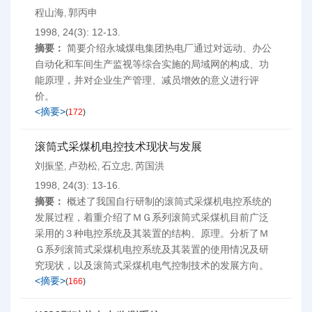
程山海
郭丙申
,
1998, 24(3): 12-13.
摘要：
简要介绍永城煤电集团热电厂通过对远动、办公
自动化和车间生产监视等综合实施的局域网的构成、功
能原理，并对企业生产管理、减员增效的意义进行评
价。
<摘要>
(
172
)
滚筒式采煤机电控技术现状与发展
刘振坚
卢劲松
石立忠
芮国洪
,
,
,
1998, 24(3): 13-16.
摘要：
概述了我国自行研制的滚筒式采煤机电控系统的
发展过程，着重介绍了ＭＧ系列滚筒式采煤机目前广泛
采用的３种电控系统及其装置的结构、原理。分析了Ｍ
Ｇ系列滚筒式采煤机电控系统及其装置的使用情况及研
究现状，以及滚筒式采煤机电气控制技术的发展方向。
<摘要>
(
166
)