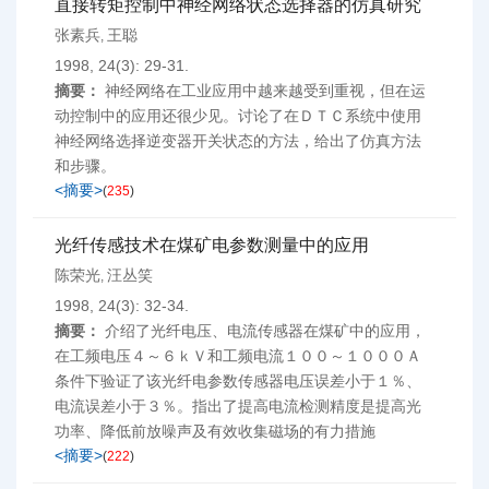
直接转矩控制中神经网络状态选择器的仿真研究
张素兵
王聪
,
1998, 24(3): 29-31.
摘要：
神经网络在工业应用中越来越受到重视，但在运
动控制中的应用还很少见。讨论了在ＤＴＣ系统中使用
神经网络选择逆变器开关状态的方法，给出了仿真方法
和步骤。
<摘要>
(
235
)
光纤传感技术在煤矿电参数测量中的应用
陈荣光
汪丛笑
,
1998, 24(3): 32-34.
摘要：
介绍了光纤电压、电流传感器在煤矿中的应用，
在工频电压４～６ｋＶ和工频电流１００～１０００Ａ
条件下验证了该光纤电参数传感器电压误差小于１％、
电流误差小于３％。指出了提高电流检测精度是提高光
功率、降低前放噪声及有效收集磁场的有力措施
<摘要>
(
222
)