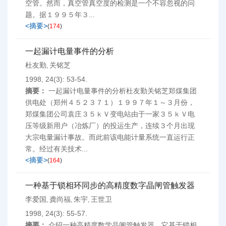
空管。然而，真空管真空度的检测是一个不容忽视的问
题。据１９９５年３...
<摘要>
(
174
)
一起漏计电量事件的分析
杜友勤
关铭芝
,
1998, 24(3): 53-54.
摘要：
一起漏计电量事件的分析杜友勤关铭芝郑煤集团
供电处（郑州４５２３７１）１９９７年１～３月份，
郑煤集团公司袁庄３５ｋＶ变电站由于一家３５ｋＶ电
压等级新用户（冶炼厂）的投运生产，连续３个月出现
大宗电量漏计事故。而此前该电能计量系统一直运行正
常。经过有关技术...
<摘要>
(
164
)
一种基于锁相环同步的高精度数字晶闸管触发器
李爱国
龚尚福
朱宇
王世卫
,
,
,
1998, 24(3): 55-57.
摘要：
介绍一种高精度数学晶闸管触发器，它基于锁相