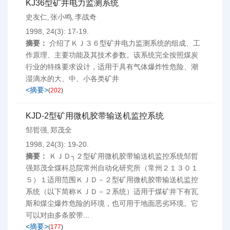
KJ36型矿井电力监测系统
史友仁
张小鸣
李战奇
,
,
1998, 24(3): 17-19.
摘要：
介绍了ＫＪ３６型矿井电力监测系统的组成、工
作原理、主要功能及其技术参数。该系统完全按照煤炭
行业的特殊要求设计，适用于具有气体爆炸性危险、潮
湿滴水的大、中、小各类矿井
<摘要>
(
202
)
KJD-2型矿用微机胶带输送机监控系统
邹哲强
郑茂全
,
1998, 24(3): 19-20.
摘要：
ＫＪＤ┐２型矿用微机胶带输送机监控系统邹哲
强郑茂全煤科总院常州自动化研究所（常州２１３０１
５）１适用范围ＫＪＤ－２型矿用微机胶带输送机监控
系统（以下简称ＫＪＤ－２系统）适用于煤矿井下有瓦
斯和煤尘爆炸危险的环境，也可用于地面恶劣环境。它
可以对由多条胶带...
<摘要>
(
177
)