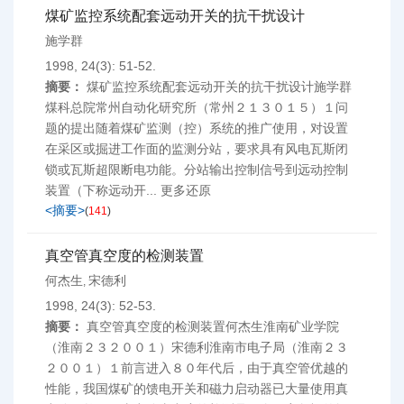
煤矿监控系统配套远动开关的抗干扰设计
施学群
1998, 24(3): 51-52.
摘要：
煤矿监控系统配套远动开关的抗干扰设计施学群
煤科总院常州自动化研究所（常州２１３０１５）１问
题的提出随着煤矿监测（控）系统的推广使用，对设置
在采区或掘进工作面的监测分站，要求具有风电瓦斯闭
锁或瓦斯超限断电功能。分站输出控制信号到远动控制
装置（下称远动开... 更多还原
<摘要>
(
141
)
真空管真空度的检测装置
何杰生
宋德利
,
1998, 24(3): 52-53.
摘要：
真空管真空度的检测装置何杰生淮南矿业学院
（淮南２３２００１）宋德利淮南市电子局（淮南２３
２００１）１前言进入８０年代后，由于真空管优越的
性能，我国煤矿的馈电开关和磁力启动器已大量使用真