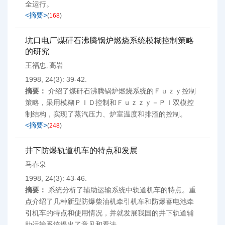
全运行。
<摘要>
(
168
)
坑口电厂煤矸石沸腾锅炉燃烧系统模糊控制策略
的研究
王福忠
高岩
,
1998, 24(3): 39-42.
摘要：
介绍了煤矸石沸腾锅炉燃烧系统的Ｆｕｚｙ控制
策略，采用模糊ＰＩＤ控制和Ｆｕｚｚｙ－ＰＩ双模控
制结构，实现了蒸汽压力、炉室温度和排渣的控制。
<摘要>
(
248
)
井下防爆轨道机车的特点和发展
马春泉
1998, 24(3): 43-46.
摘要：
系统分析了辅助运输系统中轨道机车的特点。重
点介绍了几种新型防爆柴油机牵引机车和防爆蓄电池牵
引机车的特点和使用情况，并就发展我国的井下轨道辅
助运输系统提出了意见和看法。