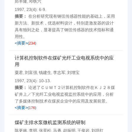
郑丰隆
邓铁六
,
1997, 23(4): 6-9.
摘要：
在分析研究现有钢弦传感器性能的基础上，采用
新方法、新技术，优选材料设计，特别是激发器的设计
具有独到之处，显著提高了钢弦传感器的技术指标和通
用性。
<摘要>
(
234
)
计算机控制软件在煤矿光纤工业电视系统中的应
用
粟君
刘富强
钱建生
李志军
刘增宝
,
,
,
,
1997, 23(4): 10-13.
摘要：
论述了ＣＵＭＴ２计算机控制软件在ＫＪ２８煤
矿井上／下光纤工业电视监视监控系统中的应用，分析
了多媒体控制技术在煤炭企业中的应用及发展前景。
<摘要>
(
176
)
煤矿主排水泵微机监测系统的研制
陈更林
李明
张景松
马勇
赵振明
王俊岩
刘培红
,
,
,
,
,
,