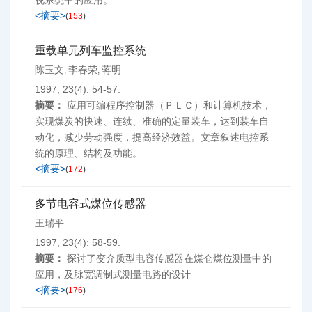
视系统中的应用。
<摘要>
(
153
)
重载单元列车监控系统
陈玉文
李春荣
蒋明
,
,
1997, 23(4): 54-57.
摘要：
应用可编程序控制器（ＰＬＣ）和计算机技术，
实现煤炭的快速、连续、准确的定量装车，达到装车自
动化，减少劳动强度，提高经济效益。文章叙述电控系
统的原理、结构及功能。
<摘要>
(
172
)
多节电容式煤位传感器
王瑞平
1997, 23(4): 58-59.
摘要：
探讨了变介质型电容传感器在煤仓煤位测量中的
应用，及脉宽调制式测量电路的设计
<摘要>
(
176
)