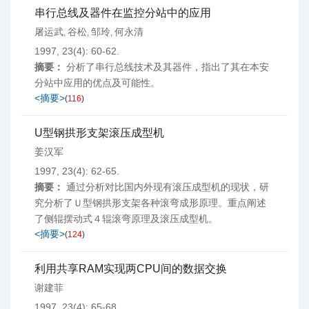
串行总线及器件在监控分站中的应用
屠运武
谷松
邹玲
何永清
,
,
,
1997, 23(4): 60-62.
摘要：
分析了串行总线技术及其器件，指出了其在本安
分站中应用的优点及可能性。
<摘要>
(
116
)
U型钢拱形支架滚压成型机
姜汉军
1997, 23(4): 62-65.
摘要：
通过分析对比国内外现有滚压成型机的现状，研
究分析了Ｕ型钢拱形支架各种滚弯成形原理。重点阐述
了侧辊摆动式４辊滚弯原理及滚压成型机。
<摘要>
(
124
)
利用共享RAM实现两CPU间的数据交换
谢建菲
1997, 23(4): 65-68.