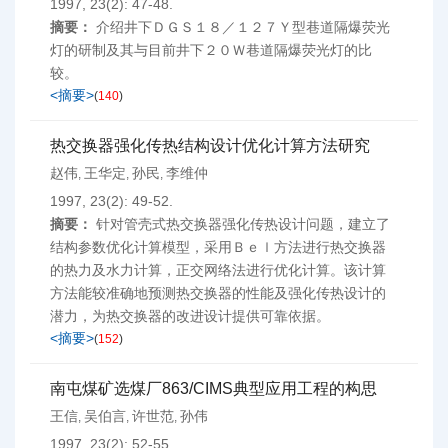
1997, 23(2): 47-48.
摘要：
介绍井下ＤＧＳ１８／１２７Ｙ型巷道隔爆荧光
灯的研制及其与目前井下２０Ｗ巷道隔爆荧光灯的比
较。
<摘要>
(
140
)
热交换器强化传热结构设计优化计算方法研究
赵伟
王华定
孙民
李维仲
,
,
,
1997, 23(2): 49-52.
摘要：
针对管壳式热交换器强化传热设计问题，建立了
结构参数优化计算模型，采用Ｂｅｌ方法进行热交换器
的热力及水力计算，正交网络法进行优化计算。该计算
方法能较准确地预测热交换器的性能及强化传热设计的
潜力，为热交换器的改进设计提供可靠依据。
<摘要>
(
152
)
南屯煤矿选煤厂863/CIMS典型应用工程的构思
王信
吴伯言
许世范
孙伟
,
,
,
1997, 23(2): 52-55.