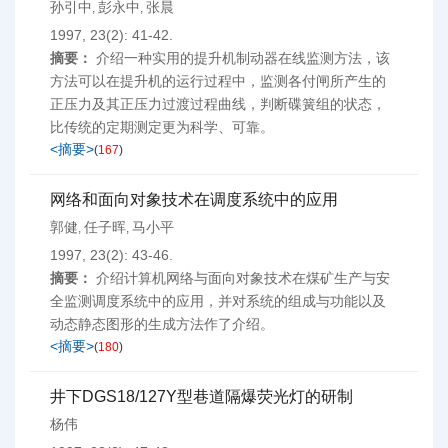
孙引中
彭永中
张晨
,
,
1997, 23(2): 41-42.
摘要：
介绍一种实用的提升机制动器在线监测方法，该
方法可以在提升机的运行过程中，监测各付闸所产生的
正压力及其正压力过渡过程曲线，判断碟簧组的状态，
比传统的定期测定更为科学、可靠。
<摘要>
(
167
)
网络和面向对象技术在调度系统中的应用
郭健
任子晖
马小平
,
,
1997, 23(2): 43-46.
摘要：
介绍计算机网络与面向对象技术在煤矿生产与安
全监测调度系统中的应用，并对系统的组成与功能以及
动态静态图形的生成方法作了介绍。
<摘要>
(
180
)
井下DGS18/127Y型巷道隔爆荧光灯的研制
杨伟