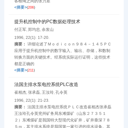
各根绳之间的张力差
<摘要>
(
206
)
提升机控制中的PC数据处理技术
付正军
郑均忠
余发山
,
,
1996, 22(1): 17-20.
摘要：
详细论述了Ｍｏｄｉｃｏｎ９８４－１４５ＰＣ
应用于提升机控制中的数字输入、输出、存储，和数制
转换方面的关键技术。经系统实际运行证明，这些技术
都是正确的
<摘要>
(
211
)
法国主排水泵电控系统PLC改造
崔相杰
张承磊
王汝玲
孔令英
,
,
,
1996, 22(1): 21-23.
摘要：
法国主排水泵电控系统ＰＬＣ改造崔相杰张承磊
王汝玲孔令英兖州矿务局东滩煤矿（山东２７３５１
２）东滩煤矿是我国特大型现代化矿井，矿井垂深７８
５ｍ，其主排水系统是我国第一家引进的排水设备。其