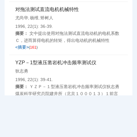
对拖法测试直流电机机械特性
尤尚华
杨维
矫树人
,
,
1996, 22(1): 36-39.
摘要：
文中提出使用对拖法测试直流电动机的电机系数
Ｃ，进而算得电机的转矩，得出电动机的机械特性
<摘要>
(
161
)
YZP－1型液压凿岩机冲击频率测试仪
狄志勇
1996, 22(1): 39-41.
摘要：
ＹＺＰ－１型液压凿岩机冲击频率测试仪狄志勇
煤炭科学研究总院建井所（北京１０００１３）１前言
液压凿岩机的冲击频率是标志液压凿岩机性能状态的主
要参数。目前液压凿岩机冲击频率的测试，均为与试验
装置相结合的测试系统。虽然液压凿岩机冲击频率已能
测出，但国内外当...
<摘要>
(
210
)