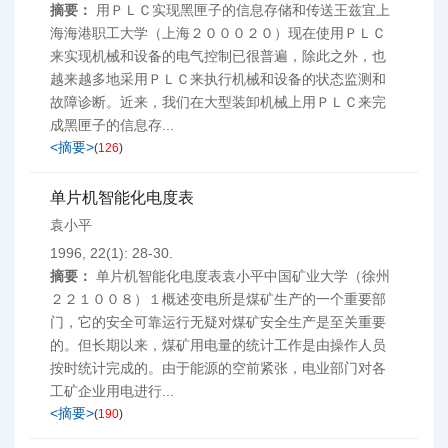
摘要：
用ＰＬＣ实现黑匣子的信息存储和传送王兹宜上
海海港职工大学（上海２０００２０）现在使用ＰＬＣ
来实现机械和设备的电气控制已很普遍，除此之外，也
越来越多地采用ＰＬＣ来执行机械和设备的状态监测和
故障诊断。近来，我们在大型装卸机械上用ＰＬＣ来完
成黑匣子的信息存...
<摘要>
(
126
)
单片机智能化电度表
袁小平
1996, 22(1): 28-30.
摘要：
单片机智能化电度表袁小平中国矿业大学（徐州
２２１００８）１概述变电所是煤矿生产的一个重要部
门，它的安全可靠运行无疑对煤矿安全生产是至关重要
的。但长期以来，煤矿用电量的统计工作是由操作人员
按时统计完成的。由于能源的空前紧张，电业部门对各
工矿企业用电进行...
<摘要>
(
190
)