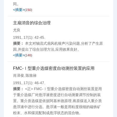
同。
<摘要>
(
150
)
主扇消音的综合治理
尤良
1991, 17(1): 42-45.
摘要：
本文对轴流式扇风机噪声污染问题,分析了产生原
因,并提出了综合治理方法,应用效果良好。
<摘要>
(
146
)
FMC-Ⅰ型重介选煤密度自动测控装置的应用
肖泽俊
陈致禄
,
1991, 17(1): 46-47.
摘要：
<正> FMC-Ⅰ型重介选煤密度自动测控装置是用
于重介选煤厂对悬浮液密度进行自动测量调节控制的装
置。重介质选煤是依据阿基米德原理,将原煤送入重介质
悬浮液中进行分选。悬浮液一般是用粒度很细的磁铁矿
粉末、水和煤泥配制成悬浮状态的混合物。