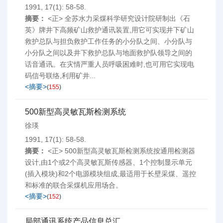
1991, 17(1): 58-58.
摘要：
<正> 全苏水力采煤科学研究设计院研制出《石
英》牌井下高频矿山救护通讯装置,用它可实现井下矿山
救护总队与担负救护工作任务的小分队之间、小分队与
小分队之间以及井下救护总队与地面救护队领导之间的
话音通讯。在灾情严重人员呼吸困难时,也可用它实现电
码信号联络,利用矿井...
<摘要>
(
155
)
500新型高灵敏瓦斯检测系统
徐瑛
1991, 17(1): 58-58.
摘要：
<正> 500新型高灵敏瓦斯检测系统按通用检测器
设计,由1个或2个高灵敏瓦斯传感器、1个控制显示单元
(插入模块)和2个电源模块组成,最适用于长壁采煤、遥控
和标准的联合采煤机应用场合。
<摘要>
(
152
)
局部通讯系统产品信息总汇