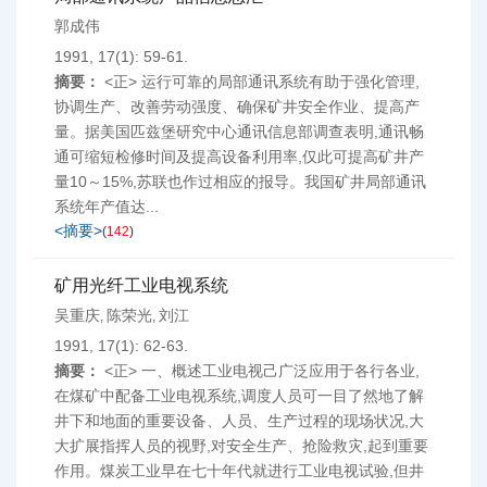
郭成伟
1991, 17(1): 59-61.
摘要：
<正> 运行可靠的局部通讯系统有助于强化管理,
协调生产、改善劳动强度、确保矿井安全作业、提高产
量。据美国匹兹堡研究中心通讯信息部调查表明,通讯畅
通可缩短检修时间及提高设备利用率,仅此可提高矿井产
量10～15%,苏联也作过相应的报导。我国矿井局部通讯
系统年产值达...
<摘要>
(
142
)
矿用光纤工业电视系统
吴重庆
陈荣光
刘江
,
,
1991, 17(1): 62-63.
摘要：
<正> 一、概述工业电视己广泛应用于各行各业,
在煤矿中配备工业电视系统,调度人员可一目了然地了解
井下和地面的重要设备、人员、生产过程的现场状况,大
大扩展指挥人员的视野,对安全生产、抢险救灾,起到重要
作用。煤炭工业早在七十年代就进行工业电视试验,但井