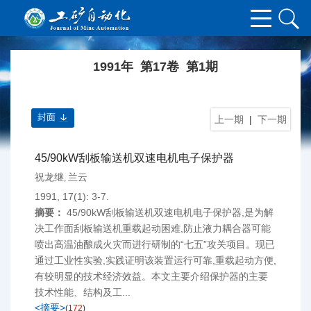
1991年 第17卷 第1期
封面
上一期
|
下一期
45/90kW刮板输送机双速电机电子保护器
祝龙继
兰云
,
1991, 17(1): 3-7.
摘要：
45/90kW刮板输送机双速电机电子保护器,是为解
决工作面刮板输送机重载起动困难,防止液力耦合器可能
喷出高温油酿成火灾而进行研制的“七五”攻关项目。现已
通过工业性实验,实践证明该装置运行可靠,重载起动方便,
有较明显的技术经济效益。本文主要介绍保护器的主要
技术性能、结构及工...
<摘要>
(
172
)