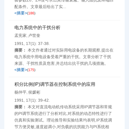
验参数Z0、Z∞便可求出其传输衰减、输入阻抗及终端匹
配条件。文章最后给出了实...
<摘要>
(
186
)
电力系统中的干扰分析
孟宪家
卢世奎
,
1991, 17(1): 37-38.
摘要：
本文作者通过对实际用电设备的长期观察,提出在
电力系统中用电设备受着严重的干扰。文章分析了干扰
来源、干扰性质及危害,并总结出抗干扰的几项措施。
<摘要>
(
175
)
积分比例(IP)调节器在控制系统中的应用
杨仲平
侯媛彬
,
1991, 17(1): 39-42.
摘要：
本文对直流电动机传动系统采用IP调节器和常规
的PI调节系统进行了分析对比,对系统的动态特性进行了
仿真和实验测试。理论推导和实验结果均表明,IP系统调
节方便灵敏,速度超调小,对负载的抗扰能力与PI系统相