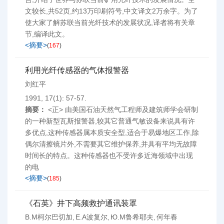
文较长,共52页,约13万印刷符号,中文译文2万余字。为了
使大家了解苏联当前光纤技术的发展状况,译者将有关章
节,编译此文。
<摘要>
(
167
)
利用光纤传感器的气体报警器
刘红平
1991, 17(1): 57-57.
摘要：
<正> 由美国石油天然气工程师及建筑师学会研制
的一种新型瓦斯报警器,较其它普通气敏设备来说具有许
多优点,这种传感器属本质安全型,适合于易爆地区工作,除
偶尔清擦镜片外,不需要其它维护保养,并具有平均无故障
时间长的特点。这种传感器也不受许多近海领域中出现
的电
<摘要>
(
185
)
《石英》井下高频救护通讯装罩
B.M柯尔巴切加
E.A波复尔
Ю.М鲁希耶夫
何年春
,
,
,