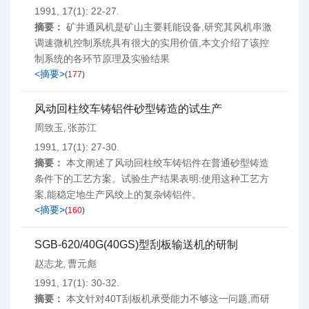
1991, 17(1): 22-27.
摘要：
矿井通风机是矿山主要耗能设备,研究其风机串激
调速微机控制系统具有很大的实用价值,本文介绍了该控
制系统的各环节原理及实验结果
<摘要>
(
177
)
风动回柱绞车铸铝件砂型铸造的试生产
周致玉
张苏江
,
1991, 17(1): 27-30.
摘要：
本文阐述了风动回柱绞车铸铝件在普通砂型铸造
条件下的工艺方案。试验生产结果表明:使用这种工艺方
案,能稳定地生产风绞上的复杂铸铝件。
<摘要>
(
160
)
SGB-620/40G(40GS)型刮板输送机的研制
赵志龙
曹元彪
,
1991, 17(1): 30-32.
摘要：
本文针对40T刮板机承受能力不够这一问题,而研