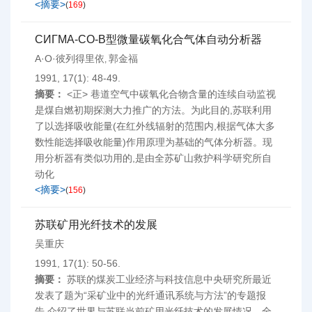
<摘要>
(
169
)
СИГМА-СО-В型微量碳氧化合气体自动分析器
A·O·彼列得里依
郭金福
,
1991, 17(1): 48-49.
摘要：
<正> 巷道空气中碳氧化合物含量的连续自动监视
是煤自燃初期探测大力推广的方法。为此目的,苏联利用
了以选择吸收能量(在红外线辐射的范围内,根据气体大多
数性能选择吸收能量)作用原理为基础的气体分析器。现
用分析器有类似功用的,是由全苏矿山救护科学研究所自
动化
<摘要>
(
156
)
苏联矿用光纤技术的发展
吴重庆
1991, 17(1): 50-56.
摘要：
苏联的煤炭工业经济与科技信息中央研究所最近
发表了题为“采矿业中的光纤通讯系统与方法”的专题报
告,介绍了世界与苏联当前矿用光纤技术的发展情况。全