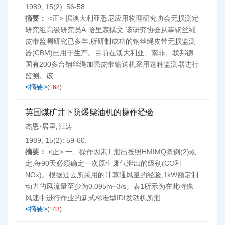
1989, 15(2): 56-58.
摘要：
<正> 据澳大利亚悉尼应用物理研究协会无损测定
研究组高级研究员A·哈里森撰文:该研究协会从事钢丝绳
皮带监测研究已多年,所研制成功的钢丝绳皮带无损监测
器(CBM)已用于生产。目前在澳大利亚、南非、联邦德
国有200多台钢丝绳加强皮带输送机采用这种监测器进行
监测。该...
<摘要>
(
168
)
英国煤矿井下防爆柴油机的操作经验
杰恩·居里
江涛
,
1989, 15(2): 59-60.
摘要：
<正> 一、操作因素1.泄出按照HMIMQ条例(2)规
定,每90天必须确定一次原生废气泄出的级别(CO和
NOx)。根据过去所采用的计算通风量的经验,1kW额定制
动力的风流量至少为0.095m~3/s。表1所示为在此特殊
风速中进行作业的新式标准型IDI发动机所泄...
<摘要>
(
143
)