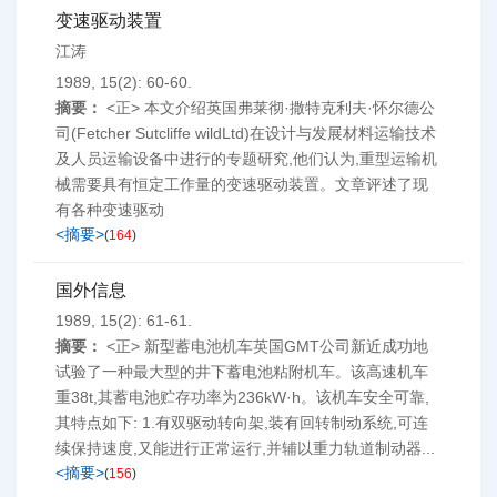
变速驱动装置
江涛
1989, 15(2): 60-60.
摘要：
<正> 本文介绍英国弗莱彻·撒特克利夫·怀尔德公
司(Fetcher Sutcliffe wildLtd)在设计与发展材料运输技术
及人员运输设备中进行的专题研究,他们认为,重型运输机
械需要具有恒定工作量的变速驱动装置。文章评述了现
有各种变速驱动
<摘要>
(
164
)
国外信息
1989, 15(2): 61-61.
摘要：
<正> 新型蓄电池机车英国GMT公司新近成功地
试验了一种最大型的井下蓄电池粘附机车。该高速机车
重38t,其蓄电池贮存功率为236kW·h。该机车安全可靠,
其特点如下: 1.有双驱动转向架,装有回转制动系统,可连
续保持速度,又能进行正常运行,并辅以重力轨道制动器...
<摘要>
(
156
)