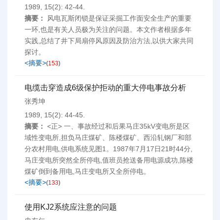
1989, 15(2): 42-44.
摘要：
风电瓦斯闭锁是保证采掘工作面安全生产的重要
一环,也是有关人员极为关注的问题。本文作者根据多年
实践,总结了井下局扇停风原因及防治方法,以供大家共同
探讨。
<摘要>
(
153
)
电缆击穿造成6级保护拒动的重大停电事故分析
张秀坤
1989, 15(2): 44-45.
摘要：
<正> 一、事故经过和后果马庄35kV变电所是区
域性变电所,担负马庄煤矿、陈楼煤矿、西沿轧钢厂和部
分农村用电,供电系统见图1。1987年7月17日21时44分,
马庄变电所突然全所停电,值班员抢送备用电源成功,陈楼
煤矿倒到备用电,马庄变电所又全所停电。
<摘要>
(
133
)
使用KJ2系统应注意的问题