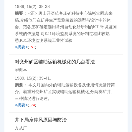
1989, 15(2): 38-38.
摘要：
<正> 唐山开滦范各庄矿科技中心陈彬堂同志来
稿,介绍他们在矿井生产监测装置的选型与设计中的体
会。范各庄矿确定选用常州自动化所研制的KJ1环境监测
系统的依据是:对KJ1环境监测系统的研制过程比较熟
悉;KJ1环境监测系统工业性试验
<摘要>
(
151
)
对兖州矿区辅助运输机械化的几点看法
华树本
1989, 15(2): 39-41.
摘要：
本文对国内外的辅助运输设备及使用情况进行简
介。着重对兖州矿区实现辅助运输机械化,分两类矿井、
三种情况进行论述。
<摘要>
(
174
)
井下局扇停风原因与防治
方从广