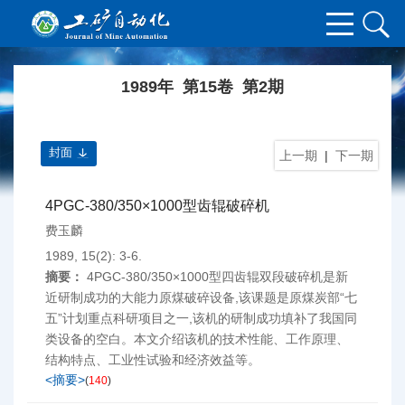
1989年 第15卷 第2期
封面
上一期
|
下一期
4PGC-380/350×1000型齿辊破碎机
费玉麟
1989, 15(2): 3-6.
摘要：
4PGC-380/350×1000型四齿辊双段破碎机是新
近研制成功的大能力原煤破碎设备,该课题是原煤炭部“七
五”计划重点科研项目之一,该机的研制成功填补了我国同
类设备的空白。本文介绍该机的技术性能、工作原理、
结构特点、工业性试验和经济效益等。
<摘要>
(
140
)