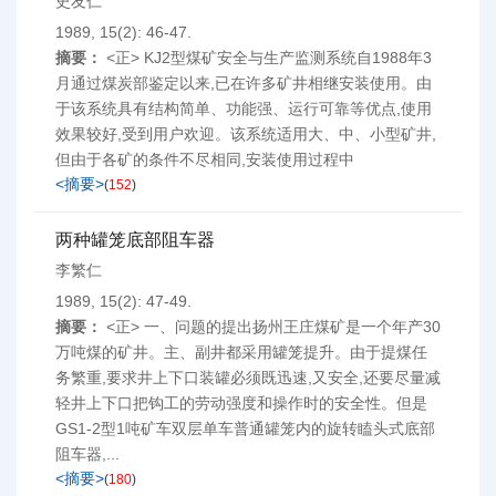
史友仁
1989, 15(2): 46-47.
摘要：
<正> KJ2型煤矿安全与生产监测系统自1988年3
月通过煤炭部鉴定以来,已在许多矿井相继安装使用。由
于该系统具有结构简单、功能强、运行可靠等优点,使用
效果较好,受到用户欢迎。该系统适用大、中、小型矿井,
但由于各矿的条件不尽相同,安装使用过程中
<摘要>
(
152
)
两种罐笼底部阻车器
李繁仁
1989, 15(2): 47-49.
摘要：
<正> 一、问题的提出扬州王庄煤矿是一个年产30
万吨煤的矿井。主、副井都采用罐笼提升。由于提煤任
务繁重,要求井上下口装罐必须既迅速,又安全,还要尽量减
轻井上下口把钩工的劳动强度和操作时的安全性。但是
GS1-2型1吨矿车双层单车普通罐笼内的旋转瞌头式底部
阻车器,...
<摘要>
(
180
)