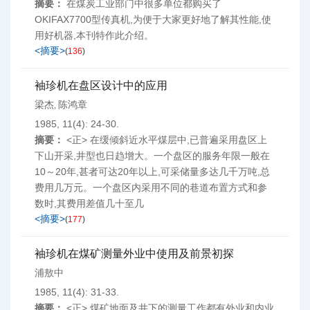
摘要：
在煤炭工业部门中很多单位都购买了
OKIFAX7700型传真机,为便于大家更好地了解其性能,使
用好机器,本刊特作此介绍。
<摘要>
(
136
)
袖珍机在盘区设计中的应用
梁杰
陈鸿章
,
1985, 11(4): 24-30.
摘要：
<正> 在缓倾斜近水平煤层中,已普遍采用盘区上
下山开采,井型也日趋增大。一个盘区的服务年限一般在
10～20年,甚者可达20年以上,可采储量多达几千万吨,总
费用几万元。一个盘区内采用不同的巷道布置方式和参
数时,其费用差值几十至几
<摘要>
(
177
)
袖珍机在煤矿测量外业中使用及前景初探
浦敖中
1985, 11(4): 31-33.
摘要：
<正> 煤矿地面及井下的测量工作都有外业和内业