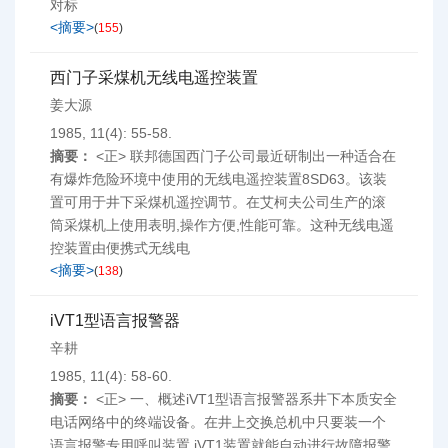
对标
<摘要>
(
155
)
西门子采煤机无线电遥控装置
姜大源
1985, 11(4): 55-58.
摘要：
<正> 联邦德国西门子公司最近研制出一种适合在
有爆炸危险环境中使用的无线电遥控装置8SD63。该装
置可用于井下采煤机遥控调节。在艾柯夫公司生产的滚
筒采煤机上使用表明,操作方便,性能可靠。这种无线电遥
控装置由便携式无线电
<摘要>
(
138
)
iVT1型语言报警器
辛耕
1985, 11(4): 58-60.
摘要：
<正> 一、概述iVT1型语言报警器系井下本质安全
电话网络中的终端设备。在井上交换总机中只要装一个
语言报警专用呼叫装置,iVT1装置就能自动进行故障报警,