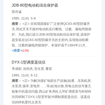
JDB-80型电动机综合保护器
荣亦诚
1985, 11(4): 5-8.
摘要：
<正> 目前我国煤矿广泛使用QC83-80型防爆开
关,而此开关不能对电动机实行断线、过载、漏电闭锁保
护。为此,我们设计JDB-80型电动机综合保护器,该保护
器安装在QC83-80型防爆开关的主腔内,实现电动机断
线、过载和漏电闭锁保护。本保护器于1984年11月...
<摘要>
(
139
)
DYX-1型调度遥信仪
李成郁
倪仰杰
安生英
董双
,
,
,
1985, 11(4): 8-12.
摘要：
<正> 为解决煤矿地面生产设施(如通、压风机房,
水泵房,煤库,变电所……等)处地分散,而每点的信号量又
较集中的遥信问题,西山矿务局杜儿坪矿调度室与科研科
共同研制了DYX-1型宽窄脉冲调制调度遥信仪。该遥信
仪的样机委托太原无