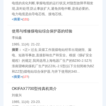
电缆的劣化判断,掌握电缆的运行状况,对隐型故障早期发
现,及时处理,防止事故扩大,避免供电中断,是很必要的。
电力电缆是由导电芯线、接地芯线、
<摘要>
(
131
)
使用与维修煤电钻综合保护器的经验
李灿鑫
1985, 11(4): 21-22.
摘要：
<正> 过去,采煤工作面煤电钻经常出现烧毁、漏
电、短路等事故,直接影响生产和安全。根据《煤矿安全
规程》的规定,我局选用上海电器厂生产的BZ80-2.5Z与
淮南望峰岗煤机厂生产的ZZ8L-2.5型(以下分别简称为BZ
和ZZ型)煤电钻综合保护器,与井下使用的340...
<摘要>
(
177
)
OKIFAX7700型传真机简介
刘俊兴
1985, 11(4): 23-23.