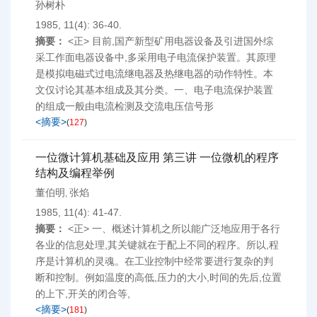
孙树朴
1985, 11(4): 36-40.
摘要：
<正> 目前,国产新型矿用电器设备及引进国外综
采工作面电器设备中,多采用电子电流保护装置。其原理
是模拟电磁式过电流继电器及热继电器的动作特性。本
文仅讨论其基本组成及其分类。一、电子电流保护装置
的组成一般由电流检测及交流电压信号形
<摘要>
(
127
)
一位微计算机基础及应用 第三讲 一位微机的程序
结构及编程举例
董伯明
张焰
,
1985, 11(4): 41-47.
摘要：
<正> 一、概述计算机之所以能广泛地应用于各行
各业的信息处理,其关键就在于配上不同的程序。所以,程
序是计算机的灵魂。在工业控制中经常要进行复杂的判
断和控制。例如温度的高低,压力的大小,时间的先后,位置
的上下,开关的闭合等,
<摘要>
(
181
)