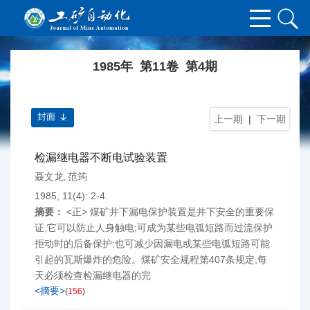
1985年 第11卷 第4期
封面
上一期
|
下一期
检漏继电器不断电试验装置
聂文龙
范筠
,
1985, 11(4): 2-4.
摘要：
<正> 煤矿井下漏电保护装置是井下安全的重要保
证,它可以防止人身触电;可成为某些电弧短路而过流保护
拒动时的后备保护;也可减少因漏电或某些电弧短路可能
引起的瓦斯爆炸的危险。煤矿安全规程第407条规定,每
天必须检查检漏继电器的完
<摘要>
(
156
)