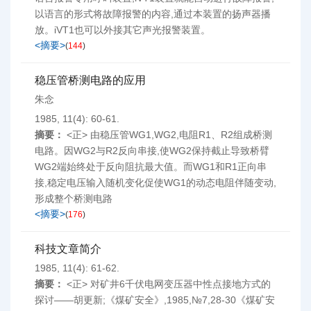
以语言的形式将故障报警的内容,通过本装置的扬声器播
放。iVT1也可以外接其它声光报警装置。
<摘要>
(
144
)
稳压管桥测电路的应用
朱念
1985, 11(4): 60-61.
摘要：
<正> 由稳压管WG1,WG2,电阻R1、R2组成桥测
电路。因WG2与R2反向串接,使WG2保持截止导致桥臂
WG2端始终处于反向阻抗最大值。而WG1和R1正向串
接,稳定电压输入随机变化促使WG1的动态电阻伴随变动,
形成整个桥测电路
<摘要>
(
176
)
科技文章简介
1985, 11(4): 61-62.
摘要：
<正> 对矿井6千伏电网变压器中性点接地方式的
探讨——胡更新;《煤矿安全》,1985,№7,28-30《煤矿安