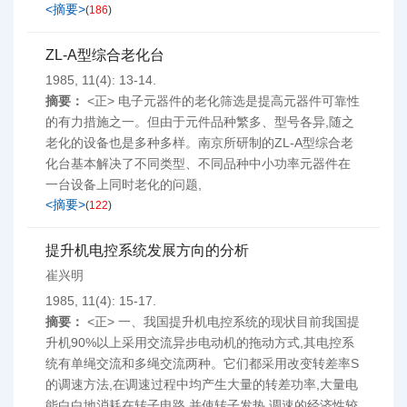
<摘要>
(
186
)
ZL-A型综合老化台
1985, 11(4): 13-14.
摘要：
<正> 电子元器件的老化筛选是提高元器件可靠性
的有力措施之一。但由于元件品种繁多、型号各异,随之
老化的设备也是多种多样。南京所研制的ZL-A型综合老
化台基本解决了不同类型、不同品种中小功率元器件在
一台设备上同时老化的问题,
<摘要>
(
122
)
提升机电控系统发展方向的分析
崔兴明
1985, 11(4): 15-17.
摘要：
<正> 一、我国提升机电控系统的现状目前我国提
升机90%以上采用交流异步电动机的拖动方式,其电控系
统有单绳交流和多绳交流两种。它们都采用改变转差率S
的调速方法,在调速过程中均产生大量的转差功率,大量电
能白白地消耗在转子电路,并使转子发热,调速的经济性较