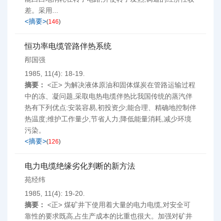
差。采用...
<摘要>
(
146
)
恒功率电缆管路伴热系统
邴国强
1985, 11(4): 18-19.
摘要：
<正> 为解决液体原油和固体煤炭在管路运输过程
中的冻、凝问题,采取电热电缆伴热比我国传统的蒸汽伴
热有下列优点:安装容易,初投资少;能合理、精确地控制伴
热温度;维护工作量少,节省人力;降低能量消耗,减少环境
污染。
<摘要>
(
126
)
电力电缆绝缘劣化判断的新方法
苑经纬
1985, 11(4): 19-20.
摘要：
<正> 煤矿井下使用着大量的电力电缆,对安全可
靠性的要求既高,占生产成本的比重也很大。加强对矿井