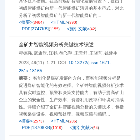
具体技术措施。在当前煤矿智能化发展背景下，提出了
初级智能煤矿向新一代智能煤矿演进的基本范式，对比
分析了初级智能煤矿与新一代智能煤矿的...
<摘要>
<HTML>
(
3464
)
(
390
)
PDF[
2747KB
]
<施引文献>
(
1155
)
(
42
)
全矿井智能视频分析关键技术综述
程德强
寇旗旗
江鹤
徐飞翔
宋天舒
王晓艺
钱建生
,
,
,
,
,
,
2023, 49(11): 1-21.
DOI:
10.13272/j.issn.1671-
251x.18165
摘要：
智能化是煤矿发展的方向，而智能视频分析是
促进煤矿智能化的有效途径。全矿井智能视频分析技术
具有实时监控、预警和决策支持能力，有助于提高矿山
企业的安全性、生产效率、资源利用效率和环境可持续
性。详细介绍了全矿井智能视频分析的关键技术，包括
视频采集设备、视频预处理、视频压缩与编码...
<摘要>
<HTML>
(
2573
)
(
286
)
PDF[
18708KB
]
<施引文献>
(
1019
)
(
64
)