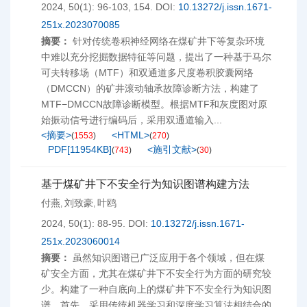
2024, 50(1): 96-103, 154.
DOI:
10.13272/j.issn.1671-
251x.2023070085
摘要：
针对传统卷积神经网络在煤矿井下等复杂环境
中难以充分挖掘数据特征等问题，提出了一种基于马尔
可夫转移场（MTF）和双通道多尺度卷积胶囊网络
（DMCCN）的矿井滚动轴承故障诊断方法，构建了
MTF−DMCCN故障诊断模型。根据MTF和灰度图对原
始振动信号进行编码后，采用双通道输入...
<摘要>
<HTML>
(
1553
)
(
270
)
PDF[
11954KB
]
<施引文献>
(
743
)
(
30
)
基于煤矿井下不安全行为知识图谱构建方法
付燕
刘致豪
叶鸥
,
,
2024, 50(1): 88-95.
DOI:
10.13272/j.issn.1671-
251x.2023060014
摘要：
虽然知识图谱已广泛应用于各个领域，但在煤
矿安全方面，尤其在煤矿井下不安全行为方面的研究较
少。构建了一种自底向上的煤矿井下不安全行为知识图
谱。首先，采用传统机器学习和深度学习算法相结合的