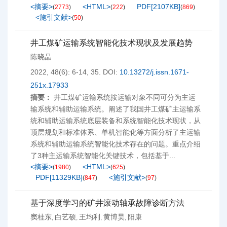
<摘要>
<HTML>
PDF[
2107KB
]
(
2773
)
(
222
)
(
869
)
<施引文献>
(
50
)
井工煤矿运输系统智能化技术现状及发展趋势
陈晓晶
2022, 48(6): 6-14, 35.
DOI:
10.13272/j.issn.1671-
251x.17933
摘要：
井工煤矿运输系统按运输对象不同可分为主运
输系统和辅助运输系统。阐述了我国井工煤矿主运输系
统和辅助运输系统底层装备和系统智能化技术现状，从
顶层规划和标准体系、单机智能化等方面分析了主运输
系统和辅助运输系统智能化技术存在的问题。重点介绍
了3种主运输系统智能化关键技术，包括基于...
<摘要>
<HTML>
(
1980
)
(
625
)
PDF[
11329KB
]
<施引文献>
(
847
)
(
97
)
基于深度学习的矿井滚动轴承故障诊断方法
窦桂东
白艺硕
王均利
黄博昊
阳康
,
,
,
,