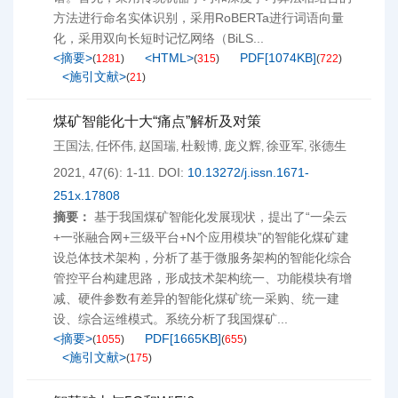
方法进行命名实体识别，采用RoBERTa进行词语向量
化，采用双向长短时记忆网络（BiLS...
<摘要>
<HTML>
PDF[
1074KB
]
(
1281
)
(
315
)
(
722
)
<施引文献>
(
21
)
煤矿智能化十大“痛点”解析及对策
王国法
任怀伟
赵国瑞
杜毅博
庞义辉
徐亚军
张德生
,
,
,
,
,
,
2021, 47(6): 1-11.
DOI:
10.13272/j.issn.1671-
251x.17808
摘要：
基于我国煤矿智能化发展现状，提出了“一朵云
+一张融合网+三级平台+N个应用模块”的智能化煤矿建
设总体技术架构，分析了基于微服务架构的智能化综合
管控平台构建思路，形成技术架构统一、功能模块有增
减、硬件参数有差异的智能化煤矿统一采购、统一建
设、综合运维模式。系统分析了我国煤矿...
<摘要>
PDF[
1665KB
]
(
1055
)
(
655
)
<施引文献>
(
175
)