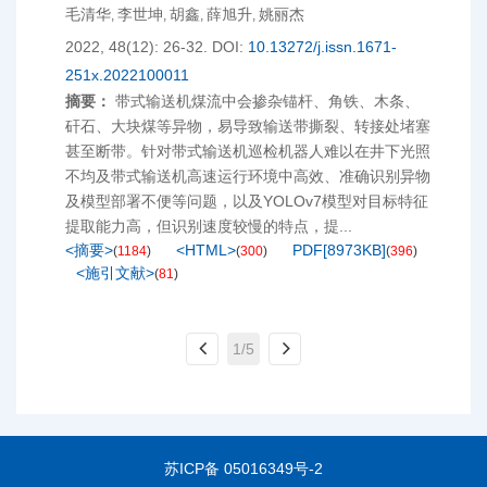
毛清华
李世坤
胡鑫
薛旭升
姚丽杰
,
,
,
,
2022, 48(12): 26-32.
DOI:
10.13272/j.issn.1671-
251x.2022100011
摘要：
带式输送机煤流中会掺杂锚杆、角铁、木条、
矸石、大块煤等异物，易导致输送带撕裂、转接处堵塞
甚至断带。针对带式输送机巡检机器人难以在井下光照
不均及带式输送机高速运行环境中高效、准确识别异物
及模型部署不便等问题，以及YOLOv7模型对目标特征
提取能力高，但识别速度较慢的特点，提...
<摘要>
<HTML>
PDF[
8973KB
]
(
1184
)
(
300
)
(
396
)
<施引文献>
(
81
)
1/5
苏ICP备 05016349号-2