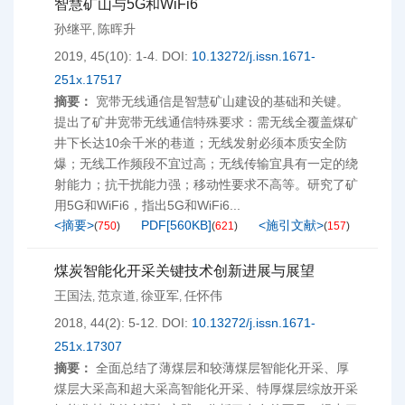
智慧矿山与5G和WiFi6
孙继平
陈晖升
,
2019, 45(10): 1-4.
DOI:
10.13272/j.issn.1671-
251x.17517
摘要：
宽带无线通信是智慧矿山建设的基础和关键。
提出了矿井宽带无线通信特殊要求：需无线全覆盖煤矿
井下长达10余千米的巷道；无线发射必须本质安全防
爆；无线工作频段不宜过高；无线传输宜具有一定的绕
射能力；抗干扰能力强；移动性要求不高等。研究了矿
用5G和WiFi6，指出5G和WiFi6...
<摘要>
PDF[
560KB
]
<施引文献>
(
750
)
(
621
)
(
157
)
煤炭智能化开采关键技术创新进展与展望
王国法
范京道
徐亚军
任怀伟
,
,
,
2018, 44(2): 5-12.
DOI:
10.13272/j.issn.1671-
251x.17307
摘要：
全面总结了薄煤层和较薄煤层智能化开采、厚
煤层大采高和超大采高智能化开采、特厚煤层综放开采