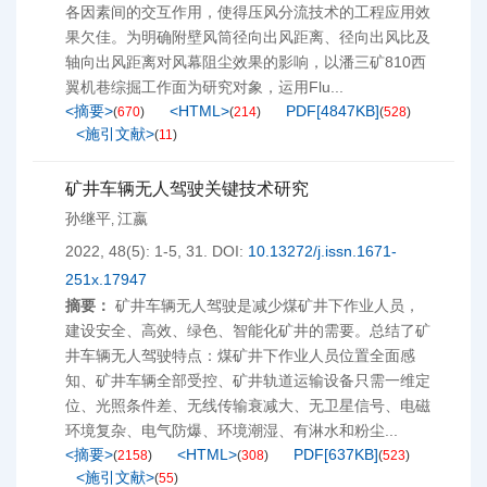
各因素间的交互作用，使得压风分流技术的工程应用效
果欠佳。为明确附壁风筒径向出风距离、径向出风比及
轴向出风距离对风幕阻尘效果的影响，以潘三矿810西
翼机巷综掘工作面为研究对象，运用Flu...
<摘要>
<HTML>
PDF[
4847KB
]
(
670
)
(
214
)
(
528
)
<施引文献>
(
11
)
矿井车辆无人驾驶关键技术研究
孙继平
江嬴
,
2022, 48(5): 1-5, 31.
DOI:
10.13272/j.issn.1671-
251x.17947
摘要：
矿井车辆无人驾驶是减少煤矿井下作业人员，
建设安全、高效、绿色、智能化矿井的需要。总结了矿
井车辆无人驾驶特点：煤矿井下作业人员位置全面感
知、矿井车辆全部受控、矿井轨道运输设备只需一维定
位、光照条件差、无线传输衰减大、无卫星信号、电磁
环境复杂、电气防爆、环境潮湿、有淋水和粉尘...
<摘要>
<HTML>
PDF[
637KB
]
(
2158
)
(
308
)
(
523
)
<施引文献>
(
55
)