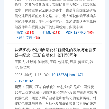
物料、装备的必备系统，实现矿井无人驾驶是提高运输
效率、保障运输安全的必然要求，也是落实国家煤矿智
能化建设部署的必由之路。矿井无人驾驶依赖于准确实
时的环境感知，即利用激光雷达、毫米波雷达等车载感
知器件和车联网支持下的协同感知，实现车辆...
<摘要>
<HTML>
PDF[
1277KB
]
(
2335
)
(
278
)
(
495
)
<施引文献>
(
58
)
从煤矿机械化到自动化和智能化的发展与创新实
践—纪念《工矿自动化》创刊50周年
王国法
杜毅博
陈晓晶
王晖
包建军
邢震
贺耀宜
韩
,
,
,
,
,
,
,
安
顾义东
,
2023, 49(6): 1-18.
DOI:
10.13272/j.issn.1671-
251x.18132
摘要：
回顾《工矿自动化》杂志推动和见证中国煤炭
50年从煤矿机械化到自动化和智能化发展与创新实践的
发展概况，阐述了煤矿自动化和智能化的创新历程。对
煤矿信息基础设施、自动化及智能化装备和系统的研发