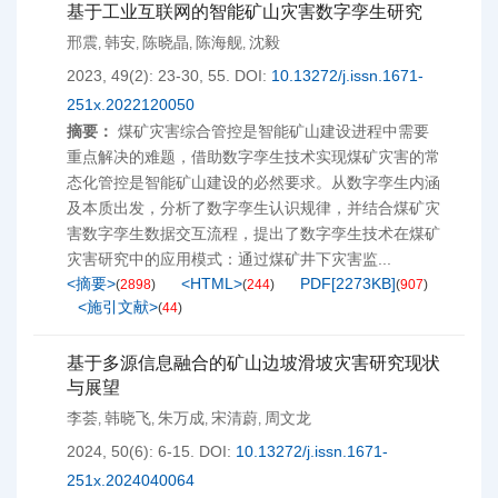
基于工业互联网的智能矿山灾害数字孪生研究
邢震
韩安
陈晓晶
陈海舰
沈毅
,
,
,
,
2023, 49(2): 23-30, 55.
DOI:
10.13272/j.issn.1671-
251x.2022120050
摘要：
煤矿灾害综合管控是智能矿山建设进程中需要
重点解决的难题，借助数字孪生技术实现煤矿灾害的常
态化管控是智能矿山建设的必然要求。从数字孪生内涵
及本质出发，分析了数字孪生认识规律，并结合煤矿灾
害数字孪生数据交互流程，提出了数字孪生技术在煤矿
灾害研究中的应用模式：通过煤矿井下灾害监...
<摘要>
<HTML>
PDF[
2273KB
]
(
2898
)
(
244
)
(
907
)
<施引文献>
(
44
)
基于多源信息融合的矿山边坡滑坡灾害研究现状
与展望
李荟
韩晓飞
朱万成
宋清蔚
周文龙
,
,
,
,
2024, 50(6): 6-15.
DOI:
10.13272/j.issn.1671-
251x.2024040064