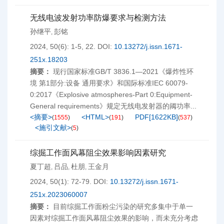
无线电波发射功率防爆要求与检测方法
孙继平
彭铭
,
2024, 50(6): 1-5, 22.
DOI:
10.13272/j.issn.1671-
251x.18203
摘要：
现行国家标准GB/T 3836.1—2021《爆炸性环
境 第1部分:设备 通用要求》和国际标准IEC 60079-
0:2017《Explosive atmospheres-Part 0:Equipment-
General requirements》规定无线电发射器的阈功率...
<摘要>
<HTML>
PDF[
1622KB
]
(
1555
)
(
191
)
(
537
)
<施引文献>
(
5
)
综掘工作面风幕阻尘效果影响因素研究
夏丁超
吕品
杜朋
王金月
,
,
,
2024, 50(1): 72-79.
DOI:
10.13272/j.issn.1671-
251x.2023060007
摘要：
目前综掘工作面粉尘污染的研究多集中于单一
因素对综掘工作面风幕阻尘效果的影响，而未充分考虑