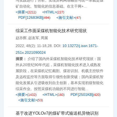
与实践进行了分析。实现异构网络融合与统一承载是煤
矿自动化、智能化的信息基础。在主干网+...
<摘要>
<HTML>
(
2211
)
(
227
)
PDF[
12683KB
]
<施引文献>
(
494
)
(
47
)
综采工作面采煤机智能化技术研究现状
赵亦辉
赵友军
周展
,
,
2022, 48(2): 11-18,28.
DOI:
10.13272/j.issn.1671-
251x.2021090024
摘要：
介绍了国内外采煤机智能化技术研究现状：国
外从20世纪90年代起，采煤机智能化技术进入成熟发
展阶段，在采煤机记忆截割、煤岩识别、机载主控软件
及远程监控等方面取得引领性创新突破；国内采煤机智
能化发展从引进吸收到自主创新，基本实现初级智能化
综采作业。按照采煤机功能的不同进行智能...
<摘要>
<HTML>
PDF[
2501KB
]
(
1432
)
(
160
)
(
420
)
<施引文献>
(
53
)
基于改进YOLOv7的煤矿带式输送机异物识别