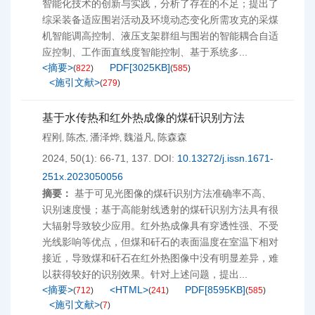
智能化技术的创新与实践，分析了存在的不足；提出了
综采装备适应围岩活动及环境动态变化所需攻克的采煤
机智能调高控制、液压支架群组与围岩的智能耦合自适
应控制、工作面直线度智能控制、基于系统多...
<摘要>
PDF[
3025KB
]
(
822
)
(
585
)
<施引文献>
(
279
)
基于水传热和红外热成像的煤矸识别方法
程刚
陈杰
潘泽烨
魏溢凡
陈森森
,
,
,
,
2024, 50(1): 66-71, 137.
DOI:
10.13272/j.issn.1671-
251x.2023050056
摘要：
基于可见光图像的煤矸识别方法准确率不高、
识别速度慢；基于高能射线透射的煤矸识别方法具有很
大辐射导致较少应用。红外热成像具有穿透性强、不受
光线影响等优点，但煤和矸石的表面温度在室温下相对
接近，导致煤和矸石在红外热图像中没有明显差异，难
以获得较好的识别效果。针对上述问题，提出...
<摘要>
<HTML>
PDF[
8595KB
]
(
712
)
(
241
)
(
585
)
<施引文献>
(
7
)