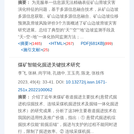
摘要：
为克服单一信息源无法精确表征矿山滑坡灾害
演化特征的问题，基于多源信息融合技术，从矿山边坡
多源信息获取、矿山边坡多源信息融合、矿山边坡位移
预测及滑坡风险评价3个方面概述了矿山边坡滑坡灾害
研究进展。总结了典型的“天”“空”“地”边坡监测手段及
“天−空−地”一体化协同监测方法；...
<摘要>
<HTML>
PDF[
681KB
]
(
1465
)
(
267
)
(
899
)
<施引文献>
(
25
)
煤矿智能化掘进关键技术研究
李飞
张林
尚宇琦
孔德中
王玉亮
陈龙
张枝伟
,
,
,
,
,
,
2023, 49(4): 33-41.
DOI:
10.13272/j.issn.1671-
251x.2022100062
摘要：
介绍了近年来煤矿巷道掘进主要技术(悬臂式掘
进机综掘技术、连续采煤机掘进技术及掘锚一体化掘进
技术）的研究成果，分析了这3种主要巷道掘进技术在
我国的适用性及推广价值，指出：① 悬臂式掘进机综
掘技术仅能“前掘后锚”，掘进与支护的过程不能同时进
行，限制了掘进效率。② 连续采煤机掘...