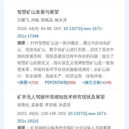
智慧矿山发展与展望
吕鹏飞
何敏
陈晓晶
鲍永涛
,
,
,
2018, 44(9): 84-88.
DOI:
10.13272/j.issn.1671-
251x.17346
摘要：
针对智慧矿山这一新兴概念，通过与自动化矿
山、信息化矿山、数字化矿山进行关联，总结了其在中
国的发展历程、现状及建设过程中存在的问题；提出了
智慧矿山的新定义，指出该定义强调智慧矿山是一套智
慧体系，并能对各环节自动实施最优调控；从矿山设
计、安全保障、高效生产、经济运营、绿色环保...
<摘要>
PDF[
925KB
]
<施引文献>
(
723
)
(
500
)
(
149
)
矿井无人驾驶环境感知技术研究现状及展望
胡青松
孟春蕾
李世银
孙彦景
,
,
,
2023, 49(6): 128-140.
DOI:
10.13272/j.issn.1671-
251x.18115
摘要：
矿井辅助运输系统是煤矿企业运输人员和重要