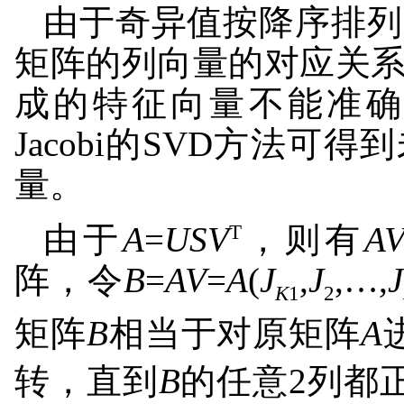
由于奇异值按降序排列
矩阵的列向量的对应关
成的特征向量不能准确
Jacobi的SVD方法
量。
T
由于
A
=
USV
，则有
A
阵，令
B
=
AV
=
A
(
J
,
J
,…,
J
K
1
2
矩阵
B
相当于对原矩阵
A
转，直到
B
的任意2列都