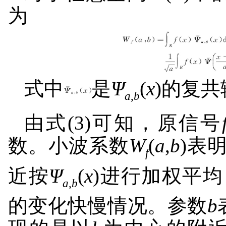
为
式中
是
Ψ
(
x
)的复
a
,
b
由式(3)可知，原信号
数。小波系数
W
(
a
,
b
)表
f
近按
Ψ
(
x
)进行加权平
a
,
b
的变化快慢情况。参数
b