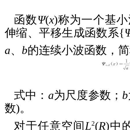
函数
Ψ
(
x
)称为一个基
伸缩、平移生成函数系{
a
、
b
的连续小波函数，简
式中：
a
为尺度参数；
b
数)。
2
对于任意空间
L
(
R
)中