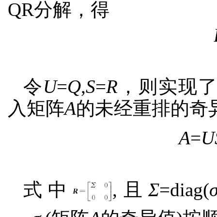
QR分解，得
令
U
=
Q
,
S
=
R
，则实现
入矩阵
A
的未经重排的奇
A
=
U
式中
,且
Σ
=diag(