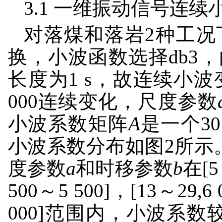
3.1 一维振动信号连续
对落煤和落岩2种工况
换，小波函数选择db3，
长度为1 s，故连续小
000连续变化，尺度参数
小波系数矩阵
A
是一个30
小波系数分布如图2所示
度参数
a
和时移参数
b
在[5
500～5 500]，[13～29,6 
000]范围内，小波系数较大