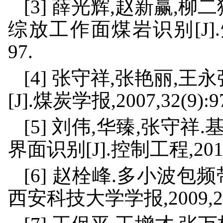
[3] 薛光辉,赵新赢,
综放工作面煤岩识别[J].煤炭
97.
[4] 张守祥,张艳丽,
[J].煤炭学报,2007,32(9):97
[5] 刘伟,华臻,张守
界面识别[J].控制工程,2011,1
[6] 赵栓峰.多小波包
西安科技大学学报,2009,29(5