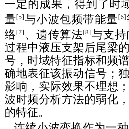
一定的成果，得到了时
[5]
[6]
量
与小波包频带能量
[7]
[8]
络
、遗传算法
与支持
过程中液压支架后尾梁
号，时域特征指标和频
确地表征该振动信号；
影响，实际效果不理想
波时频分析方法的弱化
的特征。
连续小波变换作为一种