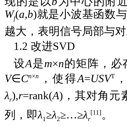
现的是以
b
为中心的附近
W
(
a
,
b
)就是小波基函数
f
越大，表明信号局部与对
1.2 改进SVD
设
A
是
m
×
n
的矩阵，必
n
×
n
T
V
∈
C
，使得
A
=
USV
λ
),
r
=rank(
A
)，其对角元
r
[11]
列，即
λ
≥
λ
≥…≥
λ
。
1
2
r