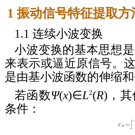
1 振动信号特征提取方
1.1 连续小波变换
小波变换的基本思想是
来表示或逼近原信号。
是由基小波函数的伸缩和
2
若函数
Ψ
(
x
)∈
L
(
R
)，
条件：